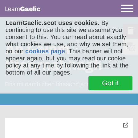
Learn
Gaelic
LearnGaelic.scot uses cookies.
By
continuing to use this site we assume you
consent to this. You can read about exactly
what cookies we use, and why we set them,
An t-ainm
on our
cookies page
. This banner will not
appear again, but you may read our cookie
Steòrnabhagh
policy at any time by following the link at the
bottom of all our pages.
Got it
Bha mi riamh dhen bheachd gur e ainm snog a
toggle
pop-
over