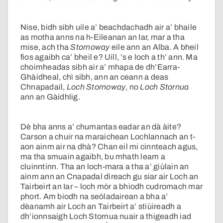
Nise, bidh sibh uile a’ beachdachadh air a’ bhaile
as motha anns na h-Eileanan an Iar, mar a tha
mise, ach tha
Stornoway
eile ann an Alba. A bheil
fios agaibh ca’ bheil e? Uill, ’s e loch a th’ ann. Ma
choimheadas sibh air a’ mhapa de dh’Earra-
Ghàidheal, chì sibh, ann an ceann a deas
Chnapadail,
Loch Stornoway
, no
Loch Stornua
ann an Gàidhlig.
Dè bha anns a’ chumantas eadar an dà àite?
Carson a chuir na maraichean Lochlannach an t-
aon ainm air na dhà? Chan eil mi cinnteach agus,
ma tha smuain agaibh, bu mhath leam a
cluinntinn. Tha an loch-mara a tha a’ giùlain an
ainm ann an Cnapadal dìreach gu siar air Loch an
Tairbeirt an Iar – loch mòr a bhiodh cudromach mar
phort. Am biodh na seòladairean a bha a’
dèanamh air Loch an Tairbeirt a’ stiùireadh a
dh’ionnsaigh Loch Stornua nuair a thigeadh iad