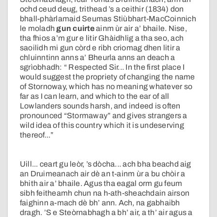
ochd ceud deug, trithead ’s a ceithir (1834) don
bhall-phàrlamaid Seumas Stiùbhart-MacCoinnich
le moladh
gun cuirte
ainm ùr air a’ bhaile. Nise,
tha fhios a’m gur e litir Ghàidhlig a tha seo, ach
saoilidh mi gun còrd e ribh criomag dhen litir a
chluinntinn anns a’ Bheurla anns an deach a
sgrìobhadh: “ Respected Sir... In the first place I
would suggest the propriety of changing the name
of Stornoway, which has no meaning whatever so
far as I can learn, and which to the ear of all
Lowlanders sounds harsh, and indeed is often
pronounced “Stormaway” and gives strangers a
wild idea of this country which it is undeserving
thereof...”
Uill... ceart gu leòr, ’s dòcha... ach bha beachd aig
an Druimeanach air dè an t-ainm ùr a bu chòir a
bhith air a’ bhaile. Agus tha eagal orm gu feum
sibh feitheamh chun na h-ath-sheachdain airson
faighinn a-mach dè bh’ ann. Ach, na gabhaibh
dragh. ’S e Steòrnabhagh a bh’ air, a th’ air agus a