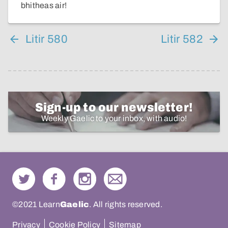
bhitheas air!
Litir 580
Litir 582
Sign-up to our newsletter!
Weekly Gaelic to your inbox, with audio!
©2021 Learn
Gaelic
. All rights reserved.
Privacy
Cookie Policy
Sitemap