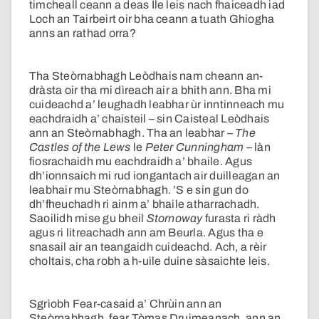
timcheall ceann a deas Ìle leis nach fhaiceadh iad
Loch an Tairbeirt oir bha ceann a tuath Ghiogha
anns an rathad orra?
Tha Steòrnabhagh Leòdhais nam cheann an-
dràsta oir tha mi dìreach air a bhith ann. Bha mi
cuideachd a’ leughadh leabhar ùr inntinneach mu
eachdraidh a’ chaisteil – sin Caisteal Leòdhais
ann an Steòrnabhagh. Tha an leabhar –
The
Castles of the Lews
le
Peter Cunningham
– làn
fiosrachaidh mu eachdraidh a’ bhaile. Agus
dh’ionnsaich mi rud iongantach air duilleagan an
leabhair mu Steòrnabhagh. ’S e sin gun do
dh’fheuchadh ri ainm a’ bhaile atharrachadh.
Saoilidh mise gu bheil
Stornoway
furasta ri ràdh
agus ri litreachadh ann am Beurla. Agus tha e
snasail air an teangaidh cuideachd. Ach, a rèir
choltais, cha robh a h-uile duine sàsaichte leis.
Sgrìobh Fear-casaid a’ Chrùin ann an
Steòrnabhagh, fear Tòmas Druimeanach, ann an