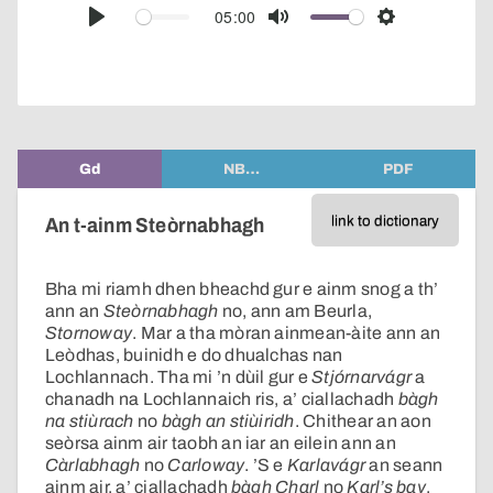
audio
05:00
Play
Mute
Settings
player
Gd
NB…
PDF
link to dictionary
An t-ainm Steòrnabhagh
Bha mi riamh dhen bheachd gur e ainm snog a th’
ann an
Steòrnabhagh
no, ann am Beurla,
Stornoway
. Mar a tha mòran ainmean-àite ann an
Leòdhas, buinidh e do dhualchas nan
Lochlannach. Tha mi ’n dùil gur e
Stjórnarvágr
a
chanadh na Lochlannaich ris, a’ ciallachadh
bàgh
na stiùrach
no
bàgh an stiùiridh
. Chithear an aon
seòrsa ainm air taobh an iar an eilein ann an
Càrlabhagh
no
Carloway
. ’S e
Karlavágr
an seann
ainm air, a’ ciallachadh
bàgh Charl
no
Karl’s bay
.