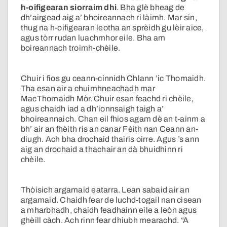
h-oifigearan siorraim dhi
. Bha glè bheag de
dh’airgead aig a’ bhoireannach ri làimh. Mar sin,
thug na h-oifigearan leotha an sprèidh gu lèir aice,
agus tòrr rudan luachmhor eile. Bha am
boireannach troimh-chèile.
Chuir i fios gu ceann-cinnidh Chlann ’ic Thomaidh.
Tha esan air a chuimhneachadh mar
MacThomaidh Mòr. Chuir esan feachd ri chèile,
agus chaidh iad a dh’ionnsaigh taigh a’
bhoireannaich. Chan eil fhios agam dè an t-ainm a
bh’ air an fhèith ris an canar Fèith nan Ceann an-
diugh. Ach bha drochaid thairis oirre. Agus ’s ann
aig an drochaid a thachair an dà bhuidhinn ri
chèile.
Thòisich argamaid eatarra. Lean sabaid air an
argamaid. Chaidh fear de luchd-togail nan cìsean
a mharbhadh, chaidh feadhainn eile a leòn agus
ghèill càch. Ach rinn fear dhiubh mearachd. “A