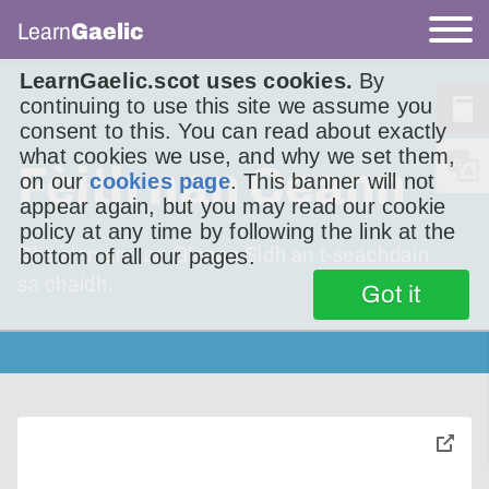
Learn
Gaelic
LearnGaelic.scot uses cookies.
By
continuing to use this site we assume you
consent to this. You can read about exactly
what cookies we use, and why we set them,
Fèith nan Ceann
on our
cookies page
. This banner will not
appear again, but you may read our cookie
policy at any time by following the link at the
Bha sinn ann an Gleann Sìdh an t-seachdain
bottom of all our pages.
sa chaidh.
Got it
toggle
pop-
over