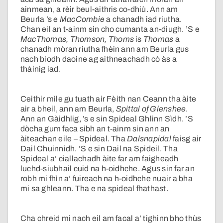
ainmean, a rèir beul-aithris co-dhiù. Ann am
Beurla ’s e
MacCombie
a chanadh iad riutha.
Chan eil an t-ainm sin cho cumanta an-diugh. ’S e
MacThomas, Thomson, Thoms
is
Thomas
a
chanadh mòran riutha fhèin ann am Beurla gus
nach biodh daoine ag aithneachadh cò às a
thàinig iad.
Ceithir mìle gu tuath air Fèith nan Ceann tha àite
air a bheil, ann am Beurla,
Spittal of Glenshee
.
Ann an Gàidhlig, ’s e sin Spideal Ghlinn Sìdh. ’S
dòcha gum faca sibh an t-ainm sin ann an
àiteachan eile – Spideal. Tha
Dalsnapidal
faisg air
Dail Chuinnidh. ’S e sin Dail na Spideil. Tha
Spideal a’ ciallachadh àite far am faigheadh
luchd-siubhail cuid na h-oidhche. Agus sin far an
robh mi fhìn a’ fuireach na h-oidhche nuair a bha
mi sa ghleann. Tha e na spideal fhathast.
Cha chreid mi nach eil am facal a’ tighinn bho thùs