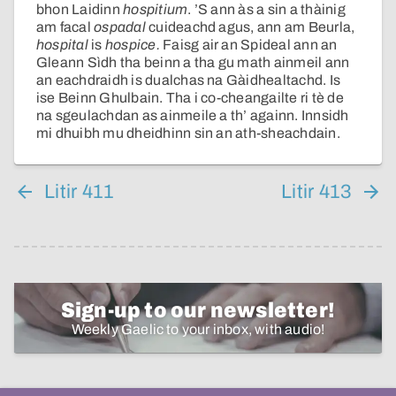
bhon Laidinn
hospitium
. ’S ann às a sin a thàinig
am facal
ospadal
cuideachd agus, ann am Beurla,
hospital
is
hospice.
Faisg air an Spideal ann an
Gleann Sìdh tha beinn a tha gu math ainmeil ann
an eachdraidh is dualchas na Gàidhealtachd. Is
ise Beinn Ghulbain. Tha i co-cheangailte ri tè de
na sgeulachdan as ainmeile a th’ againn. Innsidh
mi dhuibh mu dheidhinn sin an ath-sheachdain.
Litir 411
Litir 413
Sign-up to our newsletter!
Weekly Gaelic to your inbox, with audio!