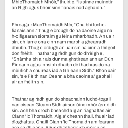
MhicThomaidh Mhòir,” thuirt e, “is sinne muinntir
an Rìgh agus bheir sinn fianais nad aghaidh.”
Fhreagair MacThomaidh Mòr, “Cha bhi luchd-
fianais ann.” Thug e òrdugh do na daoine aige na
h-oifigearan siorraim gu lèir a mharbhadh. An uair
sin, dh’iarr e orra cinn nam marbh a ghearradh
dhiubh. Thug e òrdugh an uair sin na cinn a thilgeil
don fhèith. Thathar ag ràdh gun do dh’èigh e,
“Snàmhaibh air ais
dur
maighstirean ann an Dùn
Èideann agus innsibh dhaibh dè thachras do na
mèirlich a chuireas iad a Ghleann Sìdh.” Bhon uair
sin, ’s e Fèith nan Ceann a bha daoine a’ gabhail
air an fhèith sin.
Thathar ag ràdh gun do sheachainn luchd-togail
nan cìsean Gleann Sìdh airson ùine mhòr às dèidh
sin. Ach bha droch bheachd aig an riaghaltas air
Clann ’ic Thomaidh. Aig a’ cheann thall, fhuair iad
dìoghaltas. Chaill Clann ’ic Thomaidh am fearann
aca sa ghleann. Agus dh’atharraich mòran an