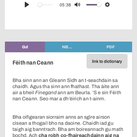
audio
05:38
Play
Mute
Settings
player
Gd
NB…
PDF
link to dictionary
Fèith nan Ceann
Bha sinn ann an Gleann Sìdh an t-seachdain sa
chaidh. Agus tha sinn ann fhathast. Tha àite ann
air a bheil
Finegand
ann am Beurla. ’S e sin Fèith
nan Ceann. Seo mar a dh’èirich an t-ainm.
Bha oifigearan siorraim anns an sgìre airson
cìsean a thogail bho na daoine. Chaidh iad gu
taigh aig banntrach. Bha am boireannach gu math
bochd. Ach
cha robh co-fhaireachdainn aig na