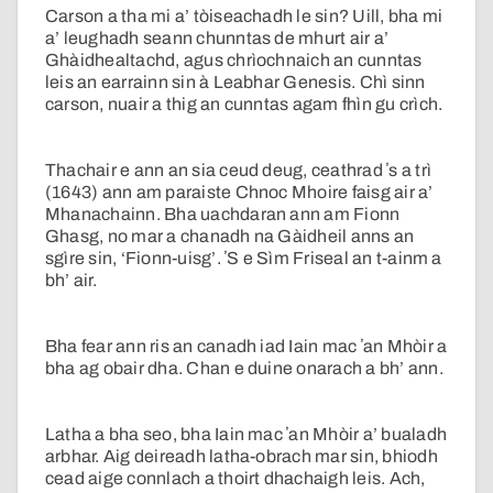
Carson a tha mi a’ tòiseachadh le sin? Uill, bha mi
a’ leughadh seann chunntas de mhurt air a’
Ghàidhealtachd, agus chrìochnaich an cunntas
leis an earrainn sin à Leabhar Genesis. Chì sinn
carson, nuair a thig an cunntas agam fhìn gu crìch.
Thachair e ann an sia ceud deug, ceathrad ʼs a trì
(1643) ann am paraiste Chnoc Mhoire faisg air a’
Mhanachainn. Bha uachdaran ann am Fionn
Ghasg, no mar a chanadh na Gàidheil anns an
sgìre sin, ‘Fionn-uisg’. ʼS e Sìm Friseal an t-ainm a
bh’ air.
Bha fear ann ris an canadh iad Iain mac ʼan Mhòir a
bha ag obair dha. Chan e duine onarach a bh’ ann.
Latha a bha seo, bha Iain mac ʼan Mhòir a’ bualadh
arbhar. Aig deireadh latha-obrach mar sin, bhiodh
cead aige connlach a thoirt dhachaigh leis. Ach,