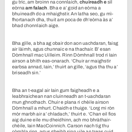
gu tric, am broinn na connlaich,
chuireadh e
sìl
eòrna
am falach
. Bha e a’ goid an eòrna a
bhuineadh do a mhaighstir. An latha seo, gu mì-
fhortanach dha, thuit am poca de dh’eòrna às a’
bhad chonnlaich aige.
Bha gille, a bha ag obair don aon uachdaran, faisg
air làimh, agus chunnaic e na thachair. B’ esan
Dòmhnall mac Uilleim. Rinn Dòmhnall trod ri Iain
airson a bhith eas-onarach. ‘Chuir ar maighstir
earbsa annad, Iain,’ thuirt an gille, ‘agus tha thu a’
briseadh sin.’
Bha an t-eagal air Iain gum faigheadh e a
leabhraichean nan cluinneadh an t-uachdaran
mun ghnothach. Chuir e plana ri chèile airson
Dòmhnall a mhurt. Chaidh e thuige. ‘Lorg mi ròn
mòr marbh air a’ chladach,’ thuirt e. ‘Chan eil fios
aig duine eile mu dheidhinn, ach mo bhràthair-
chèile, Iain MacCoinnich. Carson nach tig thu
còmhla rinn, agus gheibh sinn uile an treas cuid