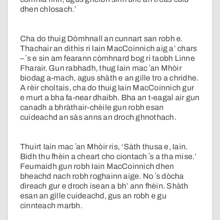
dhen chlosach.’
Cha do thuig Dòmhnall an cunnart san robh e.
Thachair an dithis ri Iain MacCoinnich aig a’ chars
– ʼs e sin am fearann còmhnard bog ri taobh Linne
Fharair. Gun rabhadh, thug Iain mac ʼan Mhòir
biodag a-mach, agus shàth e an gille tro a chridhe.
A rèir choltais, cha do thuig Iain MacCoinnich gur
e murt a bha fa-near dhaibh. Bha an t-eagal air gun
canadh a bhràthair-chèile gun robh esan
cuideachd an sàs anns an droch ghnothach.
Thuirt Iain mac ʼan Mhòir ris, ‘Sàth thusa e, Iain.
Bidh thu fhèin a cheart cho ciontach ʼs a tha mise.’
Feumaidh gun robh Iain MacCoinnich dhen
bheachd nach robh roghainn aige. No ʼs dòcha
dìreach gur e droch isean a bh’ ann fhèin. Shàth
esan an gille cuideachd, gus an robh e gu
cinnteach marbh.