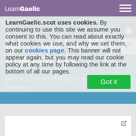
Learn
Gaelic
LearnGaelic.scot uses cookies.
By
continuing to use this site we assume you
consent to this. You can read about exactly
Iain mac 'an Mhòir,
what cookies we use, and why we set them,
on our
cookies page
. This banner will not
murtair (1)
appear again, but you may read our cookie
policy at any time by following the link at the
bottom of all our pages.
Ge b’ e a dhòirteas fuil duine, le duine dòirtear
Got it
fhuil-san.
toggle
pop-
over