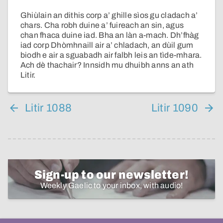
Ghiùlain an dithis corp a’ ghille sìos gu cladach a’
chars. Cha robh duine a’ fuireach an sin, agus
chan fhaca duine iad. Bha an làn a-mach. Dh’fhàg
iad corp Dhòmhnaill air a’ chladach, an dùil gum
biodh e air a sguabadh air falbh leis an tìde-mhara.
Ach dè thachair? Innsidh mu dhuibh anns an ath
Litir.
Litir 1088
Litir 1090
Sign-up to our newsletter!
Weekly Gaelic to your inbox, with audio!