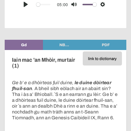
audio
05:00
Play
Mute
Settings
player
Gd
NB…
PDF
link to dictionary
Iain mac 'an Mhòir, murtair
(1)
Ge b’ e a dhòirteas fuil duine,
le duine dòirtear
fhuil-san
.
A bheil sibh eòlach air an abairt sin?
Tha i às a’ Bhìoball. ʼS e an earrann gu lèir: Ge b’ e
a dhòirteas fuil duine, le duine dòirtear fhuil-san,
oir ʼs ann an dealbh Dhè a rinn e an duine. Tha e a’
nochdadh gu math tràth anns an t-Seann
Tiomnadh, ann an Genesis Caibideil IX, Rann 6.