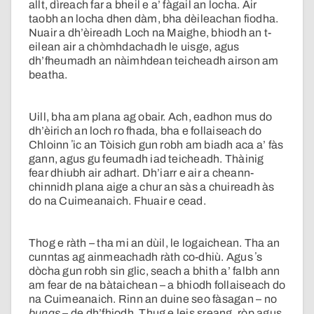
allt, dìreach far a bheil e a’ fàgail an locha. Air
taobh an locha dhen dàm, bha dèileachan fiodha.
Nuair a dh’èireadh Loch na Maighe, bhiodh an t-
eilean air a chòmhdachadh le uisge, agus
dh’fheumadh an nàimhdean teicheadh airson am
beatha.
Uill, bha am plana ag obair. Ach, eadhon mus do
dh’èirich an loch ro fhada, bha e follaiseach do
Chloinn ʼic an Tòisich gun robh am biadh aca a’ fàs
gann, agus gu feumadh iad teicheadh. Thàinig
fear dhiubh air adhart. Dh’iarr e air a cheann-
chinnidh plana aige a chur an sàs a chuireadh às
do na Cuimeanaich. Fhuair e cead.
Thog e ràth – tha mi an dùil, le logaichean. Tha an
cunntas ag ainmeachadh ràth co-dhiù. Agus ʼs
dòcha gun robh sin glic, seach a bhith a’ falbh ann
am fear de na bàtaichean – a bhiodh follaiseach do
na Cuimeanaich. Rinn an duine seo fàsagan – no
bungs
– de dh’fhiodh. Thug e leis sreang, ròp agus