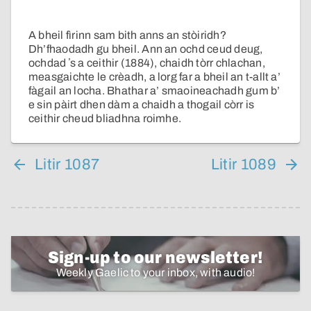
A bheil fìrinn sam bith anns an stòiridh?
Dh’fhaodadh gu bheil. Ann an ochd ceud deug,
ochdad ʼs a ceithir (1884), chaidh tòrr chlachan,
measgaichte le crèadh, a lorg far a bheil an t-allt a’
fàgail an locha. Bhathar a’ smaoineachadh gum b’
e sin pàirt dhen dàm a chaidh a thogail còrr is
ceithir cheud bliadhna roimhe.
Litir 1087
Litir 1089
Sign-up to our newsletter!
Weekly Gaelic to your inbox, with audio!