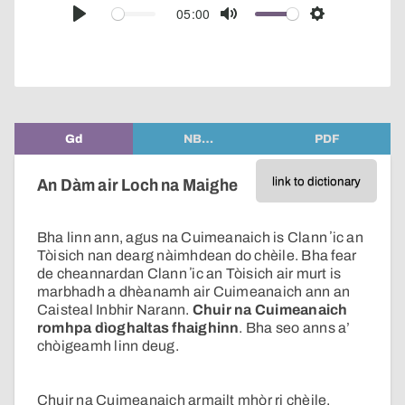
audio
05:00
Play
Mute
Settings
player
Gd
NB…
PDF
link to dictionary
An Dàm air Loch na Maighe
Bha linn ann, agus na Cuimeanaich is Clann ʼic an
Tòisich nan dearg nàimhdean do chèile. Bha fear
de cheannardan Clann ʼic an Tòisich air murt is
marbhadh a dhèanamh air Cuimeanaich ann an
Caisteal Inbhir Narann.
Chuir na Cuimeanaich
romhpa dìoghaltas fhaighinn
. Bha seo anns a’
chòigeamh linn deug.
Chuir na Cuimeanaich armailt mhòr ri chèile.