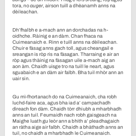
tora, no
auger
, airson tuill a dhèanamh anns na
dèileachan.
Dh’fhalbh e a-mach ann an dorchadas na h-
oidhche. Ràinig e an dàm. Chan fhaca na
Cuimeanaich e. Rinn e tuill anns na dèileachan.
Chuir e fàsag anns gach toll, agus cheangail e
sreangan is ròp ris na fàsagan. Tharraing e air an
ròp agus thàinig na fàsagan uile a-mach aig an
aon àm. Chaidh uisge tro na tuill le neart, agus
sguabaich e an dàm air falbh. Bha tuil mhòr ann an
uair sin.
Gu mì-fhortanach do na Cuimeanaich, cha robh
luchd-faire aca, agus bha iad a’ campachadh
dìreach fon dàm. Chaidh tòrr dhiubh a mharbhadh
anns an tuil. Feumaidh nach robh gaisgeach na
Maighe luath gu leòr ann a bhith a’ pleadhagaich
an ràtha aige air falbh. Chaidh a bhàthadh anns an
tuil, no chaidh a mharbhadh le Cuimeanaich.