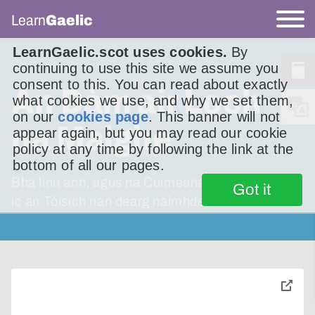
Learn
Gaelic
LearnGaelic.scot uses cookies.
By
continuing to use this site we assume you
consent to this. You can read about exactly
An Dàm air Loch
what cookies we use, and why we set them,
on our
cookies page
. This banner will not
na Maighe
appear again, but you may read our cookie
policy at any time by following the link at the
bottom of all our pages.
Bha linn ann, agus na Cuimeanaich is Clann ?
Got it
ic an Tòisich nan dearg nàimhdean do chèile.
toggle
pop-
over