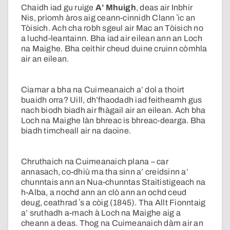
Chaidh iad gu ruige
A’ Mhuigh
, deas air Inbhir
Nis, prìomh àros aig ceann-cinnidh Clann ʼic an
Tòisich. Ach cha robh sgeul air Mac an Tòisich no
a luchd-leantainn. Bha iad air eilean ann an Loch
na Maighe. Bha ceithir cheud duine cruinn còmhla
air an eilean.
Ciamar a bha na Cuimeanaich a’ dol a thoirt
buaidh orra? Uill, dh’fhaodadh iad feitheamh gus
nach biodh biadh air fhàgail air an eilean. Ach bha
Loch na Maighe làn bhreac is bhreac-dearga. Bha
biadh timcheall air na daoine.
Chruthaich na Cuimeanaich plana – car
annasach, co-dhiù ma tha sinn a’ creidsinn a’
chunntais ann an Nua-chunntas Staitistigeach na
h-Alba, a nochd ann an clò ann an ochd ceud
deug, ceathrad ʼs a còig (1845). Tha Allt Fionntaig
a’ sruthadh a-mach à Loch na Maighe aig a
cheann a deas. Thog na Cuimeanaich dàm air an