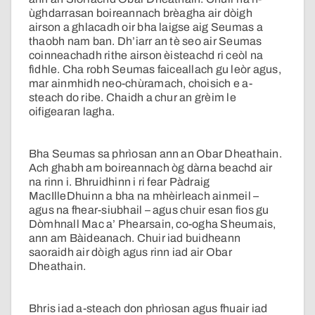
ùghdarrasan boireannach brèagha air dòigh
airson a ghlacadh oir bha laigse aig Seumas a
thaobh nam ban. Dh’iarr an tè seo air Seumas
coinneachadh rithe airson èisteachd ri ceòl na
fìdhle. Cha robh Seumas faiceallach gu leòr agus,
mar ainmhidh neo-chùramach, choisich e a-
steach do ribe. Chaidh a chur an grèim le
oifigearan lagha.
Bha Seumas sa phrìosan ann an Obar Dheathain.
Ach ghabh am boireannach òg dàrna beachd air
na rinn i. Bhruidhinn i ri fear Pàdraig
MacIlleDhuinn a bha na mhèirleach ainmeil –
agus na fhear-siubhail – agus chuir esan fios gu
Dòmhnall Mac a’ Phearsain, co-ogha Sheumais,
ann am Bàideanach. Chuir iad buidheann
saoraidh air dòigh agus rinn iad air Obar
Dheathain.
Bhris iad a-steach don phrìosan agus fhuair iad