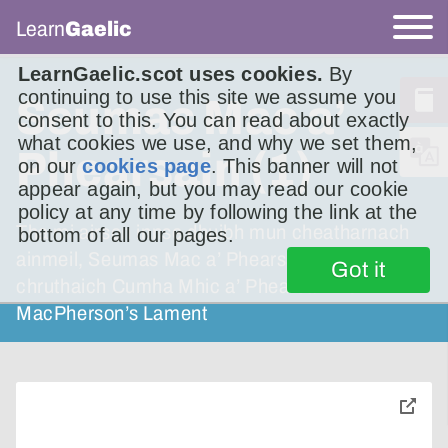
Learn
Gaelic
LearnGaelic.scot uses cookies.
By
continuing to use this site we assume you
Seumas Mac a’
consent to this. You can read about exactly
what cookies we use, and why we set them,
Phearsain (1)
on our
cookies page
. This banner will not
appear again, but you may read our cookie
policy at any time by following the link at the
Tha mi airson innse dhuibh mun cheatharnach
bottom of all our pages.
ainmeil, Seumas Mac a’ Phearsain, am fear a
Got it
chruthaich Cumha Mhic a’ Phearsain no
MacPherson’s Lament
toggle
pop-
over