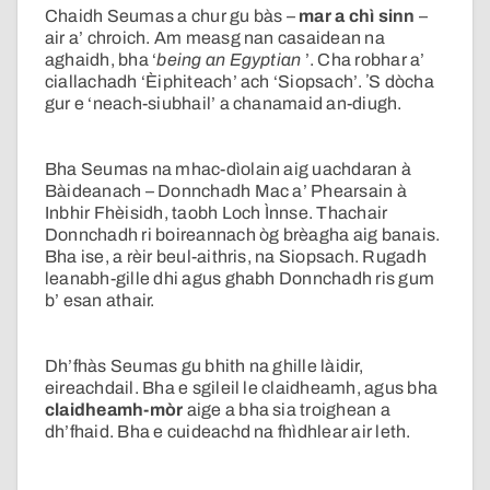
Chaidh Seumas a chur gu bàs –
mar a chì sinn
–
air a’ chroich. Am measg nan casaidean na
aghaidh, bha ‘
being an Egyptian
’. Cha robhar a’
ciallachadh ‘Èiphiteach’ ach ‘Siopsach’. ʼS dòcha
gur e ‘neach-siubhail’ a chanamaid an-diugh.
Bha Seumas na mhac-dìolain aig uachdaran à
Bàideanach – Donnchadh Mac a’ Phearsain à
Inbhir Fhèisidh, taobh Loch Ìnnse. Thachair
Donnchadh ri boireannach òg brèagha aig banais.
Bha ise, a rèir beul-aithris, na Siopsach. Rugadh
leanabh-gille dhi agus ghabh Donnchadh ris gum
b’ esan athair.
Dh’fhàs Seumas gu bhith na ghille làidir,
eireachdail. Bha e sgileil le claidheamh, agus bha
claidheamh-mòr
aige a bha sia troighean a
dh’fhaid. Bha e cuideachd na fhìdhlear air leth.