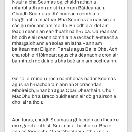
Nuair a bha Seumas òg, chaidh athair a
mharbhadh ann an strì ann am Bàideanach.
Chaidh Seumas a dh’fhuireach còmhla ri
teaghlach a mhàthar. Bha Seumas an uair sin an
sàs gu mòr ann am mèirle. Bhiodh e a’ dol air
feadh ceann an ear-thuath na h-Alba. Uaireannan
bhiodh e air ceann còmhlain a rachadh a-steach a
mhargaidh ann an solas an latha – ann am
bailtean mar Eilginn, Farrais agus Baile Chè. Ach
cha robh e ri fòirneart agus cha dèanadh e cron air
banntrach no duine a bha beò ann am bochdainn.
Ge-tà, dh’èirich droch naimhdeas eadar Seumas
agus na h-uachdarain ann an Siorrachdan
Mhoireibh, Bhanbh agus Obar Dheathain. Chuir
MacDhuibh à Braco buidheann air dòigh airson a
dhol air a thòir.
Aon turas, chaidh Seumas a ghlacadh ach fhuair e
mu sgaoil a-rithist. Seo mar a thachair e. Bha e
ann an Siorrachd Obar Dheathain. Chuir na h-