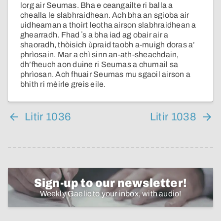
lorg air Seumas. Bha e ceangailte ri balla a
chealla le slabhraidhean. Ach bha an sgioba air
uidheaman a thoirt leotha airson slabhraidhean a
ghearradh. Fhad ʼs a bha iad ag obair air a
shaoradh, thòisich ùpraid taobh a-muigh doras a’
phrìosain. Mar a chì sinn an-ath-sheachdain,
dh’fheuch aon duine ri Seumas a chumail sa
phrìosan. Ach fhuair Seumas mu sgaoil airson a
bhith ri mèirle greis eile.
Litir 1036
Litir 1038
Sign-up to our newsletter!
Weekly Gaelic to your inbox, with audio!