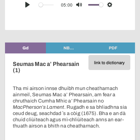
audio
05:00
Play
Mute
Settings
player
Gd
NB…
PDF
link to dictionary
Seumas Mac a’ Phearsain
(1)
Tha mi airson innse dhuibh mun cheatharnach
ainmeil, Seumas Mac a’ Phearsain, am fear a
chruthaich Cumha Mhic a’ Phearsain no
MacPherson’s Lament.
Rugadh e sa bhliadhna sia
ceud deug, seachdad ʼs a còig (1675). Bha e an dà
chuid cliùiteach agus mì-chliùiteach anns an ear-
thuath airson a bhith na cheatharnach.