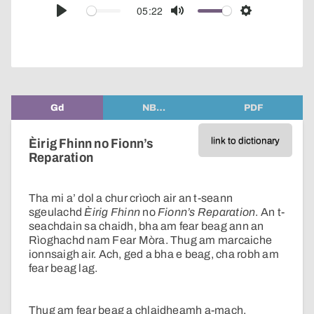
audio
05:22
Play
Mute
Settings
player
Gd
NB…
PDF
link to dictionary
Èirig Fhinn no Fionn’s
Reparation
Tha mi a’ dol a chur crìoch air an t-seann
sgeulachd
Èirig Fhinn
no
Fionn’s Reparation
. An t-
seachdain sa chaidh, bha am fear beag ann an
Rìoghachd nam Fear Mòra. Thug am marcaiche
ionnsaigh air. Ach, ged a bha e beag, cha robh am
fear beag lag.
Thug am fear beag a chlaidheamh a-mach.