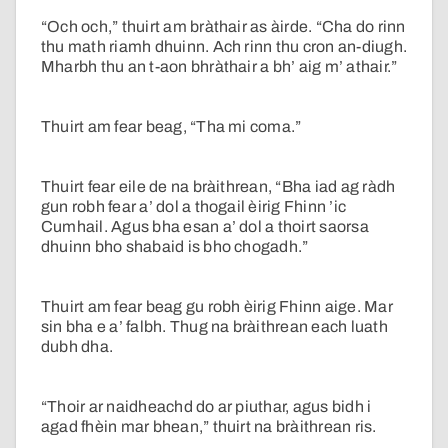
“Och och,” thuirt am bràthair as àirde. “Cha do rinn
thu math riamh dhuinn. Ach rinn thu cron an-diugh.
Mharbh thu an t-aon bhràthair a bh’ aig m’ athair.”
Thuirt am fear beag, “Tha mi coma.”
Thuirt fear eile de na bràithrean, “Bha iad ag ràdh
gun robh fear a’ dol a thogail èirig Fhinn ’ic
Cumhail. Agus bha esan a’ dol a thoirt saorsa
dhuinn bho shabaid is bho chogadh.”
Thuirt am fear beag gu robh èirig Fhinn aige. Mar
sin bha e a’ falbh. Thug na bràithrean each luath
dubh dha.
“Thoir ar naidheachd do ar piuthar, agus bidh i
agad fhèin mar bhean,” thuirt na bràithrean ris.