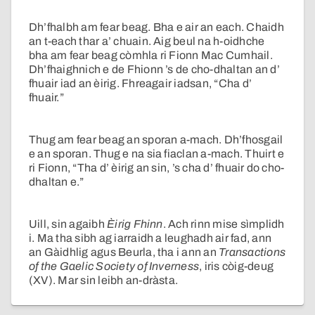
Dh’fhalbh am fear beag. Bha e air an each. Chaidh
an t-each thar a’ chuain. Aig beul na h-oidhche
bha am fear beag còmhla ri Fionn Mac Cumhail.
Dh’fhaighnich e de Fhionn ’s de cho-dhaltan an d’
fhuair iad an èirig. Fhreagair iadsan, “Cha d’
fhuair.”
Thug am fear beag an sporan a-mach. Dh’fhosgail
e an sporan. Thug e na sia fiaclan a-mach. Thuirt e
ri Fionn, “Tha d’ èirig an sin, ’s cha d’ fhuair do cho-
dhaltan e.”
Uill, sin agaibh
Èirig Fhinn
. Ach rinn mise sìmplidh
i. Ma tha sibh ag iarraidh a leughadh air fad, ann
an Gàidhlig agus Beurla, tha i ann an
Transactions
of the Gaelic Society of Inverness
, iris còig-deug
(XV). Mar sin leibh an-dràsta.