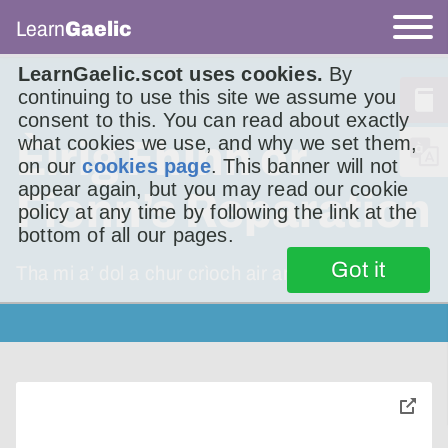
Learn
Gaelic
LearnGaelic.scot uses cookies.
By
continuing to use this site we assume you
consent to this. You can read about exactly
what cookies we use, and why we set them,
Èirig Fhinn or
on our
cookies page
. This banner will not
appear again, but you may read our cookie
Fionn’s Reparation
policy at any time by following the link at the
bottom of all our pages.
Got it
Tha mi a’ dol a chur crìoch air an t-seann
toggle
pop-
over