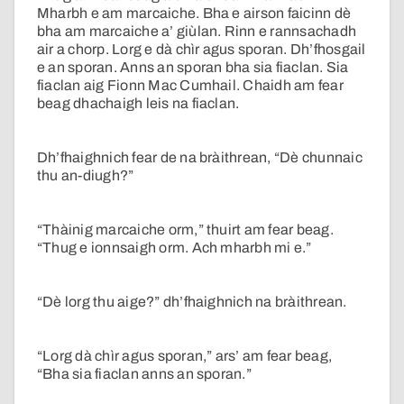
Mharbh e am marcaiche. Bha e airson faicinn dè
bha am marcaiche a’ giùlan. Rinn e rannsachadh
air a chorp. Lorg e dà chìr agus sporan. Dh’fhosgail
e an sporan. Anns an sporan bha sia fiaclan. Sia
fiaclan aig Fionn Mac Cumhail. Chaidh am fear
beag dhachaigh leis na fiaclan.
Dh’fhaighnich fear de na bràithrean, “Dè chunnaic
thu an-diugh?”
“Thàinig marcaiche orm,” thuirt am fear beag.
“Thug e ionnsaigh orm. Ach mharbh mi e.”
“Dè lorg thu aige?” dh’fhaighnich na bràithrean.
“Lorg dà chìr agus sporan,” ars’ am fear beag,
“Bha sia fiaclan anns an sporan.”