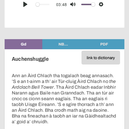
audio
03:48
Play
Mute
Settings
player
Gd
NB…
PDF
link to dictionary
Auchenshuggle
Ann an Àird Chlach tha togalach beag annasach.
’S e an t-ainm a th’ air Tùr-cluig Àird Chlach no
the
Ardclach Bell Tower
. Tha Àird Chlach eadar Inbhir
Narann agus Baile nan Granndach. Tha an tùr air
cnoc os cionn seann eaglais. Tha an eaglais ri
taobh Uisge Èireann. ’S e sgìre thorrach a th’ ann
an Àird Chlach. Bha crodh math aig na daoine.
Bha na fineachan à taobh an iar na Gàidhealtachd
a’ goid a’ chruidh.