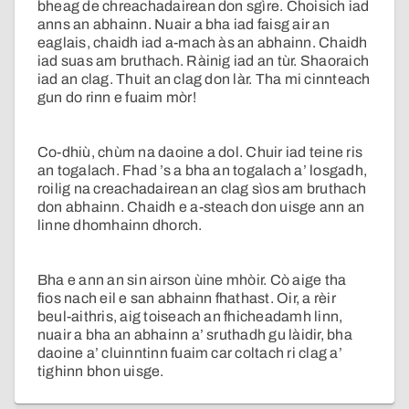
bheag de chreachadairean don sgìre. Choisich iad
anns an abhainn. Nuair a bha iad faisg air an
eaglais, chaidh iad a-mach às an abhainn. Chaidh
iad suas am bruthach. Ràinig iad an tùr. Shaoraich
iad an clag. Thuit an clag don làr. Tha mi cinnteach
gun do rinn e fuaim mòr!
Co-dhiù, chùm na daoine a dol. Chuir iad teine ris
an togalach. Fhad ’s a bha an togalach a’ losgadh,
roilig na creachadairean an clag sìos am bruthach
don abhainn. Chaidh e a-steach don uisge ann an
linne dhomhainn dhorch.
Bha e ann an sin airson ùine mhòir. Cò aige tha
fios nach eil e san abhainn fhathast. Oir, a rèir
beul-aithris, aig toiseach an fhicheadamh linn,
nuair a bha an abhainn a’ sruthadh gu làidir, bha
daoine a’ cluinntinn fuaim car coltach ri clag a’
tighinn bhon uisge.