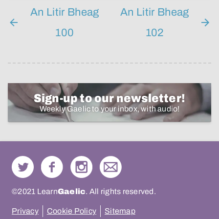
An Litir Bheag
An Litir Bheag
100
102
Sign-up to our newsletter!
Weekly Gaelic to your inbox, with audio!
©2021 Learn
Gaelic
. All rights reserved.
Privacy
Cookie Policy
Sitemap