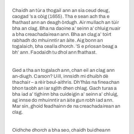
Chaidh an tùr a thogail ann an sia ceud deug,
caogad ’s a còig (1655). Tha e sean ach tha e
fhathast ann an deagh òrdugh. Air mullach an tùir
bha an clag. Bha na daoine a’ seinn a’ chluig nuair
a bha creachadairean ann. Bha an clag a’ toirt
rabhadh do mhuinntir an àite. Aig bonn an
togalaich, bha cealla dhorch. ’S e prìosan beag a
bh’ ann. Faodaidh tu dhol ann fhathast.
Ged a tha an togalach ann, chan eil an clag ann
an-diugh. Carson? Uill, innsidh mi dhuibh dè
thachair – a rèir beul-aithris. Dh’fhàs na fineachan
bhon taobh an iar sgìth dhen chlag. Gach turas a
bha iad a’ tighinn bha cuideigin a’ seinn a’ chluig,
ag innse do mhuinntir an àite gun robh iad ann.
Mar sin, ghoid feadhainn de na creachadairean an
clag.
Oidhche dhorch a bha seo, chaidh buidheann