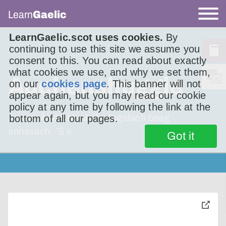
Learn
Gaelic
LearnGaelic.scot uses cookies.
By
continuing to use this site we assume you
consent to this. You can read about exactly
what cookies we use, and why we set them,
Auchenshuggle
on our
cookies page
. This banner will not
appear again, but you may read our cookie
policy at any time by following the link at the
Ann an Àird Chlach tha togalach beag
bottom of all our pages.
annasach. ’S e
Got it
toggle
pop-
over