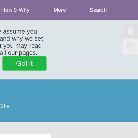
How & Why
More
Search
we assume you
 and why we set
ut you may read
 all our pages.
Got it
ille