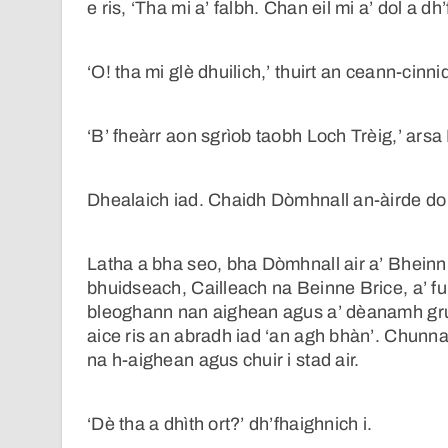
e ris, ‘Tha mi a’ falbh. Chan eil mi a’ dol a dh
‘O! tha mi glè dhuilich,’ thuirt an ceann-cinni
‘B’ fheàrr aon sgrìob taobh Loch Trèig,’ arsa
Dhealaich iad. Chaidh Dòmhnall an-àirde do 
Latha a bha seo, bha Dòmhnall air a’ Bheinn
bhuidseach, Cailleach na Beinne Brice, a’ fui
bleoghann nan aighean agus a’ dèanamh gruth
aice ris an abradh iad ‘an agh bhàn’. Chunnai
na h-aighean agus chuir i stad air.
‘Dè tha a dhìth ort?’ dh’fhaighnich i.