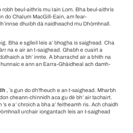
robh beul-aithris mu Iain Lom. Bha beul-aithris
in do Chalum MacGill-Eain, am fear-
a dh’innse dhuibh dà naidheachd mu Dhòmhnall.
g. Bha e sgileil leis a’ bhogha is saighead. Cha
àrr na e air an t-saighead. Ghabh e cuairt a
ùthaich a bh’ innte. A bharrachd air a bhith na
 chunnaic e ann an Earra-Ghàidheal ach damh-
dh
, ʼs gun do dh’fheuch e an t-saighead. Mharbh
don cheann-chinnidh aca gu dè bh’ air tachairt.
’s e a’ chroich a bha a’ feitheamh ris. Ach chaidh
òmhnall urchair iongantach leis an t-saighead