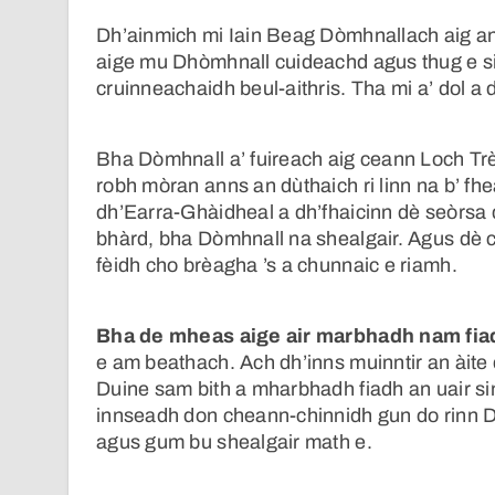
Dh’ainmich mi Iain Beag Dòmhnallach aig an 
aige mu Dhòmhnall cuideachd agus thug e s
cruinneachaidh beul-aithris. Tha mi a’ dol 
Bha Dòmhnall a’ fuireach aig ceann Loch Trèi
robh mòran anns an dùthaich ri linn na b’ fhe
dh’Earra-Ghàidheal a dh’fhaicinn dè seòrsa d
bhàrd, bha Dòmhnall na shealgair. Agus dè
fèidh cho brèagha ’s a chunnaic e riamh.
Bha de mheas aige air marbhadh nam fia
e am beathach. Ach dh’inns muinntir an àite 
Duine sam bith a mharbhadh fiadh an uair sin 
innseadh don cheann-chinnidh gun do rinn D
agus gum bu shealgair math e.