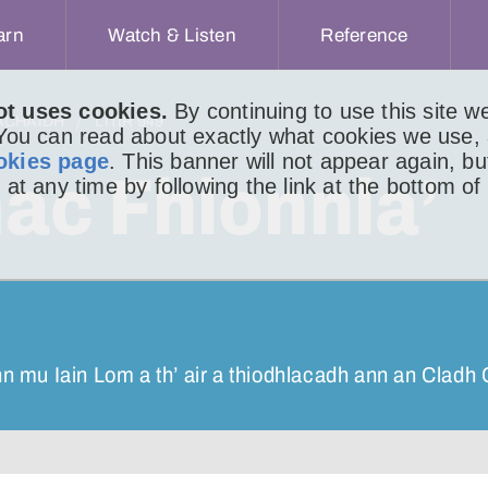
arn
Watch & Listen
Reference
ot uses cookies.
By continuing to use this site 
ACHAIDH
LITIR 949
 You can read about exactly what cookies we use,
okies page
. This banner will not appear again, b
ac Fhionnla’
 at any time by following the link at the bottom of
nn mu Iain Lom a th’ air a thiodhlacadh ann an Cladh C