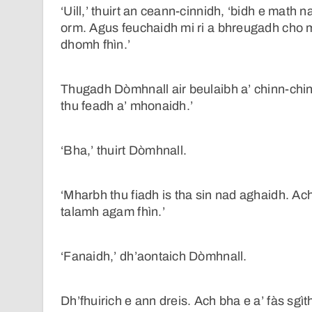
‘Uill,’ thuirt an ceann-cinnidh, ‘bidh e mat
orm. Agus feuchaidh mi ri a bhreugadh cho m
dhomh fhìn.’
Thugadh Dòmhnall air beulaibh a’ chinn-chinn
thu feadh a’ mhonaidh.’
‘Bha,’ thuirt Dòmhnall.
‘Mharbh thu fiadh is tha sin nad aghaidh. Ac
talamh agam fhìn.’
‘Fanaidh,’ dh’aontaich Dòmhnall.
Dh’fhuirich e ann dreis. Ach bha e a’ fàs sgìt