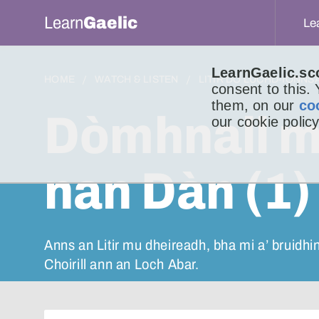
Learn
Gaelic
Le
LearnGaelic.sc
HOME
WATCH & LISTEN
LITIR DO LUCHD-IONNS
consent to this.
them, on our
co
Dòmhnall m
our cookie policy
nan Dàn (1)
Anns an Litir mu dheireadh, bha mi a’ bruidhi
Choirill ann an Loch Abar.