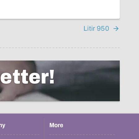
Litir 950
etter!
hy
More