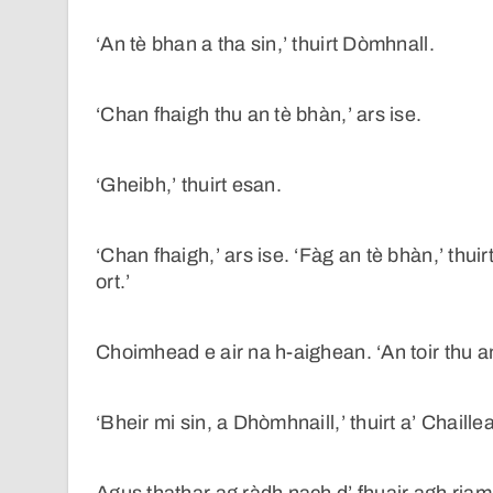
‘An tè bhan a tha sin,’ thuirt Dòmhnall.
‘Chan fhaigh thu an tè bhàn,’ ars ise.
‘Gheibh,’ thuirt esan.
‘Chan fhaigh,’ ars ise. ‘Fàg an tè bhàn,’ thuir
ort.’
Choimhead e air na h-aighean. ‘An toir thu an 
‘Bheir mi sin, a Dhòmhnaill,’ thuirt a’ Chaille