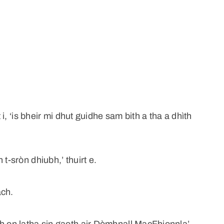
t i, ‘is bheir mi dhut guidhe sam bith a tha a dhìth
t-sròn dhiubh,’ thuirt e.
ach.