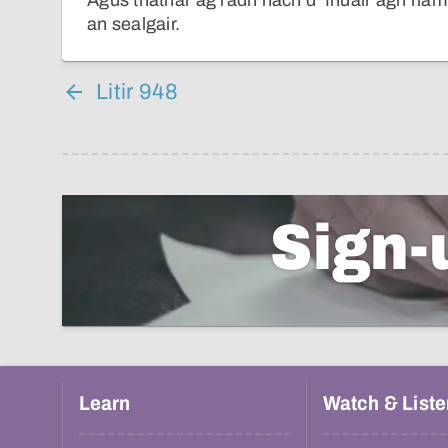
Agus thathar ag ràdh nach d’ fhuair agh riam
an sealgair.
Litir 948
Sign-
Learn
Watch & Liste