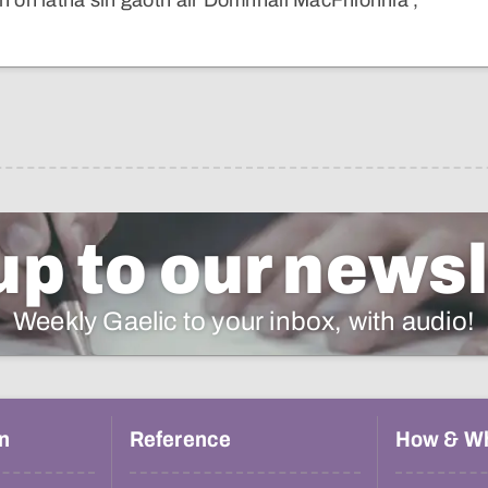
h on latha sin gaoth air Dòmhnall MacFhionnla’,
up to our newsl
Weekly Gaelic to your inbox, with audio!
n
Reference
How & W