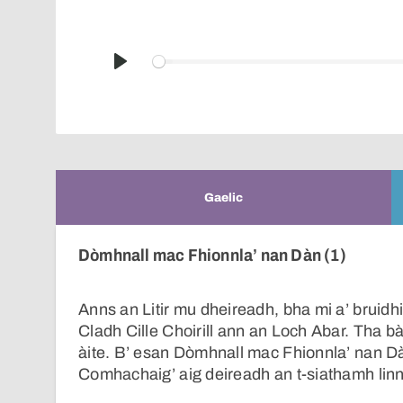
Play
Gaelic
Dòmhnall mac Fhionnla’ nan Dàn (1)
Anns an Litir mu dheireadh, bha mi a’ bruidh
Cladh Cille Choirill ann an Loch Abar. Tha b
àite. B’ esan Dòmhnall mac Fhionnla’ nan Dà
Comhachaig’ aig deireadh an t-siathamh lin