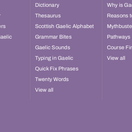
Dictionary
Why is Gae
r
Thesaurus
Reasons t
ers
Scottish Gaelic Alphabet
Mythbuste
aelic
Grammar Bites
Pathways
Gaelic Sounds
Course Fi
Typing in Gaelic
View all
Quick Fix Phrases
Twenty Words
View all