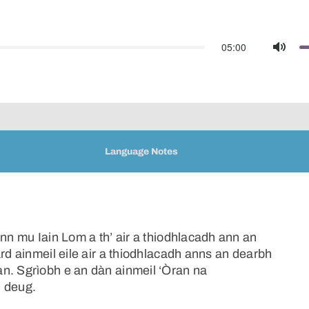
05:00
Mute
Language Notes
inn mu Iain Lom a th’ air a thiodhlacadh ann an
àrd ainmeil eile air a thiodhlacadh anns an dearbh
n. Sgrìobh e an dàn ainmeil ‘Òran na
n deug.