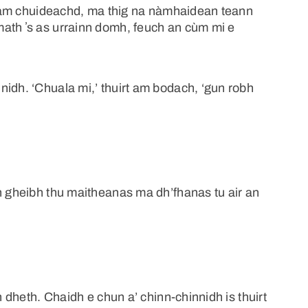
h nam chuideachd, ma thig na nàmhaidean teann
ath ʼs as urrainn domh, feuch an cùm mi e
idh. ‘Chuala mi,’ thuirt am bodach, ‘gun robh
h gheibh thu maitheanas ma dh’fhanas tu air an
h dheth. Chaidh e chun a’ chinn-chinnidh is thuirt