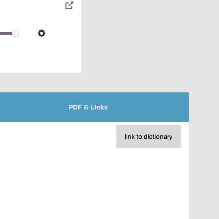
toggle
pop-
over
audio
Settings
player
PDF & Links
link to dictionary