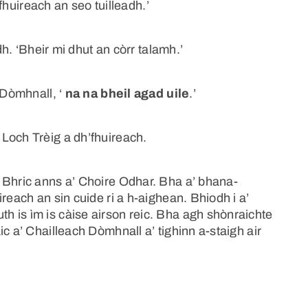
’fhuireach an seo tuilleadh.’
dh. ‘Bheir mi dhut an còrr talamh.’
 Dòmhnall, ‘
na na bheil agad uile
.’
Loch Trèig a dh’fhuireach.
 Bhric anns a’ Choire Odhar. Bha a’ bhana-
reach an sin cuide ri a h-aighean. Bhiodh i a’
 is ìm is càise airson reic. Bha agh shònraichte
c a’ Chailleach Dòmhnall a’ tighinn a-staigh air