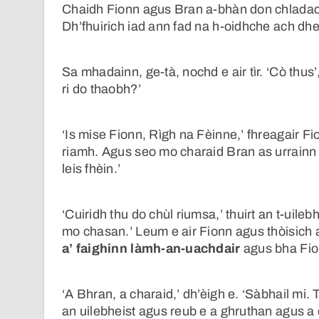
Chaidh Fionn agus Bran a-bhàn don chladach f
Dh’fhuirich iad ann fad na h-oidhche ach dhe
Sa mhadainn, ge-tà, nochd e air tìr. ‘Cò thus’
ri do thaobh?’
‘Is mise Fionn, Rìgh na Fèinne,’ fhreagair Fi
riamh. Agus seo mo charaid Bran as urrainn s
leis fhèin.’
‘Cuiridh thu do chùl riumsa,’ thuirt an t-uileb
mo chasan.’ Leum e air Fionn agus thòisich an
a’ faighinn làmh-an-uachdair
agus bha Fionn
‘A Bhran, a charaid,’ dh’èigh e. ‘Sàbhail mi.
an uilebheist agus reub e a ghruthan agus a