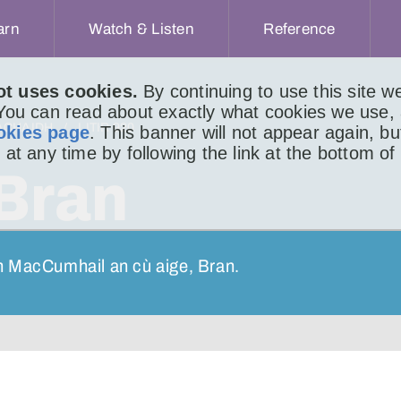
arn
Watch & Listen
Reference
ot uses cookies.
By continuing to use this site 
 You can read about exactly what cookies we use,
ACHAIDH
LITIR 920
okies page
. This banner will not appear again, b
 at any time by following the link at the bottom of
 Bran
n MacCumhail an cù aige, Bran.