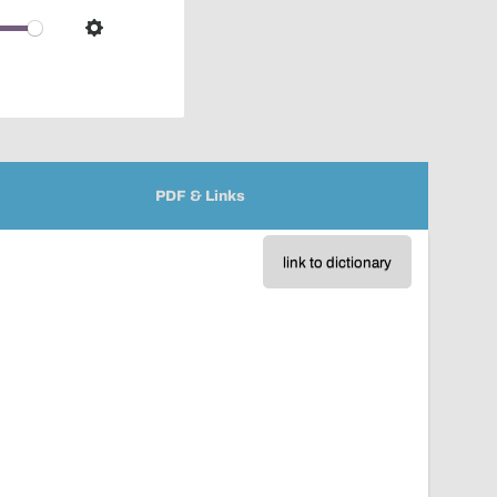
over
audio
Settings
player
PDF & Links
link to dictionary