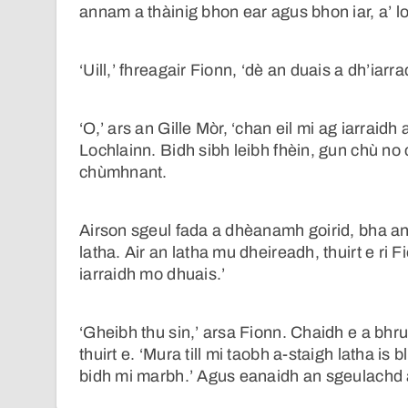
annam a thàinig bhon ear agus bhon iar, a’ lor
‘Uill,’ fhreagair Fionn, ‘dè an duais a dh’iarr
‘O,’ ars an Gille Mòr, ‘chan eil mi ag iarraid
Lochlainn. Bidh sibh leibh fhèin, gun chù no 
chùmhnant.
Airson sgeul fada a dhèanamh goirid, bha an 
latha. Air an latha mu dheireadh, thuirt e ri F
iarraidh mo dhuais.’
‘Gheibh thu sin,’ arsa Fionn. Chaidh e a bhru
thuirt e. ‘Mura till mi taobh a-staigh latha is 
bidh mi marbh.’ Agus eanaidh an sgeulachd an