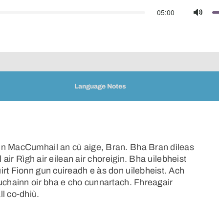
05:00
Mute
Language Notes
nn MacCumhail an cù aige, Bran. Bha Bran dìleas
 air Rìgh air eilean air choreigin. Bha uilebheist
rt Fionn gun cuireadh e às don uilebheist. Ach
euchainn oir bha e cho cunnartach. Fhreagair
l co-dhiù.