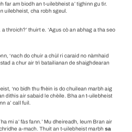
ar am biodh an t-uilebheist a’ tighinn gu tìr.
n uilebheist, cha robh sgeul.
, a throich?’ thuirt e. ‘Agus cò an abhag a tha seo
onn, ‘nach do chuir a chùl ri caraid no nàmhaid
tad a chur air trì batailianan de shaighdearan
heist, ‘no bidh thu fhèin is do chuilean marbh aig
 dithis air sabaid le chèile. Bha an t-uilebheist
 a’ call fuil.
 Tha mi a’ fàs fann.’ Mu dheireadh, leum Bran air
 chridhe a-mach. Thuit an t-uilebheist marbh
sa