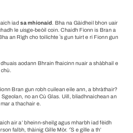
naich iad
sa mhionaid
. Bha na Gàidheil bhon uair
chadh le uisge-beòil coin. Chaidh Fionn is Bran a
a an Rìgh cho toilichte ʼs gun tuirt e ri Fionn gun
mo dhuais aodann Bhrain fhaicinn nuair a shàbhail e
 chù.
Fionn Bran gun robh cuilean eile ann, a bhràthair?
 Sgeolan, no an Cù Glas. Uill, bliadhnaichean an
mar a thachair e.
ch air a’ bheinn-sheilg agus mharbh iad fèidh
on falbh, thàinig Gille Mòr. ‘ʼS e gille a th’