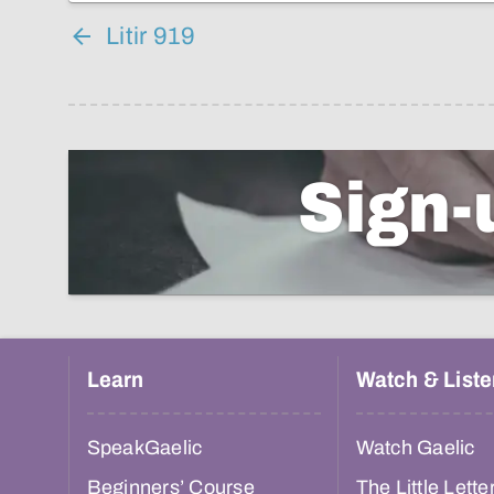
Litir 919
Sign-
Learn
Watch & Liste
SpeakGaelic
Watch Gaelic
Beginners’ Course
The Little Lette