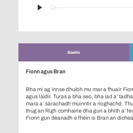
Play
Gaelic
Fionn agus Bran
Bha mi ag innse dhuibh mu mar a fhuair Fio
agus làidir. Turas a bha seo, bha iad a’ tadhal
mara a’ sàrachadh muinntir a rìoghachd. Thui
thug an Rìgh comhairle dha gun a bhith a’ f
Fionn gun dèanadh e fhèin is Bran an dìcheal