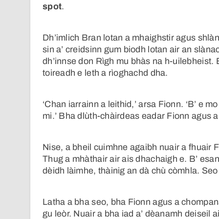
spot
.
Dh’imlich Bran lotan a mhaighstir agus shlà
sin a’ creidsinn gum biodh lotan air an slàna
dh’innse don Rìgh mu bhàs na h-uilebheist. Bh
toireadh e leth a rìoghachd dha.
‘Chan iarrainn a leithid,’ arsa Fionn. ‘B’ e 
mi.’ Bha dlùth-chàirdeas eadar Fionn agus a
Nise, a bheil cuimhne agaibh nuair a fhuair 
Thug a mhàthair air ais dhachaigh e. B’ esan
dèidh làimhe, thàinig an dà chù còmhla. Seo 
Latha a bha seo, bha Fionn agus a chompanai
gu leòr. Nuair a bha iad a’ dèanamh deiseil airs