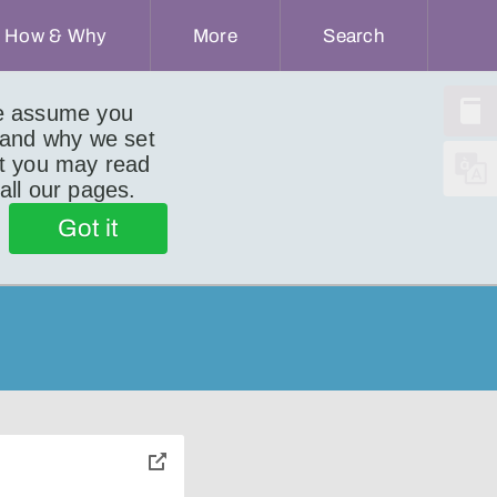
How & Why
More
Search
we assume you
 and why we set
ut you may read
 all our pages.
Got it
toggle
pop-