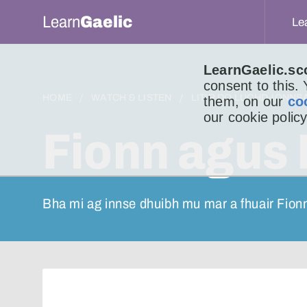
Learn
Gaelic
Le
LearnGaelic.sc
consent to this.
HOME
WATCH & LISTEN
LITIR DO LUCHD-IONNS
them, on our
co
our cookie policy
Fionn agus
Bha mi ag innse dhuibh mu mar a fhuair Fion