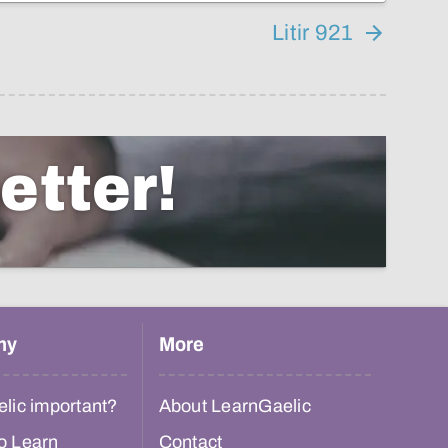
Litir 921
etter!
hy
More
lic important?
About LearnGaelic
o Learn
Contact