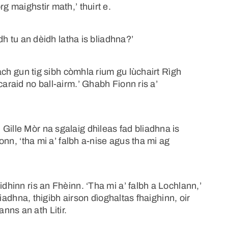
g maighstir math,’ thuirt e.
adh tu an dèidh latha is bliadhna?’
h ach gun tig sibh còmhla rium gu lùchairt Rìgh
caraid no ball-airm.’ Ghabh Fionn ris a’
Gille Mòr na sgalaig dhìleas fad bliadhna is
ionn, ‘tha mi a’ falbh a-nise agus tha mi ag
idhinn ris an Fhèinn. ‘Tha mi a’ falbh a Lochlann,’
bliadhna, thigibh airson dìoghaltas fhaighinn, oir
ns an ath Litir.