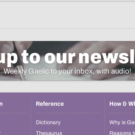
up to our newsl
Weekly Gaelic to your inbox, with audio!
n
Reference
How & W
Dictionary
Why is Gae
r
Thesaurus
Reasons t