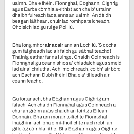
uaimh. Bha e fhèin, Fionnghal, Eòghann, Oighrig
agus Earba còmhla a-rithist ach cha b’ urrainn
dhaibh fuireach fada anns an uaimh. An dèidh
beagan làithean, chuir iad romhpa teicheadh.
Choisich iad gu ruige Poll Iù.
Bha long mhòr
air acair
ann an Loch Iù. ʼS dòcha
gum faigheadh iad air falbh gu sàbhailteachd!
Thàinig eathar far na luinge. Chaidh Coinneach is
Fionnghal gu ceann shìos a’ chladaich agus smèid
iad air a’ chriutha. Ach, mo chreach, cò bh’ air bòrd
ach Eachann Dubh fhèin! Bha e a’ tilleadh air
ceann feachd.
Gu fortanach, bha Eòghann agus Oighrig am
falach. Ach chaidh Fionnghal agus Coinneach a
chur an grèim agus chaidh an toirt gu Eilean
Donnain. Bha am morair toilichte Fionnghal
fhaighinn ach bha e mì-thoilichte nach robh an
gille òg còmhla rithe. Bha Eòghann agus Oighrig