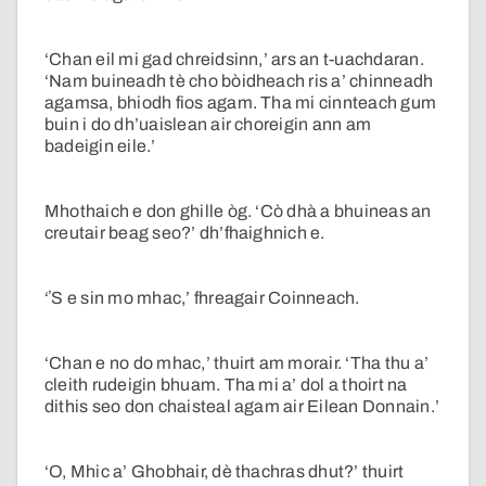
‘Chan eil mi gad chreidsinn,’ ars an t-uachdaran.
‘Nam buineadh tè cho bòidheach ris a’ chinneadh
agamsa, bhiodh fios agam. Tha mi cinnteach gum
buin i do dh’uaislean air choreigin ann am
badeigin eile.’
Mhothaich e don ghille òg. ‘Cò dhà a bhuineas an
creutair beag seo?’ dh’fhaighnich e.
‘ʼS e sin mo mhac,’ fhreagair Coinneach.
‘Chan e no do mhac,’ thuirt am morair. ‘Tha thu a’
cleith rudeigin bhuam. Tha mi a’ dol a thoirt na
dithis seo don chaisteal agam air Eilean Donnain.’
‘O, Mhic a’ Ghobhair, dè thachras dhut?’ thuirt