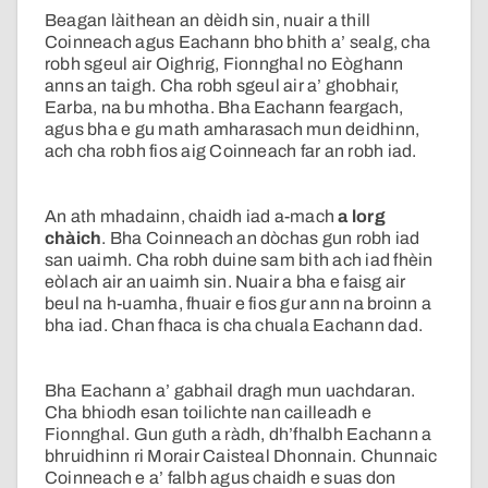
Beagan làithean an dèidh sin, nuair a thill
Coinneach agus Eachann bho bhith a’ sealg, cha
robh sgeul air Oighrig, Fionnghal no Eòghann
anns an taigh. Cha robh sgeul air a’ ghobhair,
Earba, na bu mhotha. Bha Eachann feargach,
agus bha e gu math amharasach mun deidhinn,
ach cha robh fios aig Coinneach far an robh iad.
An ath mhadainn, chaidh iad a-mach
a lorg
chàich
. Bha Coinneach an dòchas gun robh iad
san uaimh. Cha robh duine sam bith ach iad fhèin
eòlach air an uaimh sin. Nuair a bha e faisg air
beul na h-uamha, fhuair e fios gur ann na broinn a
bha iad. Chan fhaca is cha chuala Eachann dad.
Bha Eachann a’ gabhail dragh mun uachdaran.
Cha bhiodh esan toilichte nan cailleadh e
Fionnghal. Gun guth a ràdh, dh’fhalbh Eachann a
bhruidhinn ri Morair Caisteal Dhonnain. Chunnaic
Coinneach e a’ falbh agus chaidh e suas don