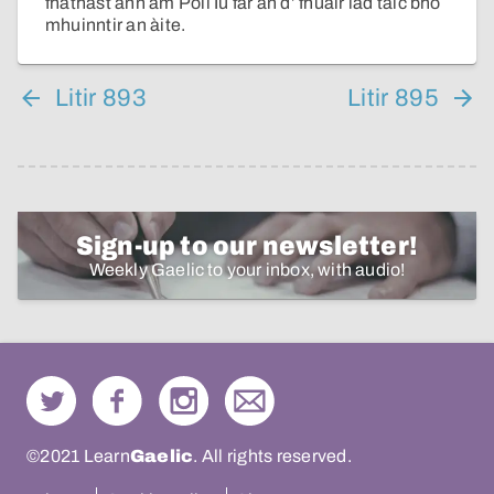
fhathast ann am Poll Iù far an d’ fhuair iad taic bho
mhuinntir an àite.
Litir 893
Litir 895
Sign-up to our newsletter!
Weekly Gaelic to your inbox, with audio!
©2021 Learn
Gaelic
. All rights reserved.