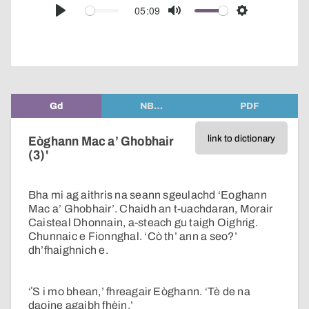
audio
05:09
Play
Mute
Settings
player
Gd
NB…
PDF
link to dictionary
Eòghann Mac a’ Ghobhair
(3)'
Bha mi ag aithris na seann sgeulachd ‘Eoghann
Mac a’ Ghobhair’. Chaidh an t-uachdaran, Morair
Caisteal Dhonnain, a-steach gu taigh Oighrig.
Chunnaic e Fionnghal. ‘Cò th’ ann a seo?’
dh’fhaighnich e.
‘ʼS i mo bhean,’ fhreagair Eòghann. ‘Tè de na
daoine agaibh fhèin.’