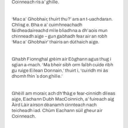
Coinneach ris a’ ghille.
‘Mac a’ Ghobhair, thuirt thu?’ ars an t-uachdaran.
Chlisg e. Bha e a’ cuimhneachadh
fàidheadaireachd mìle bliadhna a dh’aois mun
chinneadh aige – gun gabhadh fear air an robh
‘Mac a’ Ghobhair’ thairis an dùthaich aige.
Ghabh Fionnghal grèim air Eòghann agus thug i
sgian a-mach. ‘Ma bheir sibh orm falbh cuide ribh
gu ruige Eilean Donnain,’ thuirt i, ‘cuiridh mi às
dhomh fhìn ʼs don ghille.’
Ghèill am morair, ach dh’fhàg e fear-cinnidh dìleas
aige, Eachann Dubh MacCoinnich, a’ fuireach aig
Àird Làir airson dèanamh cinnteach nach
teicheadh iad. Chùm Eachann sùil gheur air
Coinneach.