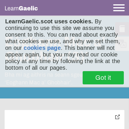
Learn
Gaelic
LearnGaelic.scot uses cookies.
By
continuing to use this site we assume you
consent to this. You can read about exactly
Eòghann Mac a’
what cookies we use, and why we set them,
on our
cookies page
. This banner will not
Ghobhair (3)'
appear again, but you may read our cookie
policy at any time by following the link at the
bottom of all our pages.
Bha mi ag aithris na seann sgeulachd
Got it
‘Eoghann Mac a’ Ghobhair’.
toggle
pop-
over