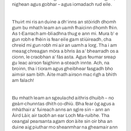
nighean agus gobhar – agus iomadach rud eile.
Thuirt mi ris an duine a dh’inns an stòiridh dhomh
gum bu mhath leam an uamh fhaicinn dhomh fhìn.
As t-Earrach am-bliadhna thug e ann mi. Mura b’ e
gun robh e fhèin is fear eile gam stiùireadh, cha
chreid mi gun robh mi air an uamh a lorg. Tha i am
measg chreagan mòra a bhris às a’ bhearradh os a
cionn, le craobhan a’ fàs asta. Agus feumar sreap
gu leac airson faighinn a-steach innte. Ach, na
broinn, tha i tioram agus gheibhear fasgadh bho
aimsir sam bith. Àite math airson mac rìgh a bhith
am falach!
Bu mhath leam an sgeulachd aithris dhuibh – no
geàrr-chunntas dhith co-dhiù. Bha fear òg agus a
mhàthair a’ fuireach anns an sgìre sin – ann an
Àird Làir, air taobh an ear Loch Ma-ruibhe. Tha
ceangal pearsanta agam don àite sin oir bha an
duine aig piuthar mo sheanmhar na gheamair ann