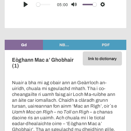
audio
05:00
Play
Mute
Settings
player
Gd
NB…
PDF
link to dictionary
Eòghann Mac a’ Ghobhair
(1)
Nuair a bha mi ag obair ann an Geàrrloch an-
uiridh, chuala mi sgeulachd mhath. Tha i co-
cheangailte ri uamh faisg air Loch Ma-ruibhe ann
an àite car iomallach. Chaidh a clàradh grunn
tursan, uaireannan fon ainm ‘Mac an Rìgh’, oir ʼs e
Uamh Mac an Rìgh
– no
Toll an Rìgh
– a chanas
daoine ris an uaimh. Ach chuala mi i le tiotal
eadar-dhealaichte oirre – ‘Eòghann Mac a’
Ghobhair’. Tha an sgeulachd mu dheidhinn gille,