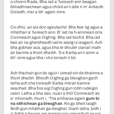
o chionn fhada. Bha iad a’ fuireach ann beagan
bhliadhnaichean agus chòrd an t-àite ri m’ Antaidh
Dolaidh, mar a bh’ agam oirre.
Co-dhiù, air ais don sgeulachd. Bha fear òg agus a
mhàthair a’ fuireach ann. B’ iad na h-ainmean orra
Coinneach agus Oighrig. Bha iad bochd. Bha iad
beò air na gheibheadh iad le sealg is iasgach. Ach
bha gobhair aca, agus bha tè dhiubh cianail math
air bainne a thoirt dhaibh. ʼS e Earba an t-ainm a
bh’ oirre agus bha i cho torrach ri bò.
Ach thachair gun do sguir i uiread sin de bhainne a
thoirt dhaibh. Bhiodh Oighrig ga bleoghan gach
latha ach cha toireadh Earba mòran bainne
seachad. Bha fios aig Oighrig gun robh rudeigin
ceàrr. Latha a bha seo, nuair a thill Coinneach às
a’ mhonadh, thuirt i, ‘Tha amharas agam
gum bi
na sìthichean ga bleoghan
. No gu bheil laogh
fèidh gun mhàthair ga deoghal. Gach latha, bidh i
a’ falbh à fianais am measg nan creag thall an sin,