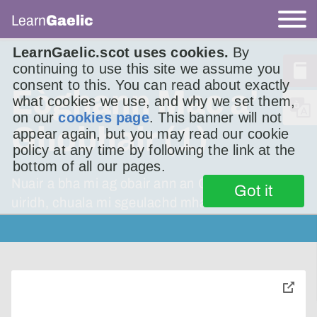
Learn
Gaelic
LearnGaelic.scot uses cookies.
By
continuing to use this site we assume you
consent to this. You can read about exactly
Eòghann Mac a’
what cookies we use, and why we set them,
on our
cookies page
. This banner will not
Ghobhair (1)
appear again, but you may read our cookie
policy at any time by following the link at the
bottom of all our pages.
Nuair a bha mi ag obair ann an Geàrrloch an-
Got it
uiridh, chuala mi sgeulachd mhath.
toggle
pop-
over