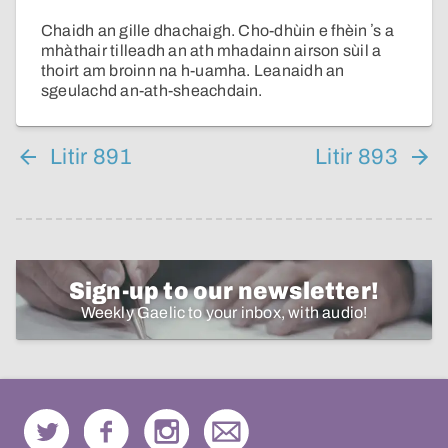
Chaidh an gille dhachaigh. Cho-dhùin e fhèin ʼs a
mhàthair tilleadh an ath mhadainn airson sùil a
thoirt am broinn na h-uamha. Leanaidh an
sgeulachd an-ath-sheachdain.
Litir 891
Litir 893
Sign-up to our newsletter!
Weekly Gaelic to your inbox, with audio!