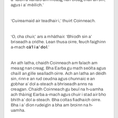
agus i a’ mèilich.’
‘Cuireamaid air teadhair i,’ thuirt Coinneach.
‘O, cha chuir,’ ars a mhàthair. ‘Bhiodh sin a’
briseadh a cridhe. Lean thusa oirre, feuch faighinn
a-mach
cà’l i a’ dol
.’
An ath latha, chaidh Coinneach am falach am
measg nan creag. Bha Earba gu math seòlta agus
chaill an gille sealladh oirre. Ach an latha an dèidh
sin, rinn e an rud ceudna agus chunnaic e an
gobhar a’ dol a-steach a bhriseadh anns na
creagan. Chaidh Coinneach gu beul na h-uamha
ach thàinig Earba a-mach agus chuir i stad air bho
bhith a’ dol a-steach. Bha coltas fiadhaich oirre.
Bha i a’ dìon rudeigin a bha am broinn na h-
uamha.