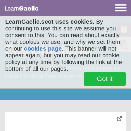
Learn
Gaelic
LearnGaelic.scot uses cookies.
By
continuing to use this site we assume you
consent to this. You can read about exactly
what cookies we use, and why we set them,
Eas Bhictoria
on our
cookies page
. This banner will not
appear again, but you may read our cookie
policy at any time by following the link at the
O chionn ghoirid chaidh mi seachad air eas air
bottom of all our pages.
a bheil ‘Victoria Falls’ mar ainm.
Got it
toggle
pop-
over