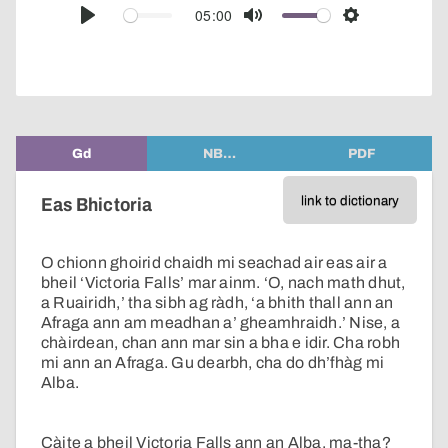
audio
05:00
Play
Mute
Settings
player
Gd
NB…
PDF
link to dictionary
Eas Bhictoria
O chionn ghoirid chaidh mi seachad air eas air a
bheil ‘Victoria Falls’ mar ainm. ‘O, nach math dhut,
a Ruairidh,’ tha sibh ag ràdh, ‘a bhith thall ann an
Afraga ann am meadhan a’ gheamhraidh.’ Nise, a
chàirdean, chan ann mar sin a bha e idir. Cha robh
mi ann an Afraga. Gu dearbh, cha do dh’fhàg mi
Alba.
Càite a bheil Victoria Falls ann an Alba, ma-tha?