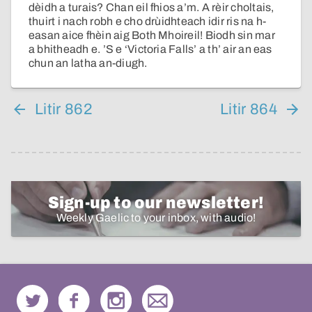
dèidh a turais? Chan eil fhios a’m. A rèir choltais,
thuirt i nach robh e cho drùidhteach idir ris na h-
easan aice fhèin aig Both Mhoireil! Biodh sin mar
a bhitheadh e. ’S e ‘Victoria Falls’ a th’ air an eas
chun an latha an-diugh.
Litir 862
Litir 864
Sign-up to our newsletter!
Weekly Gaelic to your inbox, with audio!