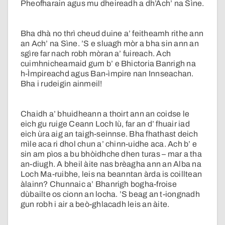
Pheofharain agus mu dheireadh a dh’Ach’ na Sìne.
Bha dhà no thrì cheud duine a’ feitheamh rithe ann
an Ach’ na Sìne. ’S e sluagh mòr a bha sin ann an
sgìre far nach robh mòran a’ fuireach. Ach
cuimhnicheamaid gum b’ e Bhictoria Banrigh na
h-Ìmpireachd agus Ban-ìmpire nan Innseachan.
Bha i rudeigin ainmeil!
Chaidh a’ bhuidheann a thoirt ann an coidse le
eich gu ruige Ceann Loch Iù, far an d’ fhuair iad
eich ùra aig an taigh-seinnse. Bha fhathast deich
mìle aca ri dhol chun a’ chinn-uidhe aca. Ach b’ e
sin am pìos a bu bhòidhche dhen turas – mar a tha
an-diugh. A bheil àite nas brèagha ann an Alba na
Loch Ma-ruibhe, leis na beanntan àrda is coilltean
àlainn? Chunnaic a’ Bhanrigh bogha-froise
dùbailte os cionn an locha. ’S beag an t-iongnadh
gun robh i air a beò-ghlacadh leis an àite.