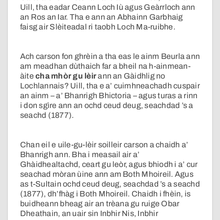
Uill, tha eadar Ceann Loch Iù agus Geàrrloch ann
an Ros an Iar. Tha e ann an Abhainn Garbhaig
faisg air Slèiteadal ri taobh Loch Ma-ruibhe.
Ach carson fon ghrèin a tha eas le ainm Beurla ann
am meadhan dùthaich far a bheil na h-ainmean-
àite
cha mhòr gu lèir
ann an Gàidhlig no
Lochlannais? Uill, tha e a’ cuimhneachadh cuspair
an ainm – a’ Bhanrigh Bhictoria – agus turas a rinn
i don sgìre ann an ochd ceud deug, seachdad ’s a
seachd (1877).
Chan eil e uile-gu-lèir soilleir carson a chaidh a’
Bhanrigh ann. Bha i measail air a’
Ghàidhealtachd, ceart gu leòr, agus bhiodh i a’ cur
seachad mòran ùine ann am Both Mhoireil. Agus
as t-Sultain ochd ceud deug, seachdad ’s a seachd
(1877), dh’fhàg i Both Mhoireil. Chaidh i fhèin, is
buidheann bheag air an trèana gu ruige Obar
Dheathain, an uair sin Inbhir Nis, Inbhir