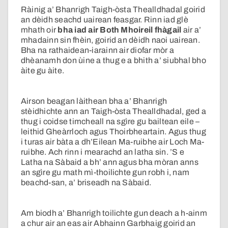
Ràinig a’ Bhanrigh Taigh-òsta Thealldhadal goirid
an dèidh seachd uairean feasgar. Rinn iad glè
mhath oir
bha iad air Both Mhoireil fhàgail
air a’
mhadainn sin fhèin, goirid an dèidh naoi uairean.
Bha na rathaidean-iarainn air diofar mòr a
dhèanamh don ùine a thug e a bhith a’ siubhal bho
àite gu àite.
Airson beagan làithean bha a’ Bhanrigh
stèidhichte ann an Taigh-òsta Thealldhadal, ged a
thug i coidse timcheall na sgìre gu bailtean eile –
leithid Gheàrrloch agus Thoirbheartain. Agus thug
i turas air bàta a dh’Eilean Ma-ruibhe air Loch Ma-
ruibhe. Ach rinn i mearachd an latha sin. ’S e
Latha na Sàbaid a bh’ ann agus bha mòran anns
an sgìre gu math mì-thoilichte gun robh i, nam
beachd-san, a’ briseadh na Sàbaid.
Am biodh a’ Bhanrigh toilichte gun deach a h-ainm
a chur air an eas air Abhainn Garbhaig goirid an