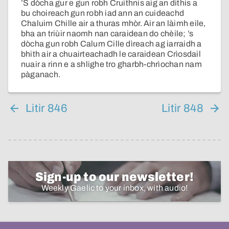
’S dòcha gur e gun robh Cruithnis aig an dithis a
bu choireach gun robh iad ann an cuideachd
Chaluim Chille air a thuras mhòr. Air an làimh eile,
bha an triùir naomh nan caraidean do chèile; ’s
dòcha gun robh Calum Cille dìreach ag iarraidh a
bhith air a chuairteachadh le caraidean Crìosdail
nuair a rinn e a shlighe tro gharbh-chrìochan nam
pàganach.
Litir 846
Litir 848
Sign-up to our newsletter!
Weekly Gaelic to your inbox, with audio!