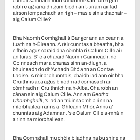
cumail sàmhach
mun deidhinn-san
. An e gun
robh e ag iarraidh gum biodh an t-urram air fad
airson iompachadh an rìgh – mas e sin a thachair –
aig Calum Cille?
Bha Naomh Comhghall à Bangor ann an ceann a
tuath na h-Èireann. A rèir cunntas a bheatha, bha
e fhèin agus caraid dha còmhla ri Calum Cille air
an turas. B’ e a charaid Naomh Cainneach, no
Coinneach mar a chanas sinn an-diugh, a
bhuineadh do dh’Achadh Bhó ann an Contae
Laoise. A rèir a’ chunntais, chaidh iad ann oir bha
Cruithnis aca agus bhiodh iad comasach air
còmhradh ri Cruithnich na h-Alba. Cha robh an
cànan sin aig Calum Cille. Ann am
Beatha
Chomhghaill
, ’s iad an triùir naomh a rinn na
mìorbhailean anns a’ Ghleann Mhòr. Anns a’
chunntas aig Adamnan, ’s e Calum Cille a-mhàin
a rinn na mìorbhailean.
Bha Comhghall mu chòig bliadhna na bu shine na