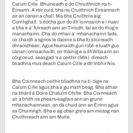
Calum Cille. Bhuineadh e do Chruithnich na h-
Èireann. A rèir cuid, bha na Cruithnich Èireannach
air an cànan a chall. Ma bha Cruithnis aig
Comhghall, ’s dòcha gun do dh’ionnsaich e i nuair
a bha e a’ fuireach ann an Tiriodh, far an do thog e
manachainn. Cha do mhair a’ mhanachainn fada,
oir chaidh a sgrios le daoine a bha fo stiùireadh
dhraoidhean. Agus feumaidh gun robh e luath gus
cànan ionnsachadh, oir thàinig e a dh’Alba ann an
còig ceud, seasgad ’s a ceithir (564), dìreach
bliadhna mus deach Calum Cille a dh’Inbhir Nis.
Bha Coinneach ceithir bliadhna na b’ òige na
Calum Cille agus bha e gu math beag. Bha athair
na bhàrd à Doire Chaluim Chille. Bha Coinneach
air a bhith na phears-eaglais ann an grunn
mhanachainnean, an dà chuid ann an Èirinn agus
sa Chuimrigh. Bha e ag obair greis am measg nan
Cruithneach ann am Muile.