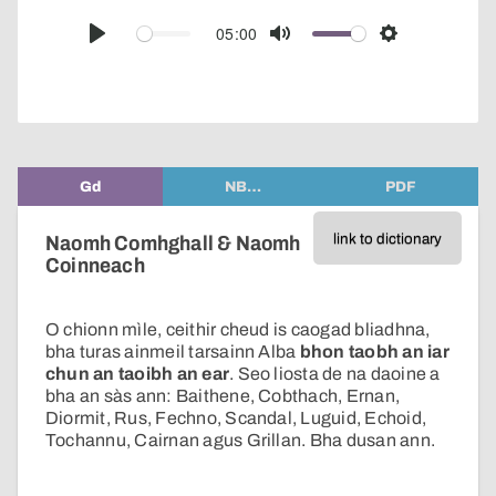
over
audio
05:00
Play
Mute
Settings
player
Gd
NB…
PDF
link to dictionary
Naomh Comhghall & Naomh
Coinneach
O chionn mìle, ceithir cheud is caogad bliadhna,
bha turas ainmeil tarsainn Alba
bhon taobh an iar
chun an taoibh an ear
. Seo liosta de na daoine a
bha an sàs ann: Baithene, Cobthach, Ernan,
Diormit, Rus, Fechno, Scandal, Luguid, Echoid,
Tochannu, Cairnan agus Grillan. Bha dusan ann.