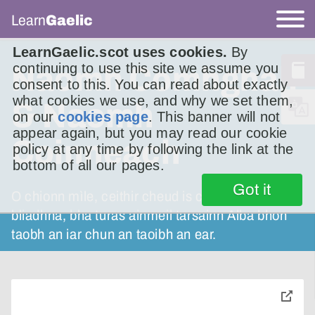
Learn
Gaelic
LearnGaelic.scot uses cookies.
By
continuing to use this site we assume you
Naomh Comhghall
consent to this. You can read about exactly
what cookies we use, and why we set them,
& Naomh
on our
cookies page
. This banner will not
appear again, but you may read our cookie
Coinneach
policy at any time by following the link at the
bottom of all our pages.
Got it
O chionn mìle, ceithir cheud is caogad
bliadhna, bha turas ainmeil tarsainn Alba bhon
taobh an iar chun an taoibh an ear.
toggle
pop-