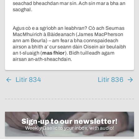
seachad bheachdan mar sin. Ach sin mar a bha an
saoghal.
Agus cò e a sgrìobh an leabhran? Cò ach Seumas
MacMhuirich à Bàideanach (James MacPherson
ann am Beurla) – am fear a bha connspaideach
airson a bhith a’ cur seann dàin Oisein air beulaibh
an t-sluaigh (
mas fhìor
). Bidh tuilleadh agam
airsan an-ath-sheachdain.
Litir 834
Litir 836
Sign-up to our newsletter!
Weekly Gaelic to your inbox, with audio!