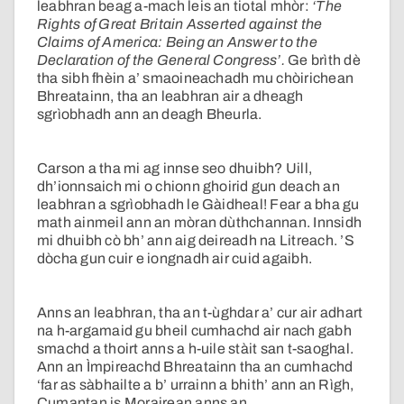
leabhran beag a-mach leis an tiotal mhòr:
‘The
Rights of Great Britain Asserted against the
Claims of America: Being an Answer to the
Declaration of the General Congress’.
Ge brìth dè
tha sibh fhèin a’ smaoineachadh mu chòirichean
Bhreatainn, tha an leabhran air a dheagh
sgrìobhadh ann an deagh Bheurla.
Carson a tha mi ag innse seo dhuibh? Uill,
dh’ionnsaich mi o chionn ghoirid gun deach an
leabhran a sgrìobhadh le Gàidheal! Fear a bha gu
math ainmeil ann an mòran dùthchannan. Innsidh
mi dhuibh cò bh’ ann aig deireadh na Litreach. ’S
dòcha gun cuir e iongnadh air cuid agaibh.
Anns an leabhran, tha an t-ùghdar a’ cur air adhart
na h-argamaid gu bheil cumhachd air nach gabh
smachd a thoirt anns a h-uile stàit san t-saoghal.
Ann an Ìmpireachd Bhreatainn tha an cumhachd
‘far as sàbhailte a b’ urrainn a bhith’ ann an Rìgh,
Cumantan is Morairean anns an