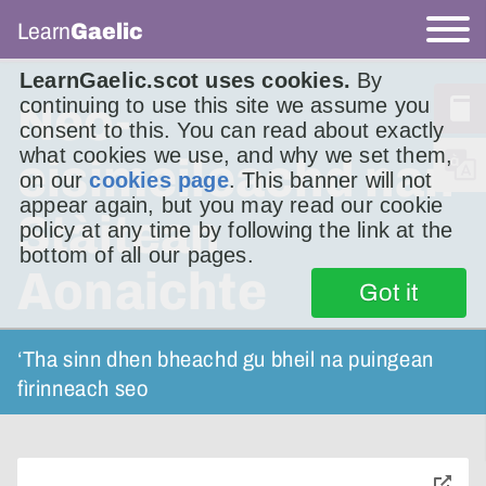
Learn
Gaelic
LearnGaelic.scot uses cookies.
By
continuing to use this site we assume you
Neo-
consent to this. You can read about exactly
what cookies we use, and why we set them,
eisimeileachd nan
on our
cookies page
. This banner will not
appear again, but you may read our cookie
Stàitean
policy at any time by following the link at the
bottom of all our pages.
Aonaichte
Got it
‘Tha sinn dhen bheachd gu bheil na puingean
fìrinneach seo