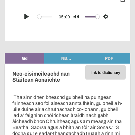
toggle
pop-
over
audio
05:00
Play
Mute
Settings
player
Gd
NB…
PDF
link to dictionary
Neo-eisimeileachd nan
Stàitean Aonaichte
‘Tha sinn dhen bheachd gu bheil na puingean
fìrinneach seo follaiseach annta fhèin, gu bheil a h-
uile duine air a chruthachadh co-ionann, gu bheil
iad a’ faighinn chòirichean àraidh nach gabh
àicheadh bhon Chruithear, agus am measg sin tha
Beatha, Saorsa agus a bhith an tòir air Sonas.’ ’S
dòcha gur e eadar-theangachadh truagh a rinn mi