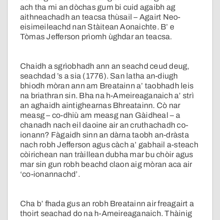
ach tha mi an dòchas gum bi cuid agaibh ag
aithneachadh an teacsa thùsail – Agairt Neo-
eisimeileachd nan Stàitean Aonaichte. B’ e
Tòmas Jefferson prìomh ùghdar an teacsa.
Chaidh a sgrìobhadh ann an seachd ceud deug,
seachdad ’s a sia (1776). San latha an-diugh
bhiodh mòran ann am Breatainn a’ taobhadh leis
na briathran sin. Bha na h-Ameireaganaich a’ strì
an aghaidh aintighearnas Bhreatainn. Cò nar
measg – co-dhiù am measg nan Gàidheal – a
chanadh nach eil daoine air an cruthachadh co-
ionann? Fàgaidh sinn an dàrna taobh an-dràsta
nach robh Jefferson agus càch a’ gabhail a-steach
còirichean nan tràillean dubha mar bu chòir agus
mar sin gun robh beachd claon aig mòran aca air
‘co-ionannachd’.
Cha b’ fhada gus an robh Breatainn air freagairt a
thoirt seachad do na h-Ameireaganaich. Thàinig