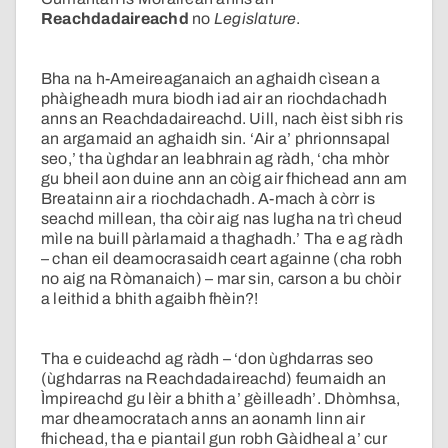
Reachdadaireachd
no
Legislature
.
Bha na h-Ameireaganaich an aghaidh cìsean a
phàigheadh mura biodh iad air an riochdachadh
anns an Reachdadaireachd. Uill, nach èist sibh ris
an argamaid an aghaidh sin. ‘Air a’ phrionnsapal
seo,’ tha ùghdar an leabhrain ag ràdh, ‘cha mhòr
gu bheil aon duine ann an còig air fhichead ann am
Breatainn air a riochdachadh. A-mach à còrr is
seachd millean, tha còir aig nas lugha na trì cheud
mìle na buill pàrlamaid a thaghadh.’ Tha e ag ràdh
– chan eil deamocrasaidh ceart againne (cha robh
no aig na Ròmanaich) – mar sin, carson a bu chòir
a leithid a bhith agaibh fhèin?!
Tha e cuideachd ag ràdh – ‘don ùghdarras seo
(ùghdarras na Reachdadaireachd) feumaidh an
Ìmpireachd gu lèir a bhith a’ gèilleadh’. Dhòmhsa,
mar dheamocratach anns an aonamh linn air
fhichead, tha e piantail gun robh Gàidheal a’ cur