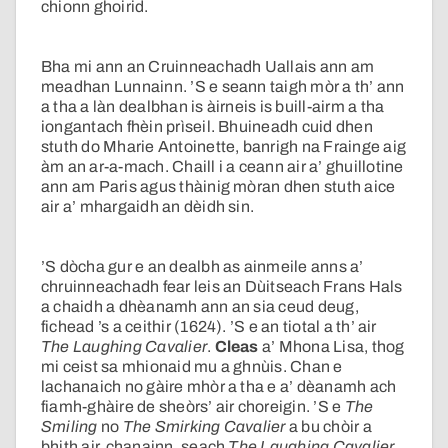
chionn ghoirid.
Bha mi ann an Cruinneachadh Uallais ann am
meadhan Lunnainn. ’S e seann taigh mòr a th’ ann
a tha a làn dealbhan is àirneis is buill-airm a tha
iongantach fhèin prìseil. Bhuineadh cuid dhen
stuth do Mharie Antoinette, banrigh na Frainge aig
àm an ar-a-mach. Chaill i a ceann air a’ ghuillotine
ann am Paris agus thàinig mòran dhen stuth aice
air a’ mhargaidh an dèidh sin.
’S dòcha gur e an dealbh as ainmeile anns a’
chruinneachadh fear leis an Dùitseach Frans Hals
a chaidh a dhèanamh ann an sia ceud deug,
fichead ’s a ceithir (1624). ’S e an tiotal a th’ air
The Laughing Cavalier
.
Cleas
a’ Mhona Lisa, thog
mi ceist sa mhionaid mu a ghnùis. Chan e
lachanaich no gàire mhòr a tha e a’ dèanamh ach
fiamh-ghàire de sheòrs’ air choreigin. ’S e
The
Smiling
no
The Smirking Cavalier
a bu chòir a
bhith air, chanainn, seach
The Laughing Cavalier.