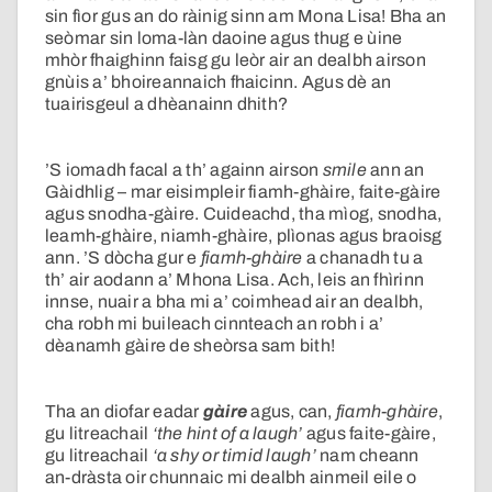
sin fìor gus an do ràinig sinn am Mona Lisa! Bha an
seòmar sin loma-làn daoine agus thug e ùine
mhòr fhaighinn faisg gu leòr air an dealbh airson
gnùis a’ bhoireannaich fhaicinn. Agus dè an
tuairisgeul a dhèanainn dhith?
’S iomadh facal a th’ againn airson
smile
ann an
Gàidhlig – mar eisimpleir fiamh-ghàire, faite-gàire
agus snodha-gàire. Cuideachd, tha mìog, snodha,
leamh-ghàire, niamh-ghàire, plìonas agus braoisg
ann. ’S dòcha gur e
fiamh-ghàire
a chanadh tu a
th’ air aodann a’ Mhona Lisa. Ach, leis an fhìrinn
innse, nuair a bha mi a’ coimhead air an dealbh,
cha robh mi buileach cinnteach an robh i a’
dèanamh gàire de sheòrsa sam bith!
Tha an diofar eadar
gàire
agus, can,
fiamh-ghàire
,
gu litreachail
‘the hint of a laugh’
agus faite-gàire,
gu litreachail
‘a shy or timid laugh’
nam cheann
an-dràsta oir chunnaic mi dealbh ainmeil eile o