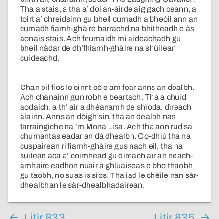
Tha a stais, a tha a’ dol an-àirde aig gach ceann, a’
toirt a’ chreidsinn gu bheil cumadh a bheòil ann an
cumadh fiamh-ghàire barrachd na bhitheadh e às
aonais stais. Ach feumaidh mi aideachadh gu
bheil nàdar de dh’fhiamh-ghàire na shùilean
cuideachd.
Chan eil fios le cinnt cò e am fear anns an dealbh.
Ach chanainn gun robh e beartach. Tha a chuid
aodaich, a th’ air a dhèanamh de shìoda, dìreach
àlainn. Anns an dòigh sin, tha an dealbh nas
tarraingiche na ’m Mona Lisa. Ach tha aon rud sa
chumantas eadar an dà dhealbh. Co-dhiù tha na
cuspairean ri fiamh-ghàire gus nach eil, tha na
sùilean aca a’ coimhead gu dìreach air an neach-
amhairc eadhon nuair a ghluaiseas e bho thaobh
gu taobh, no suas is sìos. Tha iad le chèile nan sàr-
dhealbhan le sàr-dhealbhadairean.
Litir 833
Litir 835