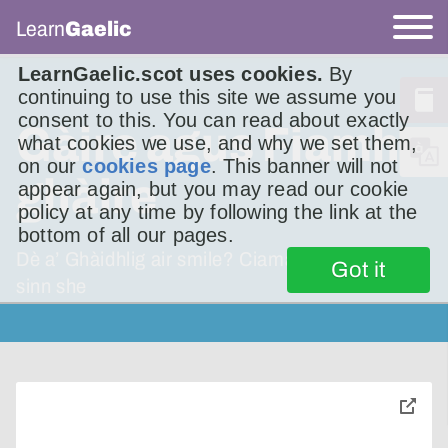
Learn
Gaelic
LearnGaelic.scot uses cookies.
By
continuing to use this site we assume you
consent to this. You can read about exactly
Gàire agus Fiamh-
what cookies we use, and why we set them,
on our
cookies page
. This banner will not
ghàire
appear again, but you may read our cookie
policy at any time by following the link at the
bottom of all our pages.
Dè a’ Ghàidhlig air smile? Ciamar a chanas
Got it
sinn she
toggle
pop-
over