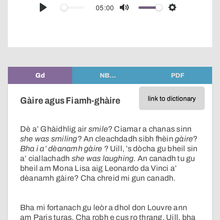
audio
05:00
Play
Mute
Settings
player
Gd
NB…
PDF
link to dictionary
Gàire agus Fiamh-ghàire
Dè a’ Ghàidhlig air
smile
? Ciamar a chanas sinn
she was smiling
? An cleachdadh sibh fhèin
gàire
?
Bha i a’ dèanamh gàire
? Uill, ’s dòcha gu bheil sin
a’ ciallachadh
she was laughing.
An canadh tu gu
bheil am Mona Lisa aig Leonardo da Vinci a’
dèanamh gàire? Cha chreid mi gun canadh.
Bha mi fortanach gu leòr a dhol don Louvre ann
am Paris turas. Cha robh e cus ro thrang. Uill, bha