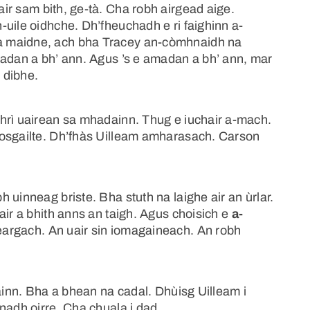
ir sam bith, ge-tà. Cha robh airgead aige.
uile oidhche. Dh’fheuchadh e ri faighinn a-
a maidne, ach bha Tracey an-còmhnaidh na
madan a bh’ ann. Agus ’s e amadan a bh’ ann, mar
 dibhe.
hrì uairean sa mhadainn. Thug e iuchair a-mach.
fosgailte. Dh’fhàs Uilleam amharasach. Carson
 uinneag briste. Bha stuth na laighe air an ùrlar.
air a bhith anns an taigh. Agus choisich e
a-
feargach. An uair sin iomagaineach. An robh
rainn. Bha a bhean na cadal. Dhùisg Uilleam i
nadh oirre. Cha chuala i dad.