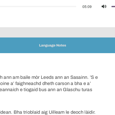
05:09
Mute
Language Notes
ch ann am baile mòr Leeds ann an Sasainn. ’S e
daoine a’ faighneachd dheth carson a bha e a’
eannaich e tiogaid bus ann an Glaschu turas
aidean. Bha trioblaid aig Uilleam le deoch làidir.