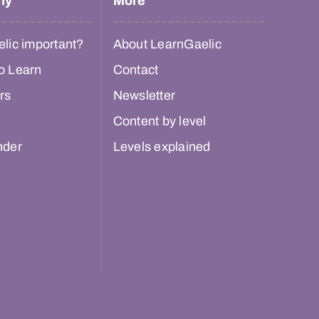
hy
More
lic important?
About LearnGaelic
o Learn
Contact
rs
Newsletter
Content by level
nder
Levels explained