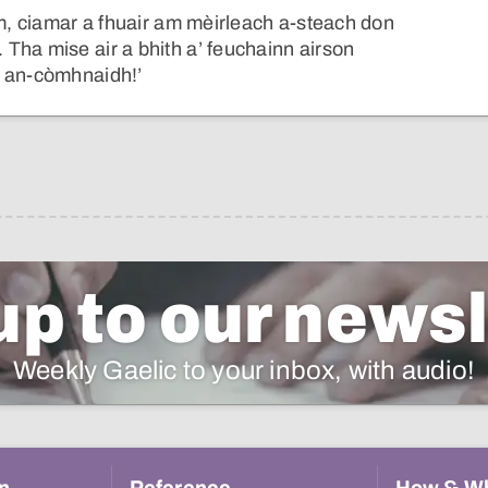
am, ciamar a fhuair am mèirleach a-steach don
Tha mise air a bhith a’ feuchainn airson
n an-còmhnaidh!’
up to our newsl
Weekly Gaelic to your inbox, with audio!