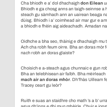
Cha bhiodh e a’ dol dhachaigh
don Eilean
ua
Bhiodh e ga chosg anns an taigh-seinnse a h-
steach gu sàmhach ann an uairean beaga n
dùisg. Bhiodh i a’ coimhead air mar gur e a
a bhiodh e fhèin aig aideachadh. Amadan na
Oidhche a bha seo, thàinig e dhachaigh mu t
Ach cha robh feum oirre. Bha an doras mòr 
nach robh an doras glaiste?
Choisich e a-steach agus chunnaic e gun robh
Bha an telebhisean air falbh. Bha mèirleach 
mach air an doras mhòr
. Dh’fhàs Uilleam 
Tracey ceart gu leòr?
Ruith e suas an staidhre cho math ’s a b’ ur
agus dh’inns e dhi mun mhèirle. Chuir e iong