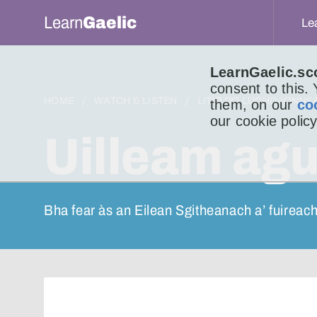
Learn
Gaelic
Le
LearnGaelic.sc
consent to this.
HOME
WATCH & LISTEN
LITIR DO LUCHD-IONNS
them, on our
co
our cookie policy
Uilleam ag
Bha fear às an Eilean Sgitheanach a’ fuirea