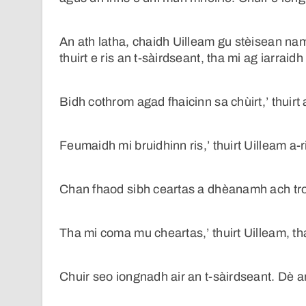
An ath latha, chaidh Uilleam gu stèisean nam
thuirt e ris an t-sàirdseant, tha mi ag iarraidh 
Bidh cothrom agad fhaicinn sa chùirt,’ thuirt
Feumaidh mi bruidhinn ris,’ thuirt Uilleam a-ri
Chan fhaod sibh ceartas a dhèanamh ach tro ù
Tha mi coma mu cheartas,’ thuirt Uilleam, tha
Chuir seo iongnadh air an t-sàirdseant. Dè 