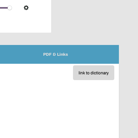
over
audio
Settings
player
PDF & Links
link to dictionary