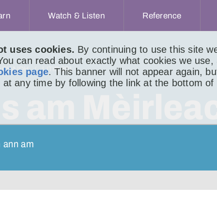
arn
Watch & Listen
Reference
ot uses cookies.
By continuing to use this site 
 You can read about exactly what cookies we use,
ACHAIDH
LITIR 801
okies page
. This banner will not appear again, b
 at any time by following the link at the bottom of
us am Mèirlea
ch ann am