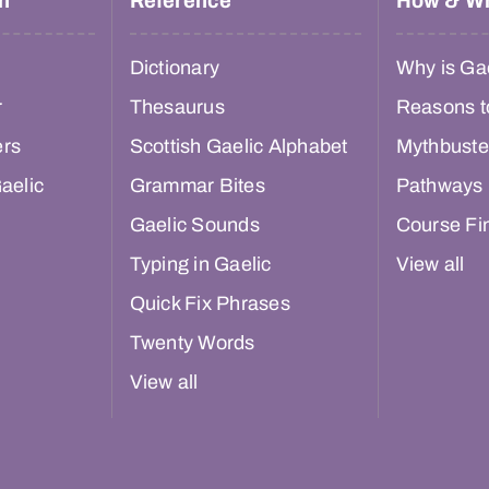
n
Reference
How & W
Dictionary
Why is Gae
r
Thesaurus
Reasons t
ers
Scottish Gaelic Alphabet
Mythbuste
aelic
Grammar Bites
Pathways
Gaelic Sounds
Course Fi
Typing in Gaelic
View all
Quick Fix Phrases
Twenty Words
View all