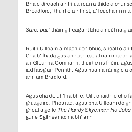
Bha e dìreach air trì uairean a thìde a chur 
Broadford,’ thuirt e a-rithist, a’ feuchainn r
Sure, pal,’
thàinig freagairt bho air cùl na gl
Ruith Uilleam a-mach don bhus, sheall e an
Cha b’ fhada gus an robh cadal nam marbh air
air Gleanna Comhann, thuirt e ris fhèin, agus
iad faisg air Penrith. Agus nuair a ràinig e
ann am Bradford.
Agus cha do dh’fhalbh e. Uill, chaidh e cho f
gruagaire. Phòs iad, agus bha Uilleam dòigh
gheal aige le
The Handy Skyeman: No Jobs
gur e Sgitheanach a bh’ ann