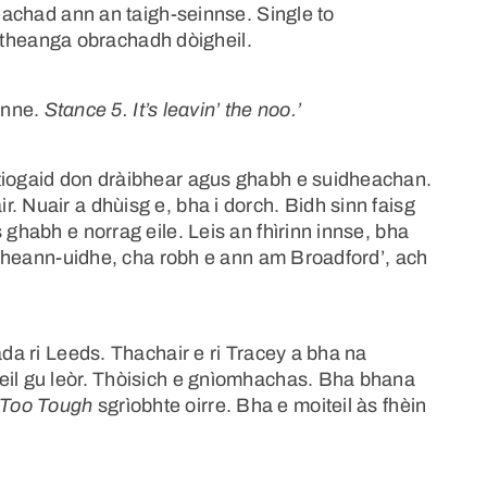
seachad ann an taigh-seinnse. Single to
i a theanga obrachadh dòigheil.
ainne.
Stance 5. It’s leavin’ the noo.’
 tiogaid don dràibhear agus ghabh e suidheachan.
. Nuair a dhùisg e, bha i dorch. Bidh sinn faisg
 ghabh e norrag eile. Leis an fhìrinn innse, bha
 a cheann-uidhe, cha robh e ann am Broadford’, ach
ada ri Leeds. Thachair e ri Tracey a bha na
eil gu leòr. Thòisich e gnìomhachas. Bha bhana
 Too Tough
sgrìobhte oirre. Bha e moiteil às fhèin