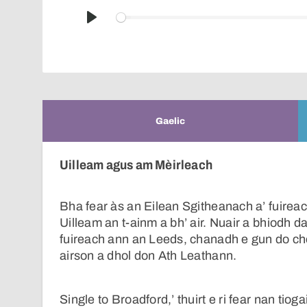
Play
Gaelic
Uilleam agus am Mèirleach
Bha fear às an Eilean Sgitheanach a’ fuirea
Uilleam an t-ainm a bh’ air. Nuair a bhiodh 
fuireach ann an Leeds, chanadh e gun do ch
airson a dhol don Ath Leathann.
Single to Broadford,’ thuirt e ri fear nan tiog