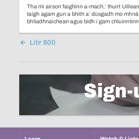
Tha mi airson faighinn a-mach,’ thuirt Uille
taigh agam gun a bhith a’ dùsgadh mo mhnà. 
bhliadhnaichean agus bidh i gam chluinntin
Litir 800
Sign-