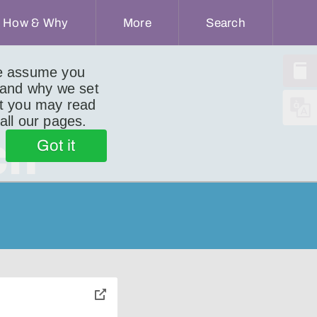
How & Why
More
Search
we assume you
 and why we set
ut you may read
 all our pages.
ch
Got it
toggle
pop-