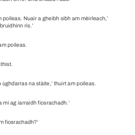
 poileas. Nuair a gheibh sibh am mèirleach,’
bruidhinn ris.’
 am poileas.
thist.
ghdarras na stàite,’ thuirt am poileas.
 mi ag iarraidh fiosrachadh.’
am fiosrachadh?’