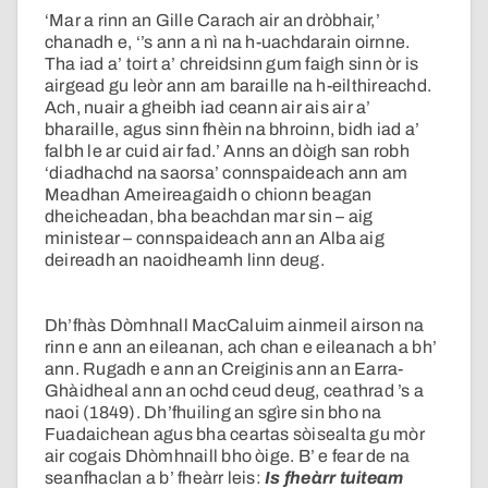
‘Mar a rinn an Gille Carach air an dròbhair,’
chanadh e, ‘’s ann a nì na h-uachdarain oirnne.
Tha iad a’ toirt a’ chreidsinn gum faigh sinn òr is
airgead gu leòr ann am baraille na h-eilthireachd.
Ach, nuair a gheibh iad ceann air ais air a’
bharaille, agus sinn fhèin na bhroinn, bidh iad a’
falbh le ar cuid air fad.’ Anns an dòigh san robh
‘diadhachd na saorsa’ connspaideach ann am
Meadhan Ameireagaidh o chionn beagan
dheicheadan, bha beachdan mar sin – aig
ministear – connspaideach ann an Alba aig
deireadh an naoidheamh linn deug.
Dh’fhàs Dòmhnall MacCaluim ainmeil airson na
rinn e ann an eileanan, ach chan e eileanach a bh’
ann. Rugadh e ann an Creiginis ann an Earra-
Ghàidheal ann an ochd ceud deug, ceathrad ’s a
naoi (1849). Dh’fhuiling an sgìre sin bho na
Fuadaichean agus bha ceartas sòisealta gu mòr
air cogais Dhòmhnaill bho òige. B’ e fear de na
seanfhaclan a b’ fheàrr leis:
Is fheàrr tuiteam