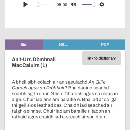
audio
05:00
Play
Mute
Settings
player
Gd
NB…
PDF
link to dictionary
An t-Urr. Dòmhnall
MacCaluim (1)
A bheil sibh eòlach air an sgeulachd
An Gille
Carach agus an Dròbhair
? Bha daoine seachd
searbh sgìth dhen Ghille Charach agus na cleasan
aige. Chuir iad ann am baraille e. Bha iad a’ dol ga
thilgeil sìos leathad cas. Chaidh iad seachad air
taigh-seinnse. Chuir iad am baraille ri taobh an
rathaid agus chaidh iad a-steach airson dram.