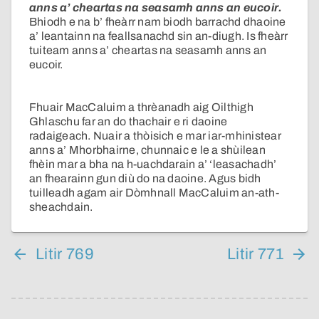
anns a’ cheartas na seasamh anns an eucoir.
Bhiodh e na b’ fheàrr nam biodh barrachd dhaoine
a’ leantainn na feallsanachd sin an-diugh. Is fheàrr
tuiteam anns a’ cheartas na seasamh anns an
eucoir.
Fhuair MacCaluim a thrèanadh aig Oilthigh
Ghlaschu far an do thachair e ri daoine
radaigeach. Nuair a thòisich e mar iar-mhinistear
anns a’ Mhorbhairne, chunnaic e le a shùilean
fhèin mar a bha na h-uachdarain a’ ‘leasachadh’
an fhearainn gun diù do na daoine. Agus bidh
tuilleadh agam air Dòmhnall MacCaluim an-ath-
sheachdain.
Litir 769
Litir 771