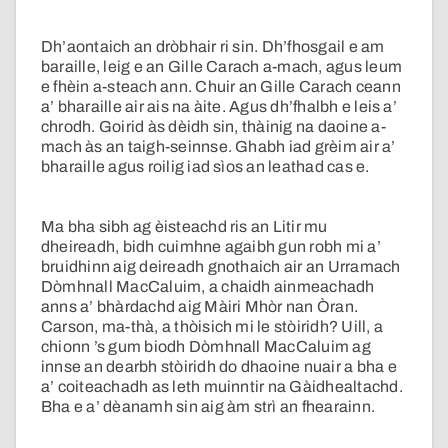
Dh’aontaich an dròbhair ri sin. Dh’fhosgail e am
baraille, leig e an Gille Carach a-mach, agus leum
e fhèin a-steach ann. Chuir an Gille Carach ceann
a’ bharaille air ais na àite. Agus dh’fhalbh e leis a’
chrodh. Goirid às dèidh sin, thàinig na daoine a-
mach às an taigh-seinnse. Ghabh iad grèim air a’
bharaille agus roilig iad sìos an leathad cas e.
Ma bha sibh ag èisteachd ris an Litir mu
dheireadh, bidh cuimhne agaibh gun robh mi a’
bruidhinn aig deireadh gnothaich air an Urramach
Dòmhnall MacCaluim, a chaidh ainmeachadh
anns a’ bhàrdachd aig Màiri Mhòr nan Òran.
Carson, ma-thà, a thòisich mi le stòiridh? Uill, a
chionn ’s gum biodh Dòmhnall MacCaluim ag
innse an dearbh stòiridh do dhaoine nuair a bha e
a’ coiteachadh as leth muinntir na Gàidhealtachd.
Bha e a’ dèanamh sin aig àm strì an fhearainn.