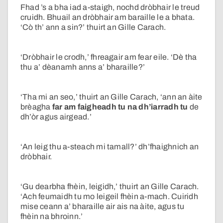
Fhad ’s a bha iad a-staigh, nochd dròbhair le treud
cruidh. Bhuail an dròbhair am baraille le a bhata.
‘Cò th’ ann a sin?’ thuirt an Gille Carach.
‘Dròbhair le crodh,’ fhreagair am fear eile. ‘Dè tha
thu a’ dèanamh anns a’ bharaille?’
‘Tha mi an seo,’ thuirt an Gille Carach, ‘ann an àite
brèagha
far am faigheadh tu na dh’iarradh tu
de
dh’òr agus airgead.’
‘An leig thu a-steach mi tamall?’ dh’fhaighnich an
dròbhair.
‘Gu dearbha fhèin, leigidh,’ thuirt an Gille Carach.
‘Ach feumaidh tu mo leigeil fhèin a-mach. Cuiridh
mise ceann a’ bharaille air ais na àite, agus tu
fhèin na bhroinn.’