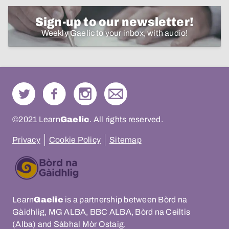
Sign-up to our newsletter!
Weekly Gaelic to your inbox, with audio!
©2021 Learn
Gaelic
. All rights reserved.
Privacy
Cookie Policy
Sitemap
Learn
Gaelic
is a partnership between Bòrd na
Gàidhlig, MG ALBA, BBC ALBA, Bòrd na Ceiltis
(Alba) and Sàbhal Mòr Ostaig.