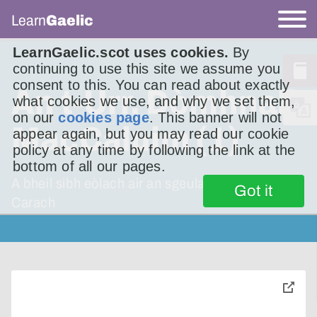
Learn
Gaelic
LearnGaelic.scot uses cookies.
By
continuing to use this site we assume you
consent to this. You can read about exactly
An t-Urr. Dòmhnall
what cookies we use, and why we set them,
on our
cookies page
. This banner will not
MacCaluim (1)
appear again, but you may read our cookie
policy at any time by following the link at the
bottom of all our pages.
A bheil sibh eòlach air an sgeulachd An Gille
Got it
Carach
toggle
pop-
over