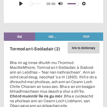
audio
05:00
Play
Mute
Settings
player
Gd
NB…
PDF
link to dictionary
Tormod an t-Seòladair (2)
Bha mi ag innse dhuibh mu Thormod
MacIlleMhoire, Tormod an t-Seòladair, à Siabost
ann an Leòdhas – ‘fear nan nathraichean’. Ann an
ochd ceud deug, naochad ’s a trì (1893), thill e do a
dhreuchd mar phoileas, ach ann an Ceann Loch
Chille Chiarain an turas seo. Bha e an sin beagan
bhliadhnaichean mus deach a chur a dh’Ìle.
Chòrd muinntir Ìle ris gu mòr
. Bha e cuideachd
na phoileas ann an Ceann Loch Lìobhann, san
Òban agus ann an àiteachan eile.