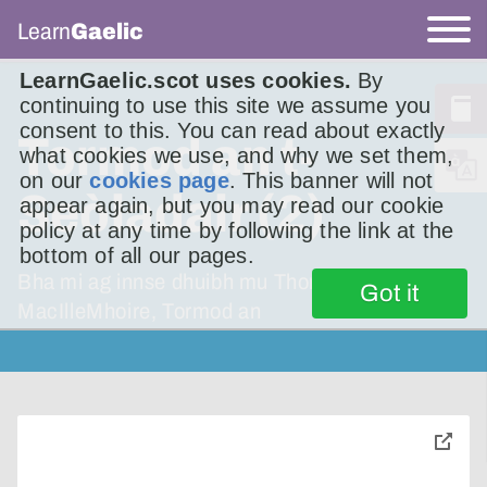
Learn
Gaelic
LearnGaelic.scot uses cookies.
By
continuing to use this site we assume you
consent to this. You can read about exactly
Tormod an t-
what cookies we use, and why we set them,
on our
cookies page
. This banner will not
Seòladair (2)
appear again, but you may read our cookie
policy at any time by following the link at the
bottom of all our pages.
Bha mi ag innse dhuibh mu Thormod
Got it
MacIlleMhoire, Tormod an
toggle
pop-
over