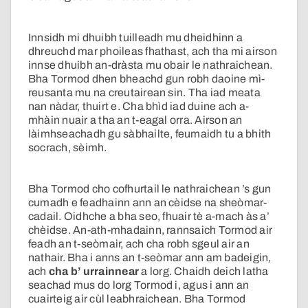
Innsidh mi dhuibh tuilleadh mu dheidhinn a
dhreuchd mar phoileas fhathast, ach tha mi airson
innse dhuibh an-dràsta mu obair le nathraichean.
Bha Tormod dhen bheachd gun robh daoine mì-
reusanta mu na creutairean sin. Tha iad meata
nan nàdar, thuirt e. Cha bhìd iad duine ach a-
mhàin nuair a tha an t-eagal orra. Airson an
làimhseachadh gu sàbhailte, feumaidh tu a bhith
socrach, sèimh.
Bha Tormod cho cofhurtail le nathraichean ’s gun
cumadh e feadhainn ann an cèidse na sheòmar-
cadail. Oidhche a bha seo, fhuair tè a-mach às a’
chèidse. An-ath-mhadainn, rannsaich Tormod air
feadh an t-seòmair, ach cha robh sgeul air an
nathair. Bha i anns an t-seòmar ann am badeigin,
ach
cha b’ urrainnear
a lorg. Chaidh deich latha
seachad mus do lorg Tormod i, agus i ann an
cuairteig air cùl leabhraichean. Bha Tormod