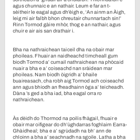
agus chunnaic e an nathair. Leum e far an t-
sèitheir le eagal agus dh’èigh e, ‘An ainm an Àigh,
leig mi air falbh bhon chreutair chunnartach sin!’
Rinn Tormod gàire mhòr, thog e an nathair, agus
chuir e air ais san drathair i.
Bha na nathraichean taiceil dha na obair mar
phoileas. Fhuair an naidheachd timcheall gum
biodh Tormod a’ cumail nathraichean na phòcaid
nuair a bha e a’ coiseachd nan sràidean mar
phoileas. Nam biodh òigridh a’ bhaile
buaireasach, cha robh aig Tormod ach coiseachd
ann agus bhiodh an fheadhainn òga a’ teicheadh.
Dàna ’s ged a bha iad, bha eagal orra ro
nathraichean.
Às dèidh do Thormod na poilis fhàgail, fhuair e
obair mar oifigear do dh’ùghdarras foghlaim Earra-
Ghàidheal; bha e a’ sgrùdadh na bh’ ann de
chloinn a bha a’ seachnadh na sgoile. Latha a bha