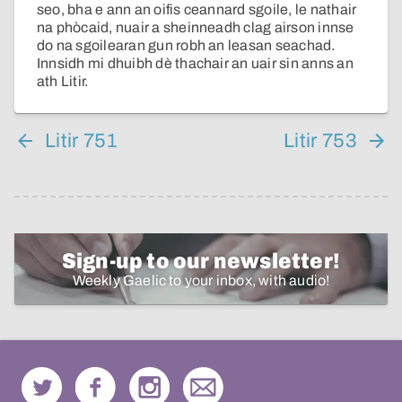
seo, bha e ann an oifis ceannard sgoile, le nathair
na phòcaid, nuair a sheinneadh clag airson innse
do na sgoilearan gun robh an leasan seachad.
Innsidh mi dhuibh dè thachair an uair sin anns an
ath Litir.
Litir 751
Litir 753
Sign-up to our newsletter!
Weekly Gaelic to your inbox, with audio!