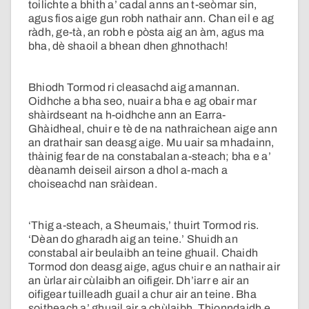
toilichte a bhith a’ cadal anns an t-seòmar sin,
agus fios aige gun robh nathair ann. Chan eil e ag
ràdh, ge-tà, an robh e pòsta aig an àm, agus ma
bha, dè shaoil a bhean dhen ghnothach!
Bhiodh Tormod ri cleasachd aig amannan.
Oidhche a bha seo, nuair a bha e ag obair mar
shàirdseant na h-oidhche ann an Earra-
Ghàidheal, chuir e tè de na nathraichean aige ann
an drathair san deasg aige. Mu uair sa mhadainn,
thàinig fear de na constabalan a-steach; bha e a’
dèanamh deiseil airson a dhol a-mach a
choiseachd nan sràidean.
‘Thig a-steach, a Sheumais,’ thuirt Tormod ris.
‘Dèan do gharadh aig an teine.’ Shuidh an
constabal air beulaibh an teine ghuail. Chaidh
Tormod don deasg aige, agus chuir e an nathair air
an ùrlar air cùlaibh an oifigeir. Dh’iarr e air an
oifigear tuilleadh guail a chur air an teine. Bha
soitheach a’ ghuail air a chùlaibh. Thionndaidh e