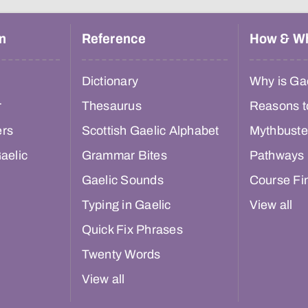
n
Reference
How & W
Dictionary
Why is Gae
r
Thesaurus
Reasons t
ers
Scottish Gaelic Alphabet
Mythbuste
aelic
Grammar Bites
Pathways
Gaelic Sounds
Course Fi
Typing in Gaelic
View all
Quick Fix Phrases
Twenty Words
View all