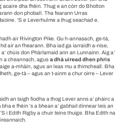
g acaire dha fhèin. Thug e an còrr do Bholton
fearann don phoball. Tha fearann Urras
aoine. ’S e Leverhulme a thug seachad e.
hadh air Rivington Pike. Gu h-annasach, ge-tà,
d air an fhearann. Bha iad ga iarraidh a-nise,
d a’ chùis don Phàrlamaid ann an Lunnainn. Aig a’
ann a cheannach, agus
a dhà uiread dhen phrìs
 aige a-mhàin, agus an leas mu a thimcheall. Bha
heth, ge-tà – agus an t-ainm a chur oirre – Lever
aidh an taigh fiodha a thog Lever anns a’ phàirc a
bha e fhèin ’s a bhean a’ gabhail dinnear leis an
S i Edith Rigby a chuir teine thuige. Bha Edith na
ireannaich.