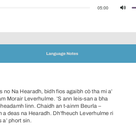
05:00
Mute
Language Notes
 no Na Hearadh, bidh fios agaibh cò tha mi a’
 am Morair Leverhulme. ’S ann leis-san a bha
headamh linn. Chaidh an t-ainm Beurla –
nn a deas na Hearadh. Dh’fheuch Leverhulme ri
a’ phort sin.