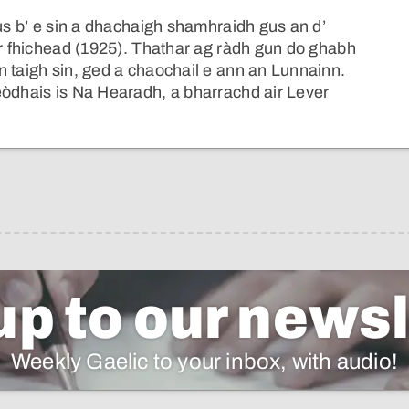
gus b’ e sin a dhachaigh shamhraidh gus an d’
ir fhichead (1925). Thathar ag ràdh gun do ghabh
n taigh sin, ged a chaochail e ann an Lunnainn.
eòdhais is Na Hearadh, a bharrachd air Lever
up to our newsl
Weekly Gaelic to your inbox, with audio!