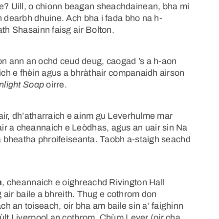
? Uill, o chionn beagan sheachdainean, bha mi
n dearbh dhuine. Ach bha i fada bho na h-
ath Shasainn faisg air Bolton.
n ann an ochd ceud deug, caogad ’s a h-aon
sich e fhèin agus a bhràthair companaidh airson
nlight Soap
oirre.
air, dh’atharraich e ainm gu Leverhulme mar
ir a cheannaich e Leòdhas, agus an uair sin Na
 a bheatha phroifeiseanta. Taobh a-staigh seachd
n
, cheannaich e oighreachd Rivington Hall
g air baile a bhreith. Thug e cothrom don
 an toiseach, oir bha am baile sin a’ faighinn
ùlt Liverpool an cothrom. Chùm Lever (oir cha