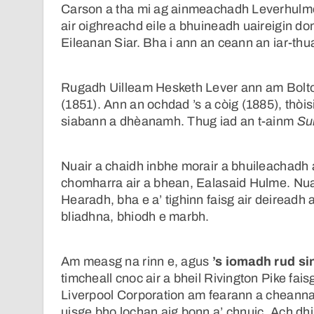
Carson a tha mi ag ainmeachadh Leverhulme
air oighreachd eile a bhuineadh uaireigin do
Eileanan Siar. Bha i ann an ceann an iar-thu
Rugadh Uilleam Hesketh Lever ann am Bolto
(1851). Ann an ochdad ’s a còig (1885), thòi
siabann a dhèanamh. Thug iad an t-ainm
Su
Nuair a chaidh inbhe morair a bhuileachadh 
chomharra air a bhean, Ealasaid Hulme. Nua
Hearadh, bha e a’ tighinn faisg air deireadh
bliadhna, bhiodh e marbh.
Am measg na rinn e, agus
’s iomadh rud si
timcheall cnoc air a bheil Rivington Pike fais
Liverpool Corporation am fearann a cheannach
uisge bho lochan aig bonn a’ chnuic. Ach dhi