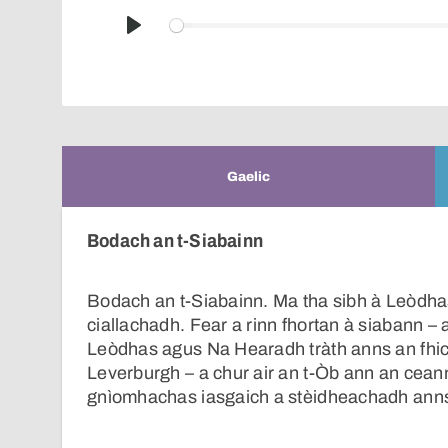
Play
Gaelic
Bodach an t-Siabainn
Bodach an t-Siabainn. Ma tha sibh à Leòdhas
ciallachadh. Fear a rinn fhortan à siabann –
Leòdhas agus Na Hearadh tràth anns an fhic
Leverburgh – a chur air an t-Òb ann an cea
gnìomhachas iasgaich a stèidheachadh anns 