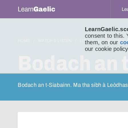
Learn
Gaelic
Le
LearnGaelic.sc
consent to this.
HOME
WATCH & LISTEN
LITIR DO LUCHD-IONNS
them, on our
co
our cookie policy
Bodach an 
Bodach an t-Siabainn. Ma tha sibh à Leòdha