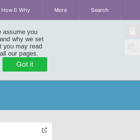
How & Why
More
Search
we assume you
 and why we set
ut you may read
 all our pages.
Got it
toggle
pop-