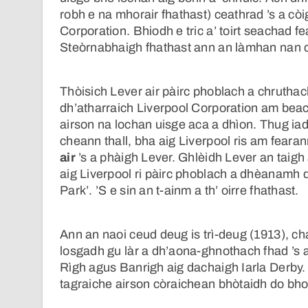
robh e na mhorair fhathast) ceathrad ’s a còi
Corporation. Bhiodh e tric a’ toirt seachad 
Steòrnabhaigh fhathast ann an làmhan nan d
Thòisich Lever air pàirc phoblach a chruthac
dh’atharraich Liverpool Corporation am beach
airson na lochan uisge aca a dhìon. Thug ia
cheann thall, bha aig Liverpool ris am fear
air
’s a phàigh Lever. Ghlèidh Lever an taigh
aig Liverpool ri pàirc phoblach a dhèanamh d
Park’. ’S e sin an t-ainm a th’ oirre fhathast.
Ann an naoi ceud deug is trì-deug (1913), ch
losgadh gu làr a dh’aona-ghnothach fhad ’s a 
Rìgh agus Banrigh aig dachaigh Iarla Derby. ’
tagraiche airson còraichean bhòtaidh do bho