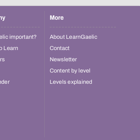
hy
More
lic important?
About LearnGaelic
o Learn
Contact
rs
Newsletter
Content by level
nder
Levels explained