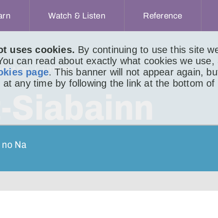
arn
Watch & Listen
Reference
ot uses cookies.
By continuing to use this site 
 You can read about exactly what cookies we use,
ACHAIDH
LITIR 693
okies page
. This banner will not appear again, b
 at any time by following the link at the bottom of
t-Siabainn
s no Na