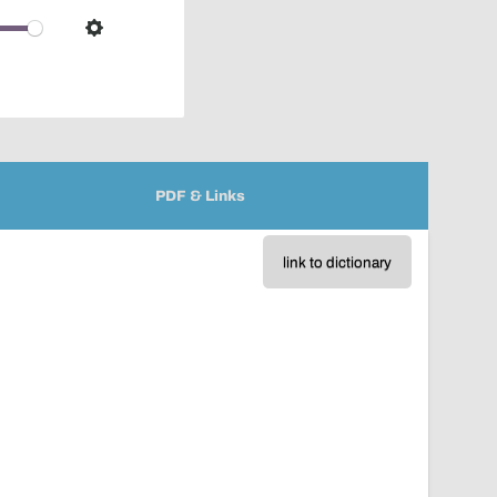
over
audio
Settings
player
PDF & Links
link to dictionary