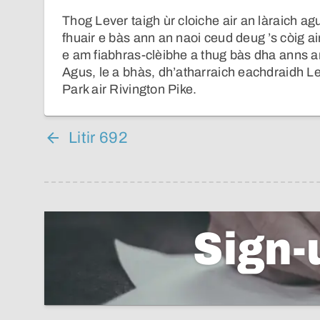
Thog Lever taigh ùr cloiche air an làraich a
fhuair e bàs ann an naoi ceud deug ’s còig a
e am fiabhras-clèibhe a thug bàs dha anns a
Agus, le a bhàs, dh’atharraich eachdraidh L
Park air Rivington Pike.
Litir 692
Sign-