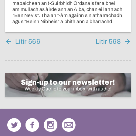
mapaichean an t-Suirbhidh Òrdanais far a bheil
am mullach as àirde ann an Alba, chan eil ann ach
“Ben Nevis”. Tha an t-àm againn sin atharrachadh,
agus “Beinn Nibheis” a bhith ann a bharrachd.
Litir 566
Litir 568
Sign-up to our newsletter!
Weekly Gaelic to your inbox, with audio!