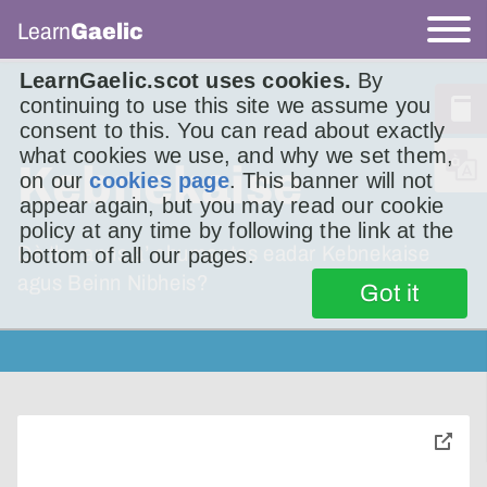
Learn
Gaelic
LearnGaelic.scot uses cookies.
By
continuing to use this site we assume you
consent to this. You can read about exactly
what cookies we use, and why we set them,
Kebnekaise
on our
cookies page
. This banner will not
appear again, but you may read our cookie
policy at any time by following the link at the
Dè tha anns a’ chumantas eadar Kebnekaise
bottom of all our pages.
agus Beinn Nibheis?
Got it
toggle
pop-
over