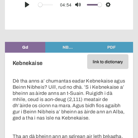
audio
04:54
Play
Mute
Settings
player
Gd
NB…
PDF
link to dictionary
Kebnekaise
Dè tha anns a’ chumantas eadar Kebnekaise agus
Beinn Nibheis? Uill, rud no dhà. ’S i Kebnekaise a’
bheinn as àirde anns an t-Suain. Ruigidh i dà
mhìle, ceud is aon-deug (2,111) meatair de
dh’àirde os cionn na mara. Agus bidh fios agaibh
gur i Beinn Nibheis a’ bheinn as àirde ann an Alba,
ged a tha i nas ìsle na Kebnekaise.
Tha an dà bheinn ann an sgìrean air leth brèagha,