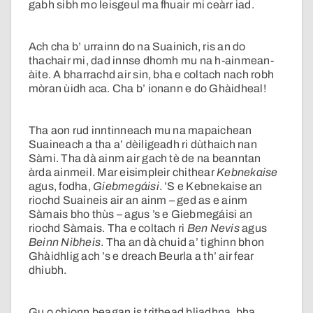
gabh sibh mo leisgeul ma fhuair mi ceàrr iad.
Ach cha b’ urrainn do na Suainich, ris an do
thachair mi, dad innse dhomh mu na h-ainmean-
àite. A bharrachd air sin, bha e coltach nach robh
mòran ùidh aca. Cha b’ ionann e do Ghàidheal!
Tha aon rud inntinneach mu na mapaichean
Suaineach a tha a’ dèiligeadh ri dùthaich nan
Sàmi. Tha dà ainm air gach tè de na beanntan
àrda ainmeil. Mar eisimpleir chithear
Kebnekaise
agus, fodha,
Giebmegáisi
. ’S e Kebnekaise an
riochd Suaineis air an ainm – ged as e ainm
Sàmais bho thùs – agus ’s e Giebmegáisi an
riochd Sàmais. Tha e coltach ri
Ben Nevis
agus
Beinn Nibheis
. Tha an dà chuid a’ tighinn bhon
Ghàidhlig ach ’s e dreach Beurla a th’ air fear
dhiubh.
Gu o chionn beagan is trithead bliadhna, bha