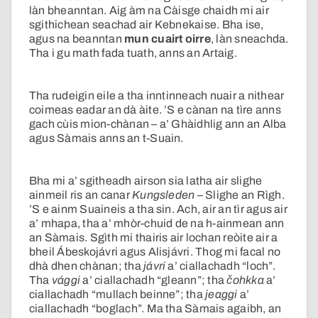
làn bheanntan. Aig àm na Càisge chaidh mi air
sgithichean seachad air Kebnekaise. Bha ise,
agus na beanntan
mun cuairt oirre
, làn sneachda.
Tha i gu math fada tuath, anns an Artaig.
Tha rudeigin eile a tha inntinneach nuair a nithear
coimeas eadar an dà àite. ’S e cànan na tìre anns
gach cùis mion-chànan – a’ Ghàidhlig ann an Alba
agus Sàmais anns an t-Suain.
Bha mi a’ sgitheadh airson sia latha air slighe
ainmeil ris an canar
Kungsleden
– Slighe an Rìgh.
’S e ainm Suaineis a tha sin. Ach, air an tìr agus air
a’ mhapa, tha a’ mhòr-chuid de na h-ainmean ann
an Sàmais. Sgìth mi thairis air lochan reòite air a
bheil Ábeskojávri agus Alisjávri. Thog mi facal no
dhà dhen chànan; tha
jávri
a’ ciallachadh “loch”.
Tha
vággi
a’ ciallachadh “gleann”; tha
čohkka
a’
ciallachadh “mullach beinne”; tha
jeaggi
a’
ciallachadh “boglach”. Ma tha Sàmais agaibh, an