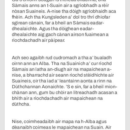
Sàmais anns an t-Suain air a sgrìobhadh a rèir
nòsan Suaineis. A-nise tha dòigh sgrìobhaidh aca
fhèin. Ach tha Kungsleden a’ dol tro thrì dhiofar
sgìrean cànain, far a bheil an Sàmais eadar-
dhealaichte. Agus tha dòighean eadar-
dhealaichte aig gach cànan airson fuaimean a
riochdachadh air pàipear.
Ach seo agaibh rud cudromach a tha a’ bualadh
oirnn ann an Alba. Tha na Suainich a’ cur riochd
Sàmais an latha an-diugh air na mapaichean a-
nise, a bharrachd air seann riochd stèidhichte air
Suaineis, oir tha iad a’ leantainn aonta a rinn na
Dùthchannan Aonaichte. ’S e sin, far a bheil mion-
chànan ann, gum bu chòir an litreachadh acasan a
bhith air a riochdachadh air mapaichean na
dùthcha.
Nise, coimheadaibh air mapa na h-Alba agus
dèanaibh coimeas le mapaichean na Suain. Air