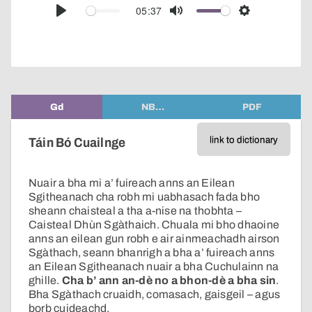
audio
05:37
Play
Mute
Settings
player
Gd
NB…
PDF
link to dictionary
Táin Bó Cuailnge
Nuair a bha mi a’ fuireach anns an Eilean
Sgitheanach cha robh mi uabhasach fada bho
sheann chaisteal a tha a-nise na thobhta –
Caisteal Dhùn Sgàthaich. Chuala mi bho dhaoine
anns an eilean gun robh e air ainmeachadh airson
Sgàthach, seann bhanrigh a bha a’ fuireach anns
an Eilean Sgitheanach nuair a bha Cuchulainn na
ghille.
Cha b’ ann an-dè no a bhon-dè a bha sin
.
Bha Sgàthach cruaidh, comasach, gaisgeil – agus
borb cuideachd.