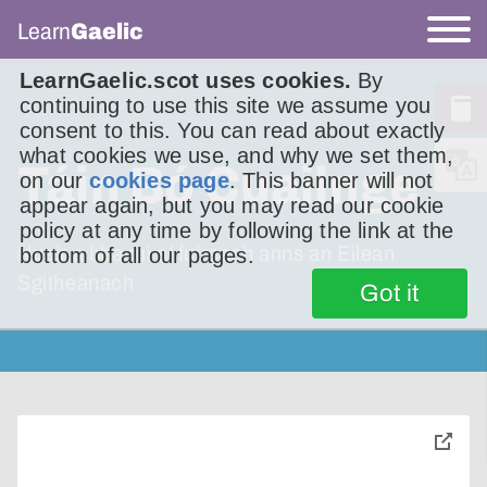
Learn
Gaelic
LearnGaelic.scot uses cookies.
By
continuing to use this site we assume you
consent to this. You can read about exactly
what cookies we use, and why we set them,
Táin Bó Cuailnge
on our
cookies page
. This banner will not
appear again, but you may read our cookie
policy at any time by following the link at the
Nuair a bha mi a’ fuireach anns an Eilean
bottom of all our pages.
Sgitheanach
Got it
toggle
pop-
over