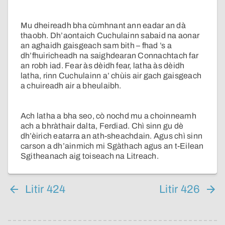
Mu dheireadh bha cùmhnant ann eadar an dà
thaobh. Dh’aontaich Cuchulainn sabaid na aonar
an aghaidh gaisgeach sam bith – fhad ’s a
dh’fhuiricheadh na saighdearan Connachtach far
an robh iad. Fear às dèidh fear, latha às dèidh
latha, rinn Cuchulainn a’ chùis air gach gaisgeach
a chuireadh air a bheulaibh.
Ach latha a bha seo, cò nochd mu a choinneamh
ach a bhràthair dalta, Ferdiad. Chì sinn gu dè
dh’èirich eatarra an ath-sheachdain. Agus chì sinn
carson a dh’ainmich mi Sgàthach agus an t-Eilean
Sgitheanach aig toiseach na Litreach.
Litir 424
Litir 426