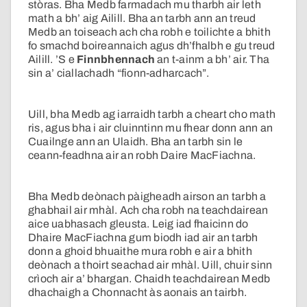
stòras. Bha Medb farmadach mu tharbh air leth
math a bh’ aig Ailill. Bha an tarbh ann an treud
Medb an toiseach ach cha robh e toilichte a bhith
fo smachd boireannaich agus dh’fhalbh e gu treud
Ailill. ’S e
Finnbhennach
an t-ainm a bh’ air. Tha
sin a’ ciallachadh “fionn-adharcach”.
Uill, bha Medb ag iarraidh tarbh a cheart cho math
ris, agus bha i air cluinntinn mu fhear donn ann an
Cuailnge ann an Ulaidh. Bha an tarbh sin le
ceann-feadhna air an robh Daire MacFiachna.
Bha Medb deònach pàigheadh airson an tarbh a
ghabhail air mhàl. Ach cha robh na teachdairean
aice uabhasach gleusta. Leig iad fhaicinn do
Dhaire MacFiachna gum biodh iad air an tarbh
donn a ghoid bhuaithe mura robh e air a bhith
deònach a thoirt seachad air mhàl. Uill, chuir sinn
crìoch air a’ bhargan. Chaidh teachdairean Medb
dhachaigh a Chonnacht às aonais an tairbh.