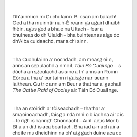
Dh’ainmich mi Cuchulainn. B’ esan am balach!
Ged a tha muinntir na h-Èireann ga agairt dhaibh
fhèin, agus ged a bha e na Ultach – fear a
bhuineas do dh’Ulaidh – bha buinteanas aige do
dh’Alba cuideachd, mar a chì sinn.
Tha Cuchulainn a’ nochdadh, am measg eile,
anns an sgeulachd ainmeil,
Táin Bó Cuailnge
– ’s
dòcha an sgeulachd as sine a th’ anns an Roinn
Eòrpa a tha a’ buntainn ri gaisge nan seann
làithean. Gu tric ann am Beurla thathar a’ gabhail
The Cattle Raid of Cooley
air. Táin Bó Cuailnge.
Tha an stòiridh a’ tòiseachadh – thathar a’
smaoineachadh, faisg air dà mhìle bliadhna air ais
– le rìgh is banrigh Chonnacht – Ailill agus Medb.
Bha an dithis aca beartach. Bha iad a-mach air a
chèile mu dheidhinn na bh’ aig gach duine aca de