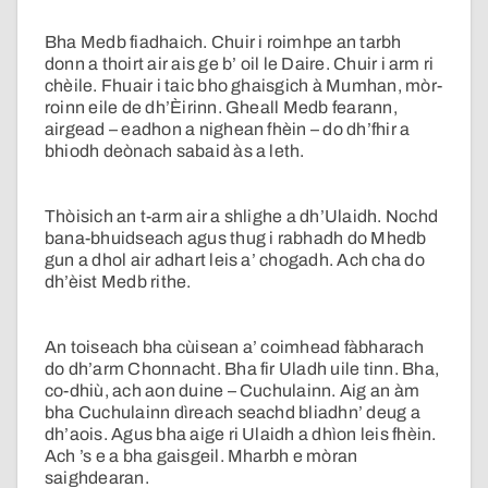
Bha Medb fiadhaich. Chuir i roimhpe an tarbh
donn a thoirt air ais ge b’ oil le Daire. Chuir i arm ri
chèile. Fhuair i taic bho ghaisgich à Mumhan, mòr-
roinn eile de dh’Èirinn. Gheall Medb fearann,
airgead – eadhon a nighean fhèin – do dh’fhir a
bhiodh deònach sabaid às a leth.
Thòisich an t-arm air a shlighe a dh’Ulaidh. Nochd
bana-bhuidseach agus thug i rabhadh do Mhedb
gun a dhol air adhart leis a’ chogadh. Ach cha do
dh’èist Medb rithe.
An toiseach bha cùisean a’ coimhead fàbharach
do dh’arm Chonnacht. Bha fir Uladh uile tinn. Bha,
co-dhiù, ach aon duine – Cuchulainn. Aig an àm
bha Cuchulainn dìreach seachd bliadhn’ deug a
dh’aois. Agus bha aige ri Ulaidh a dhìon leis fhèin.
Ach ’s e a bha gaisgeil. Mharbh e mòran
saighdearan.