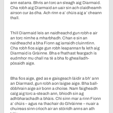
ann eatarra. Bhris an torc an sleagh aig Diarmaid.
Cha robh aig Diarmaid an uair sin ach claidheamh
airson cur às dha. Ach rinn e a’ chùis aig a’ cheann
thall.
Thill Diarmaid leis an naidheachd gun robh e air
an torc nimhe a mharbhadh. Chan e sin an
naidheachd a bha Fionn ag iarraidh cluinntinn.
Cha robh fios aige gun robh leapannan fa leth aig
Diarmaid is Gràinne. Bha e fhathast feargach is
eudmhor mu chall na tè a bha fo ghealladh-
pòsaidh aige.
Bha fios aige, ged as e gaisgeach làidir a bh’ ann
an Diarmaid, gun robh aon laigse aige. Bha ball-
dòbhrain aige air bonn a choise. Nam faigheadh
calg aig torc a-steach ann, bhiodh sin ag
adhbharachadh a bhàis. Chì sinn mar a rinn Fionn
a’ chùis – agus na thachair do Ghràinne – nuair a
chuireas sinn crìoch air an stòiridh anns an ath