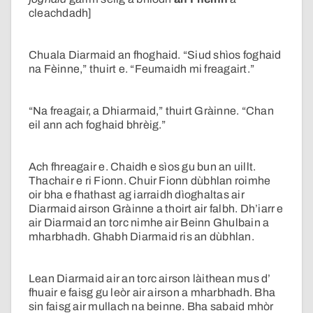
cleachdadh]
Chuala Diarmaid an fhoghaid. “Siud shìos foghaid
na Fèinne,” thuirt e. “Feumaidh mi freagairt.”
“Na freagair, a Dhiarmaid,” thuirt Gràinne. “Chan
eil ann ach foghaid bhrèig.”
Ach fhreagair e. Chaidh e sìos gu bun an uillt.
Thachair e ri Fionn. Chuir Fionn dùbhlan roimhe
oir bha e fhathast ag iarraidh dìoghaltas air
Diarmaid airson Gràinne a thoirt air falbh. Dh’iarr e
air Diarmaid an torc nimhe air Beinn Ghulbain a
mharbhadh. Ghabh Diarmaid ris an dùbhlan.
Lean Diarmaid air an torc airson làithean mus d’
fhuair e faisg gu leòr air airson a mharbhadh. Bha
sin faisg air mullach na beinne. Bha sabaid mhòr