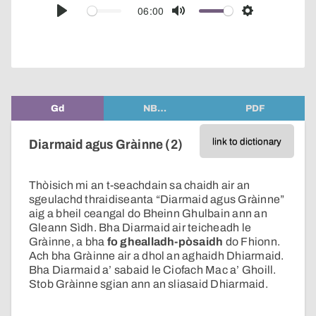
audio
06:00
Play
Mute
Settings
player
Gd
NB…
PDF
link to dictionary
Diarmaid agus Gràinne (2)
Thòisich mi an t-seachdain sa chaidh air an
sgeulachd thraidiseanta “Diarmaid agus Gràinne”
aig a bheil ceangal do Bheinn Ghulbain ann an
Gleann Sìdh. Bha Diarmaid air teicheadh le
Gràinne, a bha
fo ghealladh-pòsaidh
do Fhionn.
Ach bha Gràinne air a dhol an aghaidh Dhiarmaid.
Bha Diarmaid a’ sabaid le Ciofach Mac a’ Ghoill.
Stob Gràinne sgian ann an sliasaid Dhiarmaid.