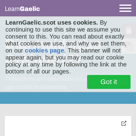
Learn
Gaelic
LearnGaelic.scot uses cookies.
By
continuing to use this site we assume you
consent to this. You can read about exactly
Diarmaid agus
what cookies we use, and why we set them,
on our
cookies page
. This banner will not
Gràinne (2)
appear again, but you may read our cookie
policy at any time by following the link at the
bottom of all our pages.
Thòisich mi an t-seachdain sa chaidh air an
Got it
sgeulachd thraidiseanta
toggle
pop-
over