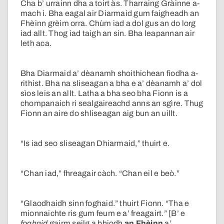
Cha b’ urrainn dha a toirt às. Tharraing Gràinne a-
mach i. Bha eagal air Diarmaid gum faigheadh an
Fhèinn grèim orra. Chùm iad a dol gus an do lorg
iad allt. Thog iad taigh an sin. Bha leapannan air
leth aca.
Bha Diarmaid a’ dèanamh shoithichean fiodha a-
rithist. Bha na sliseagan a bha e a’ dèanamh a’ dol
sìos leis an allt. Latha a bha seo bha Fionn is a
chompanaich ri sealgaireachd anns an sgìre. Thug
Fionn an aire do shliseagan aig bun an uillt.
“Is iad seo sliseagan Dhiarmaid,” thuirt e.
“Chan iad,” fhreagair càch. “Chan eil e beò.”
“Glaodhaidh sinn foghaid.” thuirt Fionn. “Tha e
mionnaichte ris gum feum e a’ freagairt.” [B’ e
foghaid
gairm seilg a bhiodh
an Fhèinn
a’