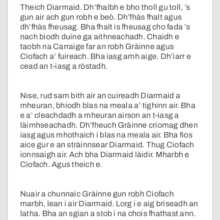
Theich Diarmaid. Dh’fhalbh e bho tholl gu toll, ’s
gun air ach gun robh e beò. Dh’fhàs fhalt agus
dh’fhàs fheusag. Bha fhalt is fheusag cho fada ’s
nach biodh duine ga aithneachadh. Chaidh e
taobh na Carraige far an robh Gràinne agus
Ciofach a’ fuireach. Bha iasg amh aige. Dh’iarr e
cead an t-iasg a ròstadh.
Nise, rud sam bith air an cuireadh Diarmaid a
mheuran, bhiodh blas na meala a’ tighinn air. Bha
e a’ cleachdadh a mheuran airson an t-iasg a
làimhseachadh. Dh’fheuch Gràinne criomag dhen
iasg agus mhothaich i blas na meala air. Bha fios
aice gur e an stràinnsear Diarmaid. Thug Ciofach
ionnsaigh air. Ach bha Diarmaid làidir. Mharbh e
Ciofach. Agus theich e.
Nuair a chunnaic Gràinne gun robh Ciofach
marbh, lean i air Diarmaid. Lorg i e aig briseadh an
latha. Bha an sgian a stob i na chois fhathast ann.