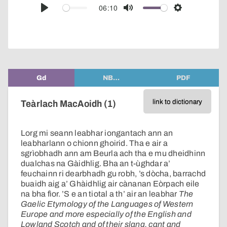
audio
06:10
Play
Mute
Settings
player
Gd
NB…
PDF
link to dictionary
Teàrlach MacAoidh (1)
Lorg mi seann leabhar iongantach ann an
leabharlann o chionn ghoirid. Tha e air a
sgrìobhadh ann am Beurla ach tha e mu dheidhinn
dualchas na Gàidhlig. Bha an t-ùghdar a’
feuchainn ri dearbhadh gu robh, ’s dòcha, barrachd
buaidh aig a’ Ghàidhlig air cànanan Eòrpach eile
na bha fìor. ’S e an tiotal a th’ air an leabhar
The
Gaelic Etymology of the Languages of Western
Europe and more especially of the English and
Lowland Scotch and of their slang, cant and