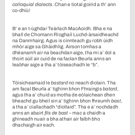
colloquial dialects.
Chan e tiotal goirid a th’ ann
co-dhiù!
B’ e an t-ùghdar Teàrlach MacAoidh. Bha e na
bhall de Chomann Rìoghail Luchd-àrsaidheachd
na Danmhairg. Agus is cinnteach gu robh ùidh
mhòr aige sa Ghàidhlig. Airson tomhas a
dhèanamh air na beachdan aige, tha mi a’ dol a
thoirt sùil air cuid de na faclan Beurla anns an
leabhar aige a tha a’ tòiseachadh le “b”.
Tòisicheamaid le
bastard
no neach dìolain. Tha
am facal Beurla a’ tighinn bhon Fhraingis
batard
,
agus tha a’ chuid as motha de eòlaichean dhen
bheachd gu bheil sin a’ tighinn bhon fhreumh
bast
,
a tha a’ ciallachadh “dìollaid”. Tha e a’ nochdadh
anns an abairt
fils de bast
– mac a chaidh a
ghineadh nuair a bha athair air falbh bho
dhachaigh air each.