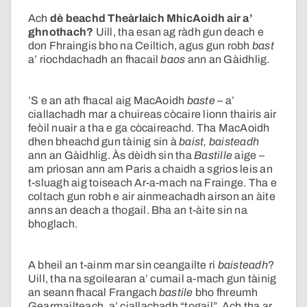
Ach
dè beachd Theàrlaich MhicAoidh air a’
ghnothach?
Uill, tha esan ag ràdh gun deach e
don Fhraingis bho na Ceiltich, agus gun robh
bast
a’ riochdachadh an fhacail
baos
ann an Gàidhlig.
’S e an ath fhacal aig MacAoidh
baste
– a’
ciallachadh mar a chuireas còcaire lionn thairis air
feòil nuair a tha e ga còcaireachd. Tha MacAoidh
dhen bheachd gun tàinig sin à
baist, baisteadh
ann an Gàidhlig. Às dèidh sin tha
Bastille
aige –
am prìosan ann am Paris a chaidh a sgrios leis an
t-sluagh aig toiseach Ar-a-mach na Frainge. Tha e
coltach gun robh e air ainmeachadh airson an àite
anns an deach a thogail. Bha an t-àite sin na
bhoglach.
A bheil an t-ainm mar sin ceangailte ri
baisteadh
?
Uill, tha na sgoilearan a’ cumail a-mach gun tàinig
an seann fhacal Frangach
bastile
bho fhreumh
Gearmailteach, a’ ciallachadh “togail”. Ach tha ar