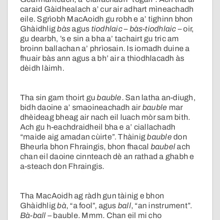
caraid Gàidhealach a’ cur air adhart mìneachadh
eile. Sgrìobh MacAoidh gu robh e a’ tighinn bhon
Ghàidhlig
bàs
agus
tiodhlaic
–
bàs-tiodhlaic
– oir,
gu dearbh, ’s e sin a bha a’ tachairt gu tric am
broinn ballachan a’ phrìosain. Is iomadh duine a
fhuair bàs ann agus a bh’ air a thiodhlacadh às
dèidh làimh.
Tha sin gam thoirt gu
bauble
. San latha an-diugh,
bidh daoine a’ smaoineachadh air
bauble
mar
dhèideag bheag air nach eil luach mòr sam bith.
Ach gu h-eachdraidheil bha e a’ ciallachadh
“maide aig amadan cùirte”. Thàinig
bauble
don
Bheurla bhon Fhraingis, bhon fhacal
baubel
ach
chan eil daoine cinnteach dè an rathad a ghabh e
a-steach don Fhraingis.
Tha MacAoidh ag ràdh gun tàinig e bhon
Ghàidhlig
bà
, “a fool”, agus
ball
, “an instrument”.
Bà-ball
– bauble. Mmm. Chan eil mi cho