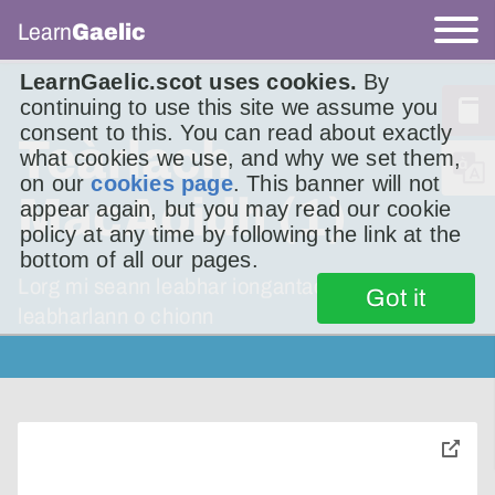
Learn
Gaelic
LearnGaelic.scot uses cookies.
By
continuing to use this site we assume you
consent to this. You can read about exactly
Teàrlach
what cookies we use, and why we set them,
on our
cookies page
. This banner will not
MacAoidh (1)
appear again, but you may read our cookie
policy at any time by following the link at the
bottom of all our pages.
Lorg mi seann leabhar iongantach ann an
Got it
leabharlann o chionn
toggle
pop-
over