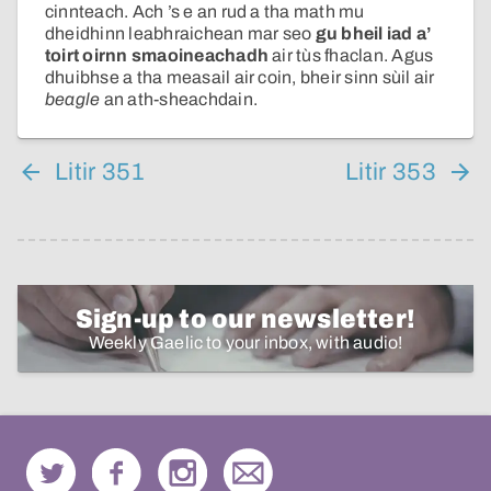
cinnteach. Ach ’s e an rud a tha math mu
dheidhinn leabhraichean mar seo
gu bheil iad a’
toirt oirnn smaoineachadh
air tùs fhaclan. Agus
dhuibhse a tha measail air coin, bheir sinn sùil air
beagle
an ath-sheachdain.
Litir 351
Litir 353
Sign-up to our newsletter!
Weekly Gaelic to your inbox, with audio!