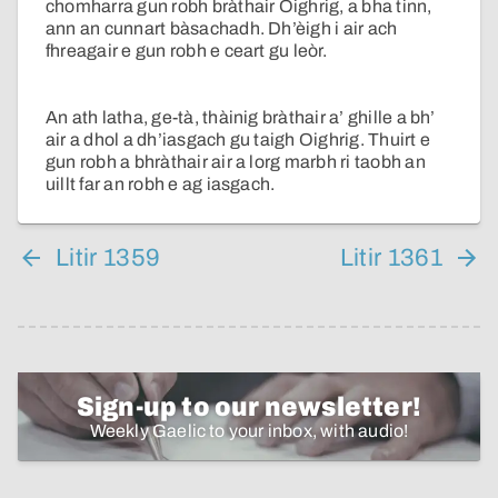
chomharra gun robh bràthair Oighrig, a bha tinn,
ann an cunnart bàsachadh. Dh’èigh i air ach
fhreagair e gun robh e ceart gu leòr.
An ath latha, ge-tà, thàinig bràthair a’ ghille a bh’
air a dhol a dh’iasgach gu taigh Oighrig. Thuirt e
gun robh a bhràthair air a lorg marbh ri taobh an
uillt far an robh e ag iasgach.
Litir 1359
Litir 1361
Sign-up to our newsletter!
Weekly Gaelic to your inbox, with audio!