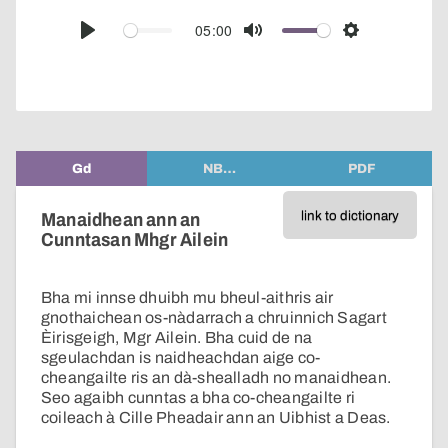
over
audio
05:00
Play
Mute
Settings
player
Gd
NB…
PDF
link to dictionary
Manaidhean ann an
Cunntasan Mhgr Ailein
Bha mi innse dhuibh mu bheul-aithris air
gnothaichean os-nàdarrach a chruinnich Sagart
Èirisgeigh, Mgr Ailein. Bha cuid de na
sgeulachdan is naidheachdan aige co-
cheangailte ris an dà-shealladh no manaidhean.
Seo agaibh cunntas a bha co-cheangailte ri
coileach à Cille Pheadair ann an Uibhist a Deas.