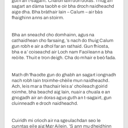
guth an t-sagairt. Chaidh Iain don doras. Thug an
sagart an dàrna taobh e oir bha droch naidheachd
aige dha. Bha bràthair Iain – Calum – air bàs
fhaighinn anns an stoirm.
Bha an sneachd cho domhainn, agus na
cathaidhean cho farsaing, ’s nach do thuig Calum
gun robh e air a dhol far an rathaid. Gun fhiosta,
bha e a’ coiseachd air Loch nam Faoileann a bha
reòite. Thuit e tron deigh. Cha do mhair e beò fada.
Math dh’fhaodte gun do ghabh an sagart iongnadh
nach robh Iain troimhe-chèile mun naidheachd.
Ach, leis mar a thachair leis a’ choileach goirid
roimhe, bha beachd aig Iain, nuair a chuala e an
gnogadh air an doras agus guth an t-sagairt, gun
cluinneadh e droch naidheachd.
Cuiridh mi crìoch air na sgeulachdan seo le
cunntas eile aig Mgr Ailein. ’S ann mu dheidhinn