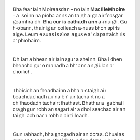
Bha fear Iain Moireasdan – no Iain
MacIlleMhoire
– a’ seinn na pìoba anns an taigh aige air feasgar
geamhraidh. Bha
cur is cathadh ann
a-muigh. Gu
h-obann, thàinig an coileach a-nuas bhon spiris
aige. Leum e suas is sìos, agus e a’ clapartaich ris
a’ phìobaire.
Dh’iarr a bhean air Iain sgur a sheinn. Bha i dhen
bheachd gur e manadh a bh’ ann an giùlan a’
choilich.
Thòisich an fheadhainn a bha a-staigh air
beachdachadh air na bh’ air tachairt no a
dh’fhaodadh tachairt fhathast. Bhathar a’ gabhail
dragh gun robh an sagart air a dhol seachad air an
taigh, ach nach robh e air tilleadh.
Gun rabhadh, bha gnogadh air an doras. Chualas