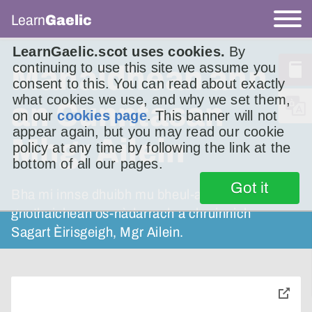
Learn
Gaelic
LearnGaelic.scot uses cookies.
By
continuing to use this site we assume you
Manaidhean ann
consent to this. You can read about exactly
what cookies we use, and why we set them,
an Cunntasan
on our
cookies page
. This banner will not
appear again, but you may read our cookie
Mhgr Ailein
policy at any time by following the link at the
bottom of all our pages.
Got it
Bha mi innse dhuibh mu bheul-aithris air
gnothaichean os-nàdarrach a chruinnich
Sagart Èirisgeigh, Mgr Ailein.
toggle
pop-