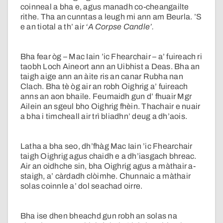
coinneal a bha e, agus manadh co-cheangailte
rithe. Tha an cunntas a leugh mi ann am Beurla. ’S
e an tiotal a th’ air
‘A Corpse Candle’.
Bha fear òg – Mac Iain ’ic Fhearchair – a’ fuireach ri
taobh Loch Aineort ann an Uibhist a Deas. Bha an
taigh aige ann an àite ris an canar Rubha nan
Clach. Bha tè òg air an robh Oighrig a’ fuireach
anns an aon bhaile. Feumaidh gun d’ fhuair Mgr
Ailein an sgeul bho Oighrig fhèin. Thachair e nuair
a bha i timcheall air trì bliadhn’ deug a dh’aois.
Latha a bha seo, dh’fhàg Mac Iain ’ic Fhearchair
taigh Oighrig agus chaidh e a dh’iasgach bhreac.
Air an oidhche sin, bha Oighrig agus a màthair a-
staigh, a’ càrdadh clòimhe. Chunnaic a màthair
solas coinnle a’ dol seachad oirre.
Bha ise dhen bheachd gun robh an solas na