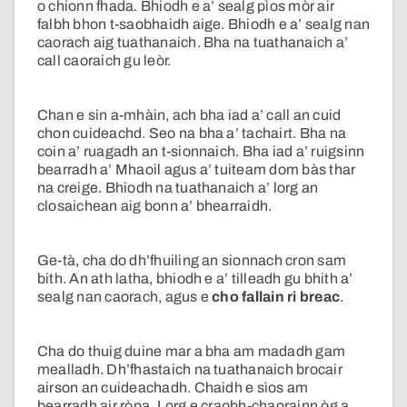
o chionn fhada. Bhiodh e a’ sealg pìos mòr air
falbh bhon t-saobhaidh aige. Bhiodh e a’ sealg nan
caorach aig tuathanaich. Bha na tuathanaich a’
call caoraich gu leòr.
Chan e sin a-mhàin, ach bha iad a’ call an cuid
chon cuideachd. Seo na bha a’ tachairt. Bha na
coin a’ ruagadh an t-sionnaich. Bha iad a’ ruigsinn
bearradh a’ Mhaoil agus a’ tuiteam dom bàs thar
na creige. Bhiodh na tuathanaich a’ lorg an
closaichean aig bonn a’ bhearraidh.
Ge-tà, cha do dh’fhuiling an sionnach cron sam
bith. An ath latha, bhiodh e a’ tilleadh gu bhith a’
sealg nan caorach, agus e
cho fallain ri breac
.
Cha do thuig duine mar a bha am madadh gam
mealladh. Dh’fhastaich na tuathanaich brocair
airson an cuideachadh. Chaidh e sìos am
bearradh air ròpa. Lorg e craobh-chaorainn òg a