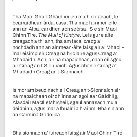
Tha Maol Ghall-Ghàidheil gu math creagach, le
bearraidhean àrda, casa. Tha maol ainmeil eile
ann an Alba, car dhen aon seòrsa. ’S e sin Maol
Chinn Tìre,
The Mull of Kintyre
. Leis gur e àite
creagach a th’ ann, tha am facal
creag
a’
nochdadh ann an ainmean-àite faisg air a’ Mhaol –
mar eisimpleir Creag na h-Iolaire agus Creag a’
Mhadaidh. Ach, air na mapaichean, chan eil sgeul
air Creag an t-Sionnaich. Agus chan e Creag a’
Mhadaidh Creag an t-Sionnaich.
Is mòr am beud nach eil Creag an t-Sionnaich air
na mapaichean oir dh’inns an sgoilear Gàidhlig,
Alasdair MacIlleMhìcheil, sgeul annasach mu a
deidhinn, agus mar a fhuair i a h-ainm. Bha sin ann
an Carmina Gadelica.
Bha sionnach a’ fuireach faisg air Maol Chinn Tìre