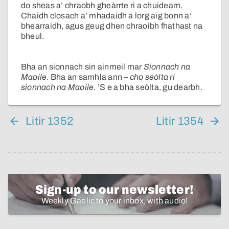
do sheas a’ chraobh gheàrrte ri a chuideam.
Chaidh closach a’ mhadaidh a lorg aig bonn a’
bhearraidh, agus geug dhen chraoibh fhathast na
bheul.
Bha an sionnach sin ainmeil mar
Sionnach na
Maoile
. Bha an samhla ann –
cho seòlta ri
sionnach na Maoile
. ’S e a bha seòlta, gu dearbh.
Litir 1352
Litir 1354
Sign-up to our newsletter!
Weekly Gaelic to your inbox, with audio!