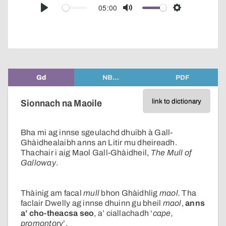
audio
05:00
Play
Mute
Settings
player
Gd
NB…
PDF
link to dictionary
Sionnach na Maoile
Bha mi ag innse sgeulachd dhuibh à Gall-
Ghàidhealaibh anns an Litir mu dheireadh.
Thachair i aig Maol Gall-Ghàidheil,
The Mull of
Galloway
.
Thàinig am facal
mull
bhon Ghàidhlig
maol.
Tha
faclair Dwelly ag innse dhuinn gu bheil
maol
,
anns
a’ cho-theacsa seo
, a’ ciallachadh ‘
cape,
promontory
’.