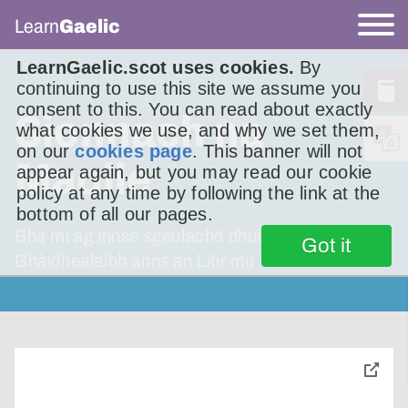
Learn
Gaelic
LearnGaelic.scot uses cookies.
By
continuing to use this site we assume you
consent to this. You can read about exactly
Sionnach na
what cookies we use, and why we set them,
on our
cookies page
. This banner will not
Maoile
appear again, but you may read our cookie
policy at any time by following the link at the
bottom of all our pages.
Bha mi ag innse sgeulachd dhuibh à Gall-
Got it
Ghàidhealaibh anns an Litir mu dheireadh.
toggle
pop-
over