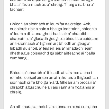
bha a’ fàs a-mach às a’ chreig. Thuig e na bha a’
tachairt.
Bhiodh an sionnach a’ leum far na creige. Ach,
eucoltach ris na coin a bha ga leantainn, bhiodh e
a’ leum a dh’aona-ghnothach air a’ chraoibh-
chaorainn, a’ glacadh geug le a bheul. Le cuideam
an t-sionnaich a’ tighinn air, bhiodh an geug a’
lùbadh gu snog, a’ leigeil leis a’ mhadadh leum
dheth agus coiseachd gu sàbhailteachd air palla
cumhang.
Bhiodh a’ chraobh a’ tilleadh air ais mar a bha i
roimhe, deiseil airson an ath thurais a thigeadh an
sionnach oirre bho gu h-àrd. Gheàrr am brocair a’
chraobh agus chuir e air ais i ann am fròg anns a’
chreig.
An ath thuras a theich an sionnach ro na coin, cha