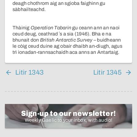
deagh chothrom aig an sgioba faighinn gu
sàbhailteachd.
Thàinig
Operation Tabarin
gu ceann ann an naoi
ceud deug, ceathrad ʼs a sia (1946). Bha e na
bhunait don
British Antarctic Survey
– buidheann
le còig ceud duine ag obair dhaibh an-diugh, agus
trì ionadan-rannsachaidh aca anns an Antartaig.
Litir 1343
Litir 1345
Sign-up to our newsletter!
Weekly Gaelic to your inbox, with audio!