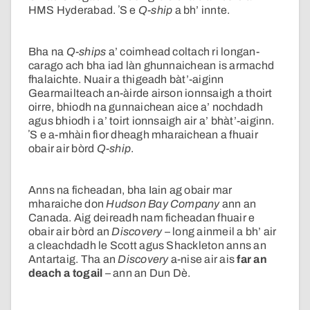
HMS Hyderabad. ʼS e
Q-ship
a bh’ innte.
Bha na
Q-ships
a’ coimhead coltach ri longan-
carago ach bha iad làn ghunnaichean is armachd
fhalaichte. Nuair a thigeadh bàt’-aiginn
Gearmailteach an-àirde airson ionnsaigh a thoirt
oirre, bhiodh na gunnaichean aice a’ nochdadh
agus bhiodh i a’ toirt ionnsaigh air a’ bhàt’-aiginn.
ʼS e a-mhàin fìor dheagh mharaichean a fhuair
obair air bòrd
Q-ship
.
Anns na ficheadan, bha Iain ag obair mar
mharaiche don
Hudson Bay Company
ann an
Canada. Aig deireadh nam ficheadan fhuair e
obair air bòrd an
Discovery
– long ainmeil a bh’ air
a cleachdadh le Scott agus Shackleton anns an
Antartaig. Tha an
Discovery
a-nise air ais
far an
deach a togail
– ann an Dun Dè.