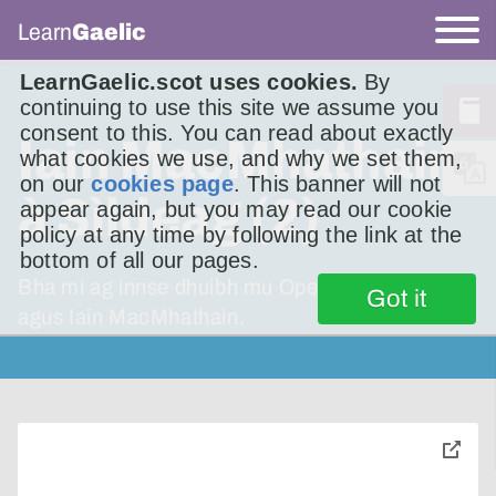
Learn
Gaelic
LearnGaelic.scot uses cookies.
By
continuing to use this site we assume you
consent to this. You can read about exactly
Iain MacMhathain
what cookies we use, and why we set them,
on our
cookies page
. This banner will not
à Sìldeag (2)
appear again, but you may read our cookie
policy at any time by following the link at the
bottom of all our pages.
Bha mi ag innse dhuibh mu Operation Tabarin
Got it
agus Iain MacMhathain.
toggle
pop-
over