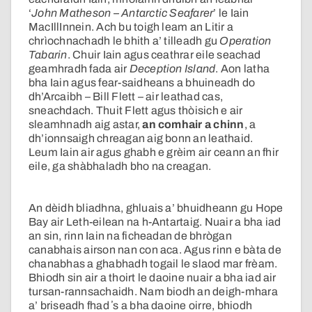
‘
John Matheson – Antarctic Seafarer
’ le Iain
MacIllInnein. Ach bu toigh leam an Litir a
chrìochnachadh le bhith a’ tilleadh gu
Operation
Tabarin
. Chuir Iain agus ceathrar eile seachad
geamhradh fada air
Deception Island
. Aon latha
bha Iain agus fear-saidheans a bhuineadh do
dh’Arcaibh – Bill Flett – air leathad cas,
sneachdach. Thuit Flett agus thòisich e air
sleamhnadh aig astar,
an comhair a chinn
, a
dh’ionnsaigh chreagan aig bonn an leathaid.
Leum Iain air agus ghabh e grèim air ceann an fhir
eile, ga shàbhaladh bho na creagan.
An dèidh bliadhna, ghluais a’ bhuidheann gu Hope
Bay air Leth-eilean na h-Antartaig. Nuair a bha iad
an sin, rinn Iain na ficheadan de bhrògan
canabhais airson nan con aca. Agus rinn e bàta de
chanabhas a ghabhadh togail le slaod mar frèam.
Bhiodh sin air a thoirt le daoine nuair a bha iad air
tursan-rannsachaidh. Nam biodh an deigh-mhara
a’ briseadh fhad ʼs a bha daoine oirre, bhiodh