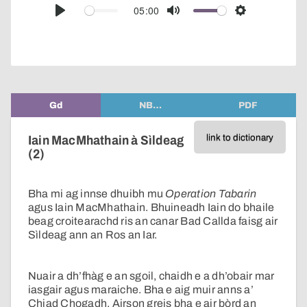
audio
05:00
Play
Mute
Settings
player
Gd
NB…
PDF
link to dictionary
Iain MacMhathain à Sìldeag
(2)
Bha mi ag innse dhuibh mu
Operation Tabarin
agus Iain MacMhathain. Bhuineadh Iain do bhaile
beag croitearachd ris an canar Bad Callda faisg air
Sìldeag ann an Ros an Iar.
Nuair a dh’fhàg e an sgoil, chaidh e a dh’obair mar
iasgair agus maraiche. Bha e aig muir anns a’
Chiad Chogadh. Airson greis bha e air bòrd an