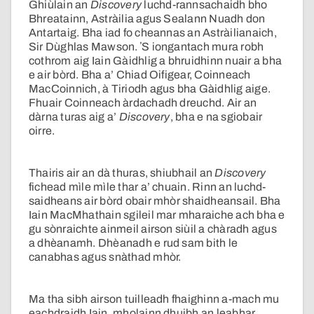
Ghiùlain an
Discovery
luchd-rannsachaidh bho
Bhreatainn, Astràilia agus Sealann Nuadh don
Antartaig. Bha iad fo cheannas an Astràilianaich,
Sir Dùghlas Mawson. ʼS iongantach mura robh
cothrom aig Iain Gàidhlig a bhruidhinn nuair a bha
e air bòrd. Bha a’ Chiad Oifigear, Coinneach
MacCoinnich, à Tiriodh agus bha Gàidhlig aige.
Fhuair Coinneach àrdachadh dreuchd. Air an
dàrna turas aig a’
Discovery
, bha e na sgiobair
oirre.
Thairis air an dà thuras, shiubhail an
Discovery
fichead mìle mìle thar a’ chuain. Rinn an luchd-
saidheans air bòrd obair mhòr shaidheansail. Bha
Iain MacMhathain sgileil mar mharaiche ach bha e
gu sònraichte ainmeil airson siùil a chàradh agus
a dhèanamh. Dhèanadh e rud sam bith le
canabhas agus snàthad mhòr.
Ma tha sibh airson tuilleadh fhaighinn a-mach mu
eachdraidh Iain, mholainn dhuibh an leabhar