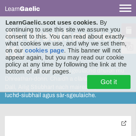
Learn
Gaelic
LearnGaelic.scot uses cookies.
By
continuing to use this site we assume you
An Dreathan-donn
consent to this. You can read about exactly
what cookies we use, and why we set them,
(1)
on our
cookies page
. This banner will not
appear again, but you may read our cookie
policy at any time by following the link at the
Tha mi a’ dol a dh’aithris sgeulachd dhuibh mu
bottom of all our pages.
Dhreathan-donn. Chaidh a clàradh aig Ailidh
Got it
Dall, Ailig Stiùbhart nach maireann, fear dhen
luchd-siubhail agus sàr-sgeulaiche.
toggle
pop-
over