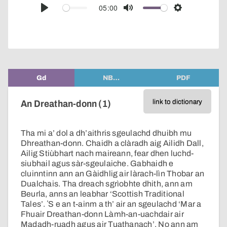
audio
05:00
Play
Mute
Settings
player
Gd
NB…
PDF
link to dictionary
An Dreathan-donn (1)
Tha mi a’ dol a dh’aithris sgeulachd dhuibh mu
Dhreathan-donn. Chaidh a clàradh aig Ailidh Dall,
Ailig Stiùbhart nach maireann, fear dhen luchd-
siubhail agus sàr-sgeulaiche. Gabhaidh e
cluinntinn ann an Gàidhlig air làrach-lìn Thobar an
Dualchais. Tha dreach sgrìobhte dhith, ann am
Beurla, anns an leabhar ‘Scottish Traditional
Tales’. ʼS e an t-ainm a th’ air an sgeulachd ‘Mar a
Fhuair Dreathan-donn Làmh-an-uachdair air
Madadh-ruadh agus air Tuathanach’. No ann am