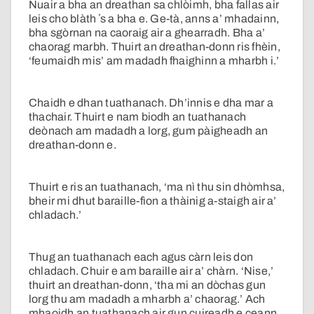
Nuair a bha an dreathan sa chlòimh, bha fallas air
leis cho blàth ʼs a bha e. Ge-tà, anns a’ mhadainn,
bha sgòrnan na caoraig air a ghearradh. Bha a’
chaorag marbh. Thuirt an dreathan-donn ris fhèin,
‘feumaidh mis’ am madadh fhaighinn a mharbh i.’
Chaidh e dhan tuathanach. Dh’innis e dha mar a
thachair. Thuirt e nam biodh an tuathanach
deònach am madadh a lorg, gum pàigheadh an
dreathan-donn e.
Thuirt e ris an tuathanach, ‘ma nì thu sin dhòmhsa,
bheir mi dhut baraille-fìon a thàinig a-staigh air a’
chladach.’
Thug an tuathanach each agus càrn leis don
chladach. Chuir e am baraille air a’ chàrn. ‘Nise,’
thuirt an dreathan-donn, ‘tha mi an dòchas gun
lorg thu am madadh a mharbh a’ chaorag.’ Ach
mhaoidh an tuathanach air gun cuireadh e ceann