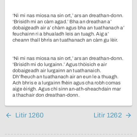
‘Nì mi nas miosa na sin ort,’ ars an dreathan-donn.
‘Brisidh mi an càrn agad.’ Bha an dreathan a’
dobaigeadh air a’ chàrn agus bha an tuathanach a’
feuchainn ri a bhualadh leis an tuagh. Aig a’
cheann thall bhris an tuathanach an càrn gu lèir.
‘Nì mi nas miosa na sin ort,’ ars an dreathan-donn.
‘Brisidh mi do lurgainn.’ Agus thòisich e air
dobaigeadh air lurgainn an tuathanaich.
Dh’fheuch an tuathanach air an eun le a thuagh.
Ach bhris e a lurgainn fhèin agus cha robh comas
aige èirigh. Agus chì sinn an-ath-sheachdain mar
a thachair don dreathan-donn.
Litir 1260
Litir 1262