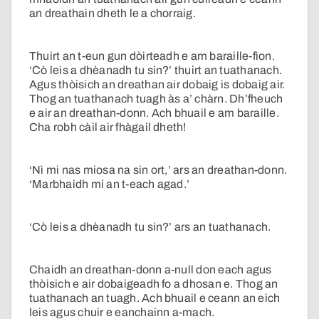
an dreathain dheth le a chorraig.
Thuirt an t-eun gun dòirteadh e am baraille-fìon.
‘Cò leis a dhèanadh tu sin?’ thuirt an tuathanach.
Agus thòisich an dreathan air dobaig is dobaig air.
Thog an tuathanach tuagh às a’ chàrn. Dh’fheuch
e air an dreathan-donn. Ach bhuail e am baraille.
Cha robh càil air fhàgail dheth!
‘Nì mi nas miosa na sin ort,’ ars an dreathan-donn.
‘Marbhaidh mi an t-each agad.’
‘Cò leis a dhèanadh tu sin?’ ars an tuathanach.
Chaidh an dreathan-donn a-null don each agus
thòisich e air dobaigeadh fo a dhosan e. Thog an
tuathanach an tuagh. Ach bhuail e ceann an eich
leis agus chuir e eanchainn a-mach.