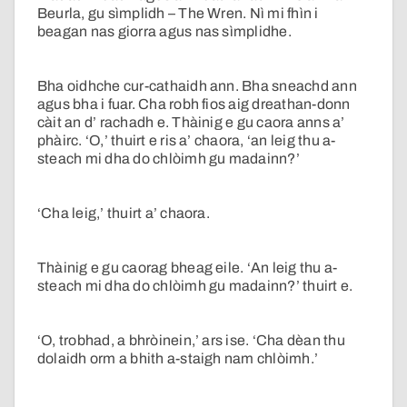
Beurla, gu sìmplidh – The Wren. Nì mi fhìn i
beagan nas giorra agus nas sìmplidhe.
Bha oidhche cur-cathaidh ann. Bha sneachd ann
agus bha i fuar. Cha robh fios aig dreathan-donn
càit an d’ rachadh e. Thàinig e gu caora anns a’
phàirc. ‘O,’ thuirt e ris a’ chaora, ‘an leig thu a-
steach mi dha do chlòimh gu madainn?’
‘Cha leig,’ thuirt a’ chaora.
Thàinig e gu caorag bheag eile. ‘An leig thu a-
steach mi dha do chlòimh gu madainn?’ thuirt e.
‘O, trobhad, a bhròinein,’ ars ise. ‘Cha dèan thu
dolaidh orm a bhith a-staigh nam chlòimh.’