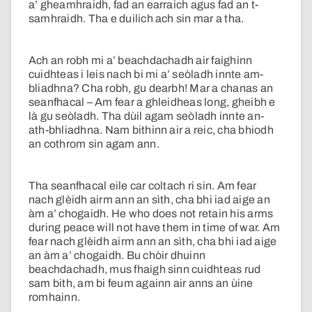
a’ gheamhraidh, fad an earraich agus fad an t-
samhraidh. Tha e duilich ach sin mar a tha.
Ach an robh mi a’ beachdachadh air faighinn
cuidhteas i leis nach bi mi a’ seòladh innte am-
bliadhna? Cha robh, gu dearbh! Mar a chanas an
seanfhacal – Am fear a ghleidheas long, gheibh e
là gu seòladh. Tha dùil agam seòladh innte an-
ath-bhliadhna. Nam bithinn air a reic, cha bhiodh
an cothrom sin agam ann.
Tha seanfhacal eile car coltach ri sin. Am fear
nach glèidh airm ann an sìth, cha bhi iad aige an
àm a’ chogaidh. He who does not retain his arms
during peace will not have them in time of war. Am
fear nach glèidh airm ann an sìth, cha bhi iad aige
an àm a’ chogaidh. Bu chòir dhuinn
beachdachadh, mus fhaigh sinn cuidhteas rud
sam bith, am bi feum againn air anns an ùine
romhainn.