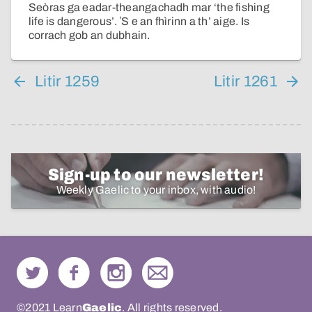
Seòras ga eadar-theangachadh mar ‘the fishing
life is dangerous’. ʼS e an fhìrinn a th’ aige. Is
corrach gob an dubhain.
Litir 1259
Litir 1261
Sign-up to our newsletter!
Weekly Gaelic to your inbox, with audio!
©2021 Learn
Gaelic
. All rights reserved.