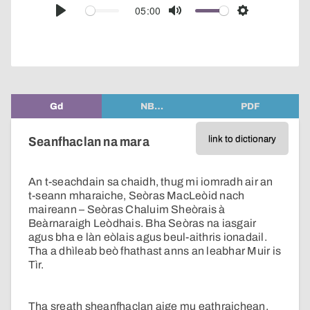
audio
05:00
Play
Mute
Settings
player
Gd
NB…
PDF
link to dictionary
Seanfhaclan na mara
An t-seachdain sa chaidh, thug mi iomradh air an
t-seann mharaiche, Seòras MacLeòid nach
maireann – Seòras Chaluim Sheòrais à
Beàrnaraigh Leòdhais. Bha Seòras na iasgair
agus bha e làn eòlais agus beul-aithris ionadail.
Tha a dhìleab beò fhathast anns an leabhar Muir is
Tìr.
Tha sreath sheanfhaclan aige mu eathraichean,