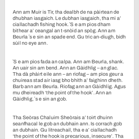
Ann am Muir is Tìr, tha dealbh de na pàirtean de
dhubhan iasgaich. Le dubhan iasgaich, tha mi a’
ciallachadh fishing hook. ʼS e am pìos dham
bithear a’ ceangal an t-snòid an spòg. Ann am
Beurla ʼs e sin an spade end. Gu tric an-diugh, bidh
sùil no eye ann.
ʼS e am pìos fada an calpa. Ann am Beurla, shank.
An uair sin am bend. Ann an Gàidhlig – an glac.
Tha dà phàirt eile ann – an riofag – am pìos geur a
chuireas stad air iasg bho bhith a’ faighinn dheth.
Barb ann am Beurla. Riofag ann an Gàidhlig. Agus
mu dheireadh ‘the point of the hook’. Ann an
Gàidhlig, ʼs e sin an gob.
Tha Seòras Chaluim Sheòrais a’ toirt dhuinn
seanfhacal le gob an dubhain ann. Is corrach gob
an dubhain. Gu litreachail, tha e a’ ciallachadh
‘the point of the hook is precarious, insecure’. Tha