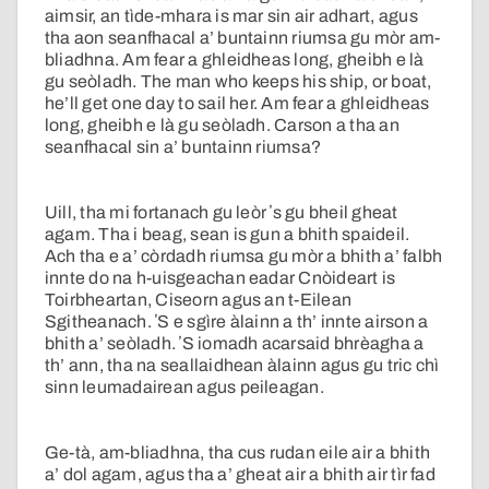
aimsir, an tìde-mhara is mar sin air adhart, agus
tha aon seanfhacal a’ buntainn riumsa gu mòr am-
bliadhna. Am fear a ghleidheas long, gheibh e là
gu seòladh. The man who keeps his ship, or boat,
he’ll get one day to sail her. Am fear a ghleidheas
long, gheibh e là gu seòladh. Carson a tha an
seanfhacal sin a’ buntainn riumsa?
Uill, tha mi fortanach gu leòr ʼs gu bheil gheat
agam. Tha i beag, sean is gun a bhith spaideil.
Ach tha e a’ còrdadh riumsa gu mòr a bhith a’ falbh
innte do na h-uisgeachan eadar Cnòideart is
Toirbheartan, Ciseorn agus an t-Eilean
Sgitheanach. ʼS e sgìre àlainn a th’ innte airson a
bhith a’ seòladh. ʼS iomadh acarsaid bhrèagha a
th’ ann, tha na seallaidhean àlainn agus gu tric chì
sinn leumadairean agus peileagan.
Ge-tà, am-bliadhna, tha cus rudan eile air a bhith
a’ dol agam, agus tha a’ gheat air a bhith air tìr fad