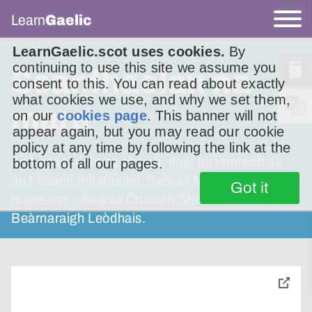
Learn
Gaelic
LearnGaelic.scot uses cookies.
By
continuing to use this site we assume you
Seanfhaclan na
consent to this. You can read about exactly
what cookies we use, and why we set them,
mara
on our
cookies page
. This banner will not
appear again, but you may read our cookie
policy at any time by following the link at the
An t-seachdain sa chaidh, thug mi iomradh air
bottom of all our pages.
an t-seann mharaiche, Seòras MacLeòid nach
Got it
maireann – Seòras Chaluim Sheòrais à
Beàrnaraigh Leòdhais.
toggle
pop-
over