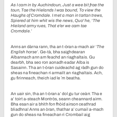
As I cam in by Auchindoun, Just a wee bit frae the
toun, Tae the Hielands I was bound, To view the
Haughs of Cromdale. I met a man in tartan trews,
Spiered at him whit wis the news, Quo' he, ‘The
Hieland army rues, That e'er we cam tae
Cromdale.’
Anns an dàrna rann, tha an t-òran a-mach air ‘
The
English horse’
. Ge-tà, bha saighdearan
Albannach ann am feachd an riaghaltais. Gu
dearbh, bha seo ron aonadh eadar Alba is
Sasainn. Tha an t-òran cuideachd ag ràdh gun do
sheas na fineachan ri armailt an riaghaltais. Ach,
gu fìrinneach, theich iad le ʼm beatha.
An uair sin, tha an t-òran a’ dol gu tur ceàrr. Tha e
a’ toirt a-steach Montròs, seann cheannard airm.
Bha esan air a bhith fon fhòid airson ceathrad
bliadhna! Anns an òran, thathar a’ cumail a-mach
gun do sheas na fineachan ri Crombail aig