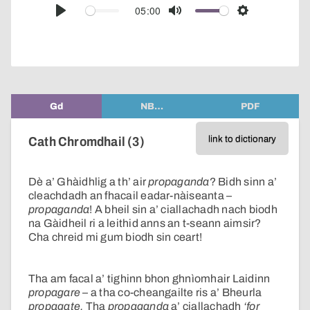
audio
05:00
Play
Mute
Settings
player
Gd
NB…
PDF
link to dictionary
Cath Chromdhail (3)
Dè a’ Ghàidhlig a th’ air
propaganda
? Bidh sinn a’
cleachdadh an fhacail eadar-nàiseanta –
propaganda
! A bheil sin a’ ciallachadh nach biodh
na Gàidheil ri a leithid anns an t-seann aimsir?
Cha chreid mi gum biodh sin ceart!
Tha am facal a’ tighinn bhon ghnìomhair Laidinn
propagare
– a tha co-cheangailte ris a’ Bheurla
propagate.
Tha
propaganda
a’ ciallachadh
‘for