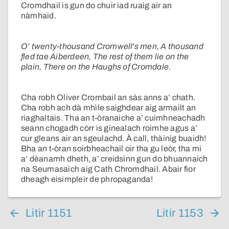
Cromdhail is gun do chuir iad ruaig air an
nàmhaid.
O’ twenty-thousand Cromwell's men, A thousand
fled tae Aiberdeen, The rest of them lie on the
plain, There on the Haughs of Cromdale.
Cha robh Oliver Crombail an sàs anns a’ chath.
Cha robh ach dà mhìle saighdear aig armailt an
riaghaltais. Tha an t-òranaiche a’ cuimhneachadh
seann chogadh còrr is ginealach roimhe agus a’
cur gleans air an sgeulachd. À call, thàinig buaidh!
Bha an t-òran soirbheachail oir tha gu leòr, tha mi
a’ dèanamh dheth, a’ creidsinn gun do bhuannaich
na Seumasaich aig Cath Chromdhail. Abair fìor
dheagh eisimpleir de phropaganda!
Litir 1151
Litir 1153