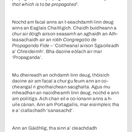
that which is to be propagated’.
Nochd am facal anns an t-seachdamh linn deug
anns an Eaglais Chaitligich. Chaidh buidheann a
chur air dòigh airson seasamh an aghaidh an Ath-
leasachaidh air an robh
Congregatio de
Propaganda Fide
– ‘Coitheanal airson Sgaoileadh
a’ Chreideimh’. Bha daoine eòlach air mar
‘Propaganda’.
Mu dheireadh an ochdamh linn deug, thòisich
daoine air am facal a chur gu feum ann an co-
cheangal ri gnothaichean saoghalta. Agus mu
mheadhan an naoidheamh linn deug, nochd e ann
am poilitigs. Ach chan eil e co-ionann anns a h-
uile cànan. Ann am Portagailis, mar eisimpleir, tha
e a’ ciallachadh ‘sanasachd’.
Ann an Gàidhlig, tha sinn a’ cleachdadh