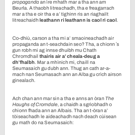
propaganda
an ìre mhath mar a tha ann am
Beurla. A thaobh litreachadh, tha e freagarrach
mar a tha e oir tha e a’ tighinn ris an riaghailt
litreachaidh
leathann ri leathann is caol ri caol
.
Co-dhiù, carson a tha mi a’ smaoineachadh air
propaganda an t-seachdain seo? Tha, a chionn ʼs
gun robh mi ag innse dhuibh mu Chath
Chromdhail
thairis air a’ cheala-deug a
dh’fhalbh
. Mar a mhìnich mi, chaill na
Seumasaich gu dubh ann. Thug an cath ar-a-
mach nan Seumasach ann an Alba gu crìch airson
ginealach.
Ach chan ann mar sin a tha e anns an òran
The
Haughs of Cromdale
, a chaidh a sgrìobhadh o
chionn fhada ann an Albais. Tha an t-òran a’
tòiseachadh le aideachadh nach deach cùisean
gu math do na Seumasaich: