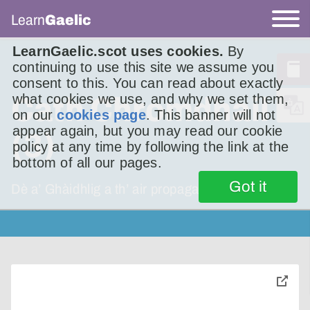
Learn
Gaelic
LearnGaelic.scot uses cookies.
By
continuing to use this site we assume you
consent to this. You can read about exactly
what cookies we use, and why we set them,
Cath Chromdhail
on our
cookies page
. This banner will not
appear again, but you may read our cookie
(3)
policy at any time by following the link at the
bottom of all our pages.
Got it
Dè a’ Ghàidhlig a th’ air propaganda?
toggle
pop-
over