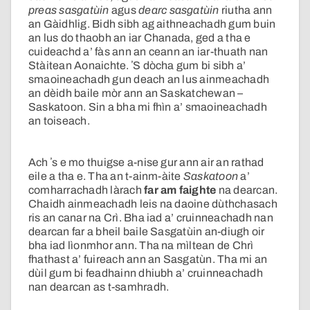
preas sasgatùin
agus
dearc sasgatùin
riutha ann
an Gàidhlig. Bidh sibh ag aithneachadh gum buin
an lus do thaobh an iar Chanada, ged a tha e
cuideachd a’ fàs ann an ceann an iar-thuath nan
Stàitean Aonaichte. ʼS dòcha gum bi sibh a’
smaoineachadh gun deach an lus ainmeachadh
an dèidh baile mòr ann an Saskatchewan –
Saskatoon. Sin a bha mi fhìn a’ smaoineachadh
an toiseach.
Ach ʼs e mo thuigse a-nise gur ann air an rathad
eile a tha e. Tha an t-ainm-àite
Saskatoon
a’
comharrachadh làrach
far am faighte
na dearcan.
Chaidh ainmeachadh leis na daoine dùthchasach
ris an canar na Crì. Bha iad a’ cruinneachadh nan
dearcan far a bheil baile Sasgatùin an-diugh oir
bha iad lìonmhor ann. Tha na mìltean de Chrì
fhathast a’ fuireach ann an Sasgatùn. Tha mi an
dùil gum bi feadhainn dhiubh a’ cruinneachadh
nan dearcan as t-samhradh.