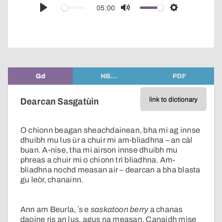
audio
05:00
Play
Mute
Settings
player
Gd
NB…
PDF
link to dictionary
Dearcan Sasgatùin
O chionn beagan sheachdainean, bha mi ag innse
dhuibh mu lus ùr a chuir mi am-bliadhna – an càl
buan. A-nise, tha mi airson innse dhuibh mu
phreas a chuir mi o chionn trì bliadhna. Am-
bliadhna nochd measan air – dearcan a bha blasta
gu leòr, chanainn.
Ann am Beurla, ʼs e
saskatoon berry
a chanas
daoine ris an lus, agus na measan. Canaidh mise