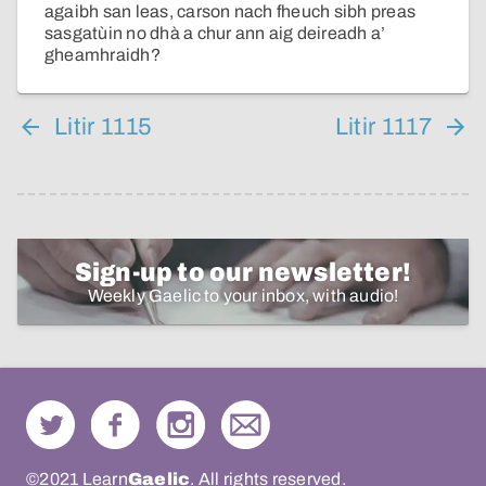
agaibh san leas, carson nach fheuch sibh preas
sasgatùin no dhà a chur ann aig deireadh a’
gheamhraidh?
Litir 1115
Litir 1117
Sign-up to our newsletter!
Weekly Gaelic to your inbox, with audio!
©2021 Learn
Gaelic
. All rights reserved.