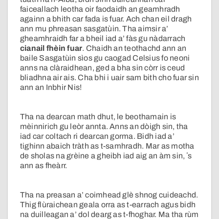
faiceallach leotha oir faodaidh an geamhradh
againn a bhith car fada is fuar. Ach chan eil dragh
ann mu phreasan sasgatùin. Tha aimsir a’
gheamhraidh far a bheil iad a’ fàs gu nàdarrach
cianail fhèin fuar
. Chaidh an teothachd ann an
baile Sasgatùin sìos gu caogad Celsius fo neoni
anns na clàraidhean, ged a bha sin còrr is ceud
bliadhna air ais. Cha bhi i uair sam bith cho fuar sin
ann an Inbhir Nis!
Tha na dearcan math dhut, le beothamain is
mèinnirich gu leòr annta. Anns an dòigh sin, tha
iad car coltach ri dearcan gorma. Bidh iad a’
tighinn abaich tràth as t-samhradh. Mar as motha
de sholas na grèine a gheibh iad aig an àm sin, ʼs
ann as fheàrr.
Tha na preasan a’ coimhead glè shnog cuideachd.
Thig flùraichean geala orra as t-earrach agus bidh
na duilleagan a’ dol dearg as t-fhoghar. Ma tha rùm