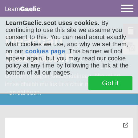
Learn
Gaelic
LearnGaelic.scot uses cookies.
By
continuing to use this site we assume you
Dearcan
consent to this. You can read about exactly
what cookies we use, and why we set them,
on our
cookies page
. This banner will not
Sasgatùin
appear again, but you may read our cookie
policy at any time by following the link at the
bottom of all our pages.
O chionn beagan sheachdainean, bha mi ag
Got it
innse dhuibh mu lus ùr a chuir mi am-bliadhna
– an càl buan.
toggle
pop-
over