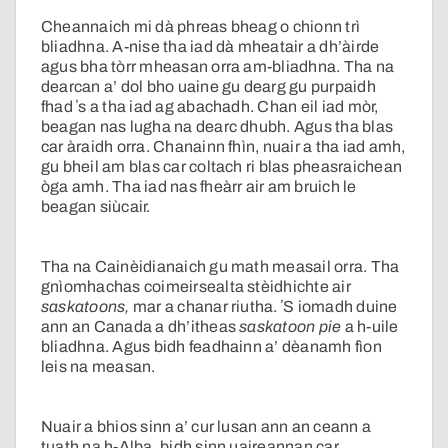
Cheannaich mi dà phreas bheag o chionn trì
bliadhna. A-nise tha iad dà mheatair a dh’àirde
agus bha tòrr mheasan orra am-bliadhna. Tha na
dearcan a’ dol bho uaine gu dearg gu purpaidh
fhad ʼs a tha iad ag abachadh. Chan eil iad mòr,
beagan nas lugha na dearc dhubh. Agus tha blas
car àraidh orra. Chanainn fhìn, nuair a tha iad amh,
gu bheil am blas car coltach ri blas pheasraichean
òga amh. Tha iad nas fheàrr air am bruich le
beagan siùcair.
Tha na Cainèidianaich gu math measail orra. Tha
gnìomhachas coimeirsealta stèidhichte air
saskatoons,
mar a chanar riutha. ʼS iomadh duine
ann an Canada a dh’itheas
saskatoon pie
a h-uile
bliadhna. Agus bidh feadhainn a’ dèanamh fìon
leis na measan.
Nuair a bhios sinn a’ cur lusan ann an ceann a
tuath na h-Alba, bidh sinn uaireannan car