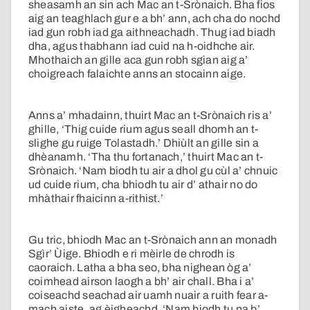
sheasamh an sin ach Mac an t-Srònaich. Bha fios
aig an teaghlach gur e a bh’ ann, ach cha do nochd
iad gun robh iad ga aithneachadh. Thug iad biadh
dha, agus thabhann iad cuid na h-oidhche air.
Mhothaich an gille aca gun robh sgian aig a’
choigreach falaichte anns an stocainn aige.
Anns a’ mhadainn, thuirt Mac an t-Srònaich ris a’
ghille, ‘Thig cuide rium agus seall dhomh an t-
slighe gu ruige Tolastadh.’ Dhiùlt an gille sin a
dhèanamh. ‘Tha thu fortanach,’ thuirt Mac an t-
Srònaich. ‘Nam biodh tu air a dhol gu cùl a’ chnuic
ud cuide rium, cha bhiodh tu air d’ athair no do
mhàthair fhaicinn a-rithist.’
Gu tric, bhiodh Mac an t-Srònaich ann an monadh
Sgìr’ Ùige. Bhiodh e ri mèirle de chrodh is
caoraich. Latha a bha seo, bha nighean òg a’
coimhead airson laogh a bh’ air chall. Bha i a’
coiseachd seachad air uamh nuair a ruith fear a-
mach aiste, ag èigheachd, ‘Nam biodh tu na b’