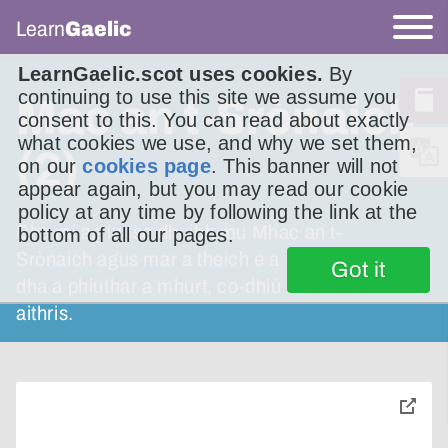
Learn
Gaelic
LearnGaelic.scot uses cookies.
By
continuing to use this site we assume you
Mac an t-Srònaich
consent to this. You can read about exactly
what cookies we use, and why we set them,
(2)
on our
cookies page
. This banner will not
appear again, but you may read our cookie
policy at any time by following the link at the
Bha mi ag innse dhuibh mu Mhac an t-
bottom of all our pages.
Srònaich agus mar a theich e a Leòdhas, air
Got it
dha a phiuthar a mhurt, co-dhiù a rèir beul-
aithris.
toggle
pop-
over