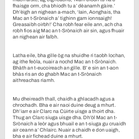
fhaisge orm, cha bhiodh tu a’ dèanamh gàire.’
Dh’èigh an nighean a-mach, ‘Iain, Aonghais, tha
Mac an t-Srònaich a’ tighinn gam ionnsaigh!
Greasaibh oirbh!’ Cha robh fear eile ann, ach cha
robh fios aig Mac an t-Srònaich air sin, agus fhuair
an nighean air falbh.
Latha eile, bha gille òg na shuidhe ri taobh lochan,
ag ithe feòla, nuair a nochd Mac an t-Srònaich.
Bhàth an t-eucoireach an gille. B’ e sin an t-aon
bhàs ris an do ghabh Mac an t-Srònaich
aithreachas riamh.
Mu dheireadh thall, chaidh a ghlacadh agus a
chrochadh. Bha e air naoi duine deug a mhurt.
Dh’iarr e air Clarc na Cùirte uisge a thoirt dha.
Thug an Clarc siuga uisge dha. Dh’òl Mac an t-
Srònaich a leòr agus bhuail e an t-siuga gu cruaidh
air ceann a’ Chlairc. Nuair a chaidh e don uaigh,
bha e air fichead duine a mhurt.