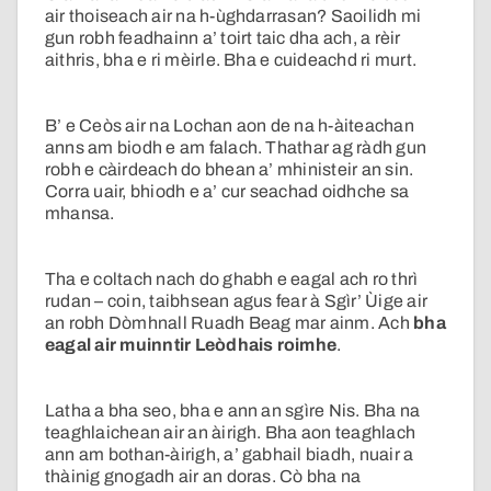
air thoiseach air na h-ùghdarrasan? Saoilidh mi
gun robh feadhainn a’ toirt taic dha ach, a rèir
aithris, bha e ri mèirle. Bha e cuideachd ri murt.
B’ e Ceòs air na Lochan aon de na h-àiteachan
anns am biodh e am falach. Thathar ag ràdh gun
robh e càirdeach do bhean a’ mhinisteir an sin.
Corra uair, bhiodh e a’ cur seachad oidhche sa
mhansa.
Tha e coltach nach do ghabh e eagal ach ro thrì
rudan – coin, taibhsean agus fear à Sgìr’ Ùige air
an robh Dòmhnall Ruadh Beag mar ainm. Ach
bha
eagal air muinntir Leòdhais roimhe
.
Latha a bha seo, bha e ann an sgìre Nis. Bha na
teaghlaichean air an àirigh. Bha aon teaghlach
ann am bothan-àirigh, a’ gabhail biadh, nuair a
thàinig gnogadh air an doras. Cò bha na