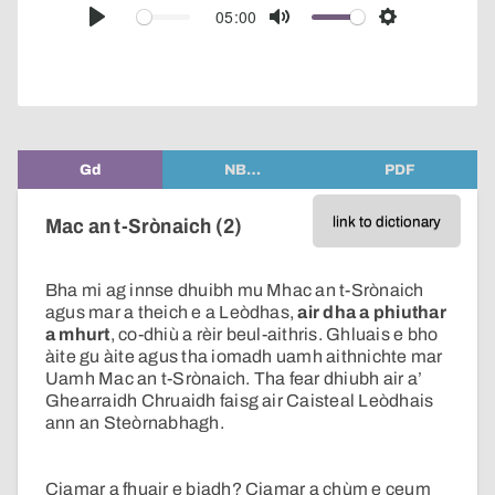
audio
05:00
Play
Mute
Settings
player
Gd
NB…
PDF
link to dictionary
Mac an t-Srònaich (2)
Bha mi ag innse dhuibh mu Mhac an t-Srònaich
agus mar a theich e a Leòdhas,
air dha a phiuthar
a mhurt
, co-dhiù a rèir beul-aithris. Ghluais e bho
àite gu àite agus tha iomadh uamh aithnichte mar
Uamh Mac an t-Srònaich. Tha fear dhiubh air a’
Ghearraidh Chruaidh faisg air Caisteal Leòdhais
ann an Steòrnabhagh.
Ciamar a fhuair e biadh? Ciamar a chùm e ceum