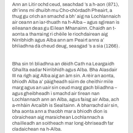
Ann an Litir ochd ceud, seachdad ’s a h-aon (871),
dh’inns mi dhuibh mu Cho-chòrdadh Pheairt, a
thug gu crìch an smachd a bh’ aig na Lochlannaich
air ceann an iar-thuath na h-Alba – agus sgìrean is
eileanan deas gu Eilean Mhanainn. Chaidh an t-
aonta a tharraing ri chèile le riochdairean aig
Nirribhidh agus Alba ann am Peairt anns a’
bhliadhna dà cheud deug, seasgad ’s a sia (1266).
Bha sin trì bliadhna an dèidh Cath na Leargaidh
Ghallta eadar Nirribhidh agus Alba. Bha Alasdair
III na rìgh aig Alba aig an àm sin. A rèir an aonta,
bhiodh Alba a’ pàigheadh sùim de cheithir mìle
marg agus an uair sin ceud marg gach bliadhna –
agus gheibheadh i smachd air tìrean nan
Lochlannach ann an Alba, agus faisg air Alba, ach
a-mhàin Arcaibh is Sealtainn. A bharrachd air sin,
bha aonta ann a thaobh mar a bhiodh dìon is
còraichean aig maraichean Lochlannach a
chailleadh an soitheach mar long-bhriseadh far
cladaichean na h-Alba.