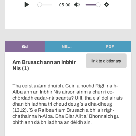
audio
05:00
Play
Mute
Settings
player
Gd
NB…
PDF
link to dictionary
Am Brusach ann an Inbhir
Nis (1)
Tha ceist agam dhuibh. Cuin a nochd Rìgh na h-
Alba ann an Inbhir Nis airson ainm a chur ri co-
chòrdadh eadar-nàiseanta? Uill, tha e a’ dol air ais
dhan bhliadhna trì cheud deug ʼs a dhà-dheug
(1312). ʼS e Raibeart am Brusach a bh’ air rìgh-
chathair na h-Alba. Bha Blàr Allt a’ Bhonnaich gu
bhith ann dà bhliadhna an dèidh sin.