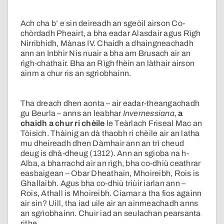
Ach cha b’ e sin deireadh an sgeòil airson Co-
chòrdadh Pheairt, a bha eadar Alasdair agus Rìgh
Nirribhidh, Mànas IV. Chaidh a dhaingneachadh
ann an Inbhir Nis nuair a bha am Brusach air an
rìgh-chathair. Bha an Rìgh fhèin an làthair airson
ainm a chur ris an sgrìobhainn.
Tha dreach dhen aonta – air eadar-theangachadh
gu Beurla – anns an leabhar
Invernessiana
,
a
chaidh a chur ri chèile
le Teàrlach Friseal Mac an
Tòisich. Thàinig an dà thaobh ri chèile air an latha
mu dheireadh dhen Dàmhair ann an trì cheud
deug is dhà-dheug (1312). Ann an sgioba na h-
Alba, a bharrachd air an rìgh, bha co-dhiù ceathrar
easbaigean – Obar Dheathain, Mhoireibh, Rois is
Ghallaibh. Agus bha co-dhiù triùir iarlan ann –
Rois, Athall is Mhoireibh. Ciamar a tha fios againn
air sin? Uill, tha iad uile air an ainmeachadh anns
an sgrìobhainn. Chuir iad an seulachan pearsanta
rithe.