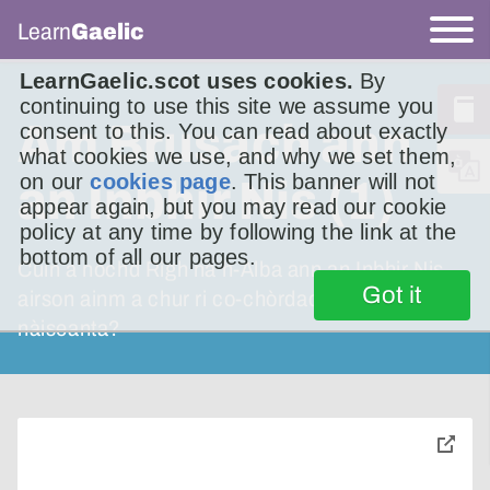
Learn
Gaelic
LearnGaelic.scot uses cookies.
By
continuing to use this site we assume you
Am Brusach ann
consent to this. You can read about exactly
what cookies we use, and why we set them,
on our
cookies page
. This banner will not
an Inbhir Nis (1)
appear again, but you may read our cookie
policy at any time by following the link at the
bottom of all our pages.
Cuin a nochd Rìgh na h-Alba ann an Inbhir Nis
Got it
airson ainm a chur ri co-chòrdadh eadar-
nàiseanta?
toggle
pop-
over