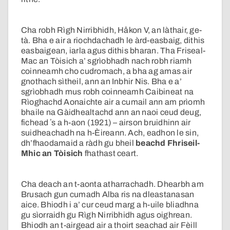
Cha robh Rìgh Nirribhidh, Håkon V, an làthair, ge-
tà. Bha e air a riochdachadh le àrd-easbaig, dithis
easbaigean, iarla agus dithis bharan. Tha Friseal-
Mac an Tòisich a’ sgrìobhadh nach robh riamh
coinneamh cho cudromach, a bha ag amas air
gnothach sìtheil, ann an Inbhir Nis. Bha e a’
sgrìobhadh mus robh coinneamh Caibineat na
Rìoghachd Aonaichte air a cumail ann am prìomh
bhaile na Gàidhealtachd ann an naoi ceud deug,
fichead ʼs a h-aon (1921) – airson bruidhinn air
suidheachadh na h-Èireann. Ach, eadhon le sin,
dh’fhaodamaid a ràdh gu bheil
beachd Fhriseil-
Mhic an Tòisich
fhathast ceart.
Cha deach an t-aonta atharrachadh. Dhearbh am
Brusach gun cumadh Alba ris na dleastanasan
aice. Bhiodh i a’ cur ceud marg a h-uile bliadhna
gu sìorraidh gu Rìgh Nirribhidh agus oighrean.
Bhiodh an t-airgead air a thoirt seachad air Fèill