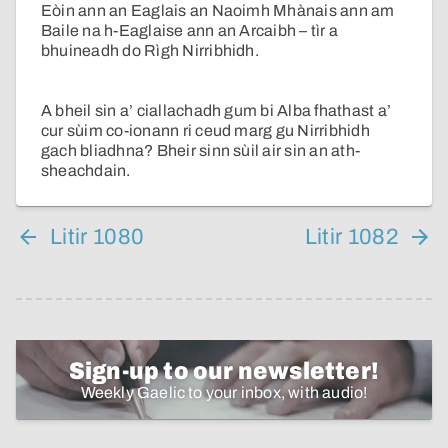
Eòin ann an Eaglais an Naoimh Mhànais ann am
Baile na h-Eaglaise ann an Arcaibh – tìr a
bhuineadh do Rìgh Nirribhidh.
A bheil sin a’ ciallachadh gum bi Alba fhathast a’
cur sùim co-ionann ri ceud marg gu Nirribhidh
gach bliadhna? Bheir sinn sùil air sin an ath-
sheachdain.
Litir 1080
Litir 1082
Sign-up to our newsletter!
Weekly Gaelic to your inbox, with audio!