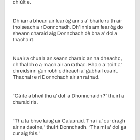
dhiùlt e.
Dh’iarr a bhean air fear òg anns a’ bhaile ruith air
thoiseach air Donnchadh. Dh’innis am fear òg do
sheann charaid aig Donnchadh dè bha a’ dol a
thachairt.
Nuair a chuala an seann charaid an naidheachd,
dh’fhalbh e a-mach air an rathad. Bha e a’ toirt a’
chreidsinn gun robh e dìreach a’ gabhail cuairt.
Thachair e ri Donnchadh air an rathad.
“Càite a bheil thu a’ dol, a Dhonnchaidh?” thuirt a
charaid ris.
“Tha taibhse faisg air Calasraid. Tha i a’ cur dragh
air na daoine,” thuirt Donnchadh. “Tha mi a’ dol ga
cur aig fois.”