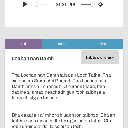
audio
04:04
Play
Mute
Settings
player
Gd
NB…
PDF
link to dictionary
Lochan nan Damh
Tha Lochan nan Damh faisg air Loch Tatha. Tha
sin ann an Siorrachd Pheairt. Tha Lochan nan
Damh anns a’ mhonadh. O chionn fhada, bha
daoine a’ smaoineachadh gun robh taibhse a’
fuireach aig an lochan.
Bha eagal air a’ mhòr-shluagh ron taibhse. Bha an
taibhse ann air an oidhche agus air an latha. Cha
robh daoine a’ dol faisg air an loch.