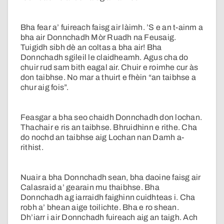
Bha fear a’ fuireach faisg air làimh. ’S e an t-ainm a
bha air Donnchadh Mòr Ruadh na Feusaig.
Tuigidh sibh dè an coltas a bha air! Bha
Donnchadh sgileil le claidheamh. Agus cha do
chuir rud sam bith eagal air. Chuir e roimhe cur às
don taibhse. No mar a thuirt e fhèin “an taibhse a
chur aig fois”.
Feasgar a bha seo chaidh Donnchadh don lochan.
Thachair e ris an taibhse. Bhruidhinn e rithe. Cha
do nochd an taibhse aig Lochan nan Damh a-
rithist.
Nuair a bha Donnchadh sean, bha daoine faisg air
Calasraid a’ gearain mu thaibhse. Bha
Donnchadh ag iarraidh faighinn cuidhteas i. Cha
robh a’ bhean aige toilichte. Bha e ro shean.
Dh’iarr i air Donnchadh fuireach aig an taigh. Ach