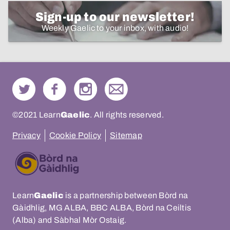
Sign-up to our newsletter!
Weekly Gaelic to your inbox, with audio!
©2021 Learn
Gaelic
. All rights reserved.
Privacy
Cookie Policy
Sitemap
Learn
Gaelic
is a partnership between Bòrd na
Gàidhlig, MG ALBA, BBC ALBA, Bòrd na Ceiltis
(Alba) and Sàbhal Mòr Ostaig.