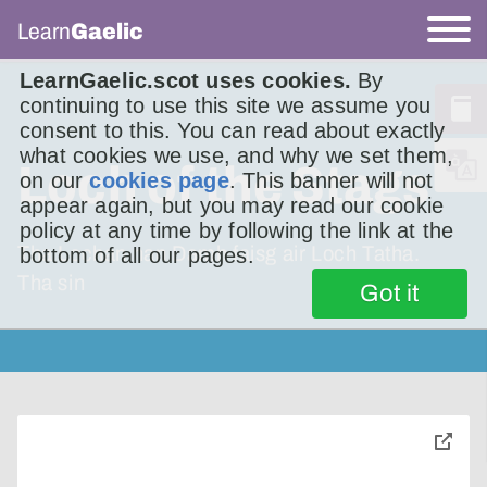
Learn
Gaelic
LearnGaelic.scot uses cookies.
By
continuing to use this site we assume you
consent to this. You can read about exactly
what cookies we use, and why we set them,
Loch of the Stags
on our
cookies page
. This banner will not
appear again, but you may read our cookie
policy at any time by following the link at the
Tha Lochan nan Damh faisg air Loch Tatha.
bottom of all our pages.
Tha sin
Got it
toggle
pop-
over