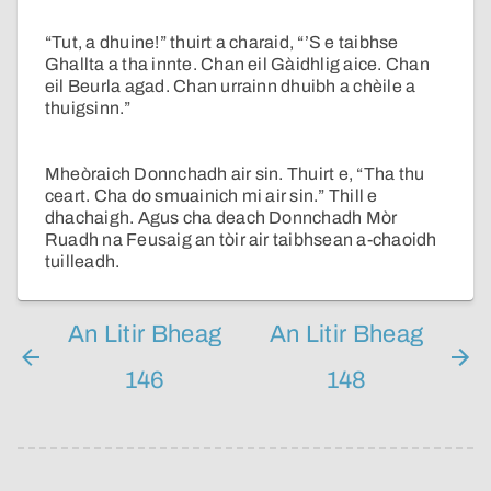
“Tut, a dhuine!” thuirt a charaid, “’S e taibhse
Ghallta a tha innte. Chan eil Gàidhlig aice. Chan
eil Beurla agad. Chan urrainn dhuibh a chèile a
thuigsinn.”
Mheòraich Donnchadh air sin. Thuirt e, “Tha thu
ceart. Cha do smuainich mi air sin.” Thill e
dhachaigh. Agus cha deach Donnchadh Mòr
Ruadh na Feusaig an tòir air taibhsean a-chaoidh
tuilleadh.
An Litir Bheag
An Litir Bheag
146
148