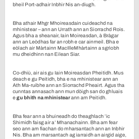
bheil Port-adhair Inbhir Nis an-diugh.
Bha athair Mhgr Mhoireasdain cuideachd na
mhinistear – ann an Urrath ann an Siorrachd Rois.
Agus bha a sheanair, Iain Moireasdan, à Bràgar
ann an Leòdhas far an robh e car ainmeil. Bha e
eòlach air Màrtainn MacIlleMhàrtainn a sgrìobh
mu dheidhinn nan Eilean Siar.
Co-dhiù, air ais gu Iain Moireasdan Pheitidh. Mus
deach e gu Peitidh, bha e na mhinistear ann an
Ath Ma-ruibhe ann an Siorrachd Pheairt. Agus tha
cunntas annasach ann mun dòigh san do ghluais
e
gu bhith na mhinistear
ann am Peitidh.
Bha fear ann a bhuineadh do theaghlach ’ic
Shimidh faisg air a’ Mhanachainn. Bha am fear
seo ann am fiachan do mharsantach ann an Inbhir
Nis. Bha am marsantach ag iarraidh an airgid aige,