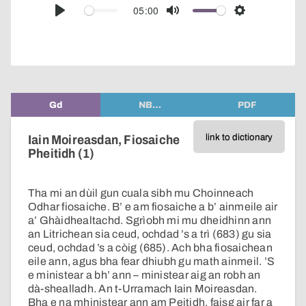
audio
05:00
Play
Mute
Settings
player
Gd
NB…
PDF
link to dictionary
Iain Moireasdan, Fiosaiche
Pheitidh (1)
Tha mi an dùil gun cuala sibh mu Choinneach
Odhar fiosaiche. B’ e am fiosaiche a b’ ainmeile air
a’ Ghàidhealtachd. Sgrìobh mi mu dheidhinn ann
an Litrichean sia ceud, ochdad ’s a trì (683) gu sia
ceud, ochdad ’s a còig (685). Ach bha fiosaichean
eile ann, agus bha fear dhiubh gu math ainmeil. ’S
e ministear a bh’ ann – ministear aig an robh an
dà-shealladh. An t-Urramach Iain Moireasdan.
Bha e na mhinistear ann am Peitidh, faisg air far a