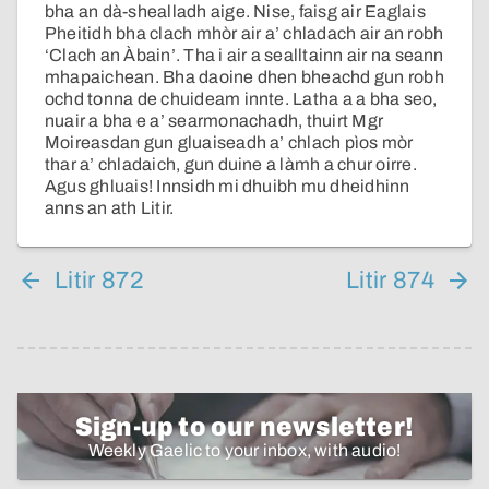
bha an dà-shealladh aige. Nise, faisg air Eaglais
Pheitidh bha clach mhòr air a’ chladach air an robh
‘Clach an Àbain’. Tha i air a sealltainn air na seann
mhapaichean. Bha daoine dhen bheachd gun robh
ochd tonna de chuideam innte. Latha a a bha seo,
nuair a bha e a’ searmonachadh, thuirt Mgr
Moireasdan gun gluaiseadh a’ chlach pìos mòr
thar a’ chladaich, gun duine a làmh a chur oirre.
Agus ghluais! Innsidh mi dhuibh mu dheidhinn
anns an ath Litir.
Litir 872
Litir 874
Sign-up to our newsletter!
Weekly Gaelic to your inbox, with audio!