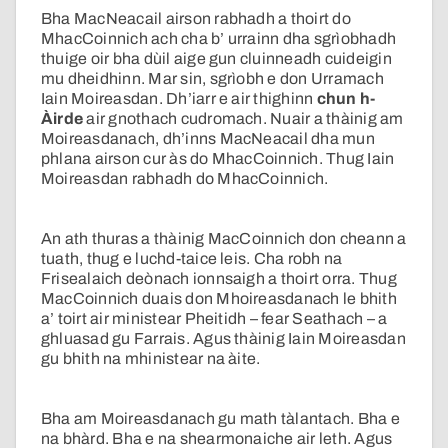
Bha MacNeacail airson rabhadh a thoirt do
MhacCoinnich ach cha b’ urrainn dha sgrìobhadh
thuige oir bha dùil aige gun cluinneadh cuideigin
mu dheidhinn. Mar sin, sgrìobh e don Urramach
Iain Moireasdan. Dh’iarr e air thighinn
chun h-
Àirde
air gnothach cudromach. Nuair a thàinig am
Moireasdanach, dh’inns MacNeacail dha mun
phlana airson cur às do MhacCoinnich. Thug Iain
Moireasdan rabhadh do MhacCoinnich.
An ath thuras a thàinig MacCoinnich don cheann a
tuath, thug e luchd-taice leis. Cha robh na
Frisealaich deònach ionnsaigh a thoirt orra. Thug
MacCoinnich duais don Mhoireasdanach le bhith
a’ toirt air ministear Pheitidh – fear Seathach – a
ghluasad gu Farrais. Agus thàinig Iain Moireasdan
gu bhith na mhinistear na àite.
Bha am Moireasdanach gu math tàlantach. Bha e
na bhàrd. Bha e na shearmonaiche air leth. Agus