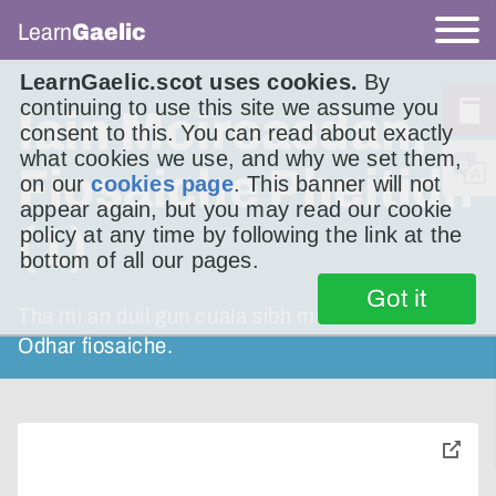
Learn
Gaelic
LearnGaelic.scot uses cookies.
By
continuing to use this site we assume you
Iain Moireasdan,
consent to this. You can read about exactly
what cookies we use, and why we set them,
Fiosaiche Pheitidh
on our
cookies page
. This banner will not
appear again, but you may read our cookie
(1)
policy at any time by following the link at the
bottom of all our pages.
Got it
Tha mi an dùil gun cuala sibh mu Choinneach
Odhar fiosaiche.
toggle
pop-
over