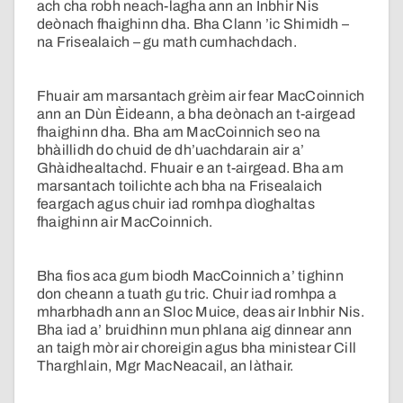
ach cha robh neach-lagha ann an Inbhir Nis
deònach fhaighinn dha. Bha Clann ’ic Shimidh –
na Frisealaich – gu math cumhachdach.
Fhuair am marsantach grèim air fear MacCoinnich
ann an Dùn Èideann, a bha deònach an t-airgead
fhaighinn dha. Bha am MacCoinnich seo na
bhàillidh do chuid de dh’uachdarain air a’
Ghàidhealtachd. Fhuair e an t-airgead. Bha am
marsantach toilichte ach bha na Frisealaich
feargach agus chuir iad romhpa dìoghaltas
fhaighinn air MacCoinnich.
Bha fios aca gum biodh MacCoinnich a’ tighinn
don cheann a tuath gu tric. Chuir iad romhpa a
mharbhadh ann an Sloc Muice, deas air Inbhir Nis.
Bha iad a’ bruidhinn mun phlana aig dinnear ann
an taigh mòr air choreigin agus bha ministear Cill
Tharghlain, Mgr MacNeacail, an làthair.