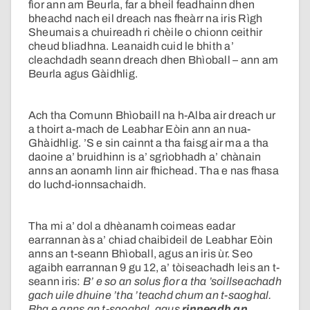
fìor ann am Beurla, far a bheil feadhainn dhen
bheachd nach eil dreach nas fheàrr na iris Rìgh
Sheumais a chuireadh ri chèile o chionn ceithir
cheud bliadhna. Leanaidh cuid le bhith a’
cleachdadh seann dreach dhen Bhìoball – ann am
Beurla agus Gàidhlig.
Ach tha Comunn Bhìobaill na h-Alba air dreach ur
a thoirt a-mach de Leabhar Eòin ann an nua-
Ghàidhlig. ’S e sin cainnt a tha faisg air ma a tha
daoine a’ bruidhinn is a’ sgrìobhadh a’ chànain
anns an aonamh linn air fhichead. Tha e nas fhasa
do luchd-ionnsachaidh.
Tha mi a’ dol a dhèanamh coimeas eadar
earrannan às a’ chiad chaibideil de Leabhar Eòin
anns an t-seann Bhìoball, agus an iris ùr. Seo
agaibh earrannan 9 gu 12, a’ tòiseachadh leis an t-
seann iris:
B’ e so an solus fìor a tha ’soillseachadh
gach uile dhuine ’tha ’teachd chum an t-saoghal.
Bha e anns an t-saoghal, agus
rinneadh an