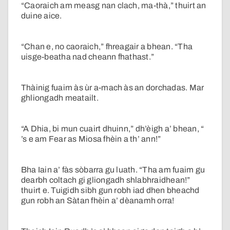
“Caoraich am measg nan clach, ma-thà,” thuirt an
duine aice.
“Chan e, no caoraich,” fhreagair a bhean. “Tha
uisge-beatha nad cheann fhathast.”
Thàinig fuaim às ùr a-mach às an dorchadas. Mar
ghliongadh meatailt.
“A Dhia, bi mun cuairt dhuinn,” dh’èigh a’ bhean, “
’s e am Fear as Miosa fhèin a th’ ann!”
Bha Iain a’ fàs sòbarra gu luath. “Tha am fuaim gu
dearbh coltach gi gliongadh shlabhraidhean!”
thuirt e. Tuigidh sibh gun robh iad dhen bheachd
gun robh an Sàtan fhèin a’ dèanamh orra!