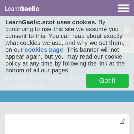
Learn
Gaelic
LearnGaelic.scot uses cookies.
By
continuing to use this site we assume you
consent to this. You can read about exactly
Cù Fhearchair
what cookies we use, and why we set them,
on our
cookies page
. This banner will not
Bhàin (1)
appear again, but you may read our cookie
policy at any time by following the link at the
bottom of all our pages.
Bu mhath leam seann stòiridh innse dhuibh an
Got it
t-seachdain seo.
toggle
pop-
over