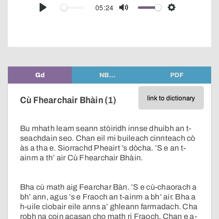
audio
05:24
Play
Mute
Settings
player
Gd
NB…
PDF
link to dictionary
Cù Fhearchair Bhàin (1)
Bu mhath leam seann stòiridh innse dhuibh an t-
seachdain seo. Chan eil mi buileach cinnteach cò
às a tha e. Siorrachd Pheairt ’s dòcha. ’S e an t-
ainm a th’ air Cù Fhearchair Bhàin.
Bha cù math aig Fearchar Bàn. ’S e cù-chaorach a
bh’ ann, agus ’s e Fraoch an t-ainm a bh’ air. Bha a
h-uile cìobair eile anns a’ ghleann farmadach. Cha
robh na coin acasan cho math ri Fraoch. Chan e a-