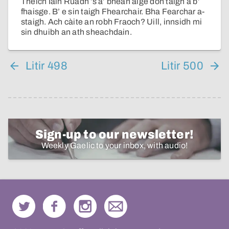
Theich Iain Ruadh ’s a’ bhean aige don taigh a b’
fhaisge. B’ e sin taigh Fhearchair. Bha Fearchar a-
staigh. Ach càite an robh Fraoch? Uill, innsidh mi
sin dhuibh an ath sheachdain.
Litir 498
Litir 500
Sign-up to our newsletter!
Weekly Gaelic to your inbox, with audio!