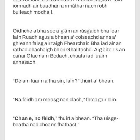
iomradh air buadhan a mhàthar nach robh
buileach modhail.
Oidhche a bha seo aig àm an rùsgaidh bha fear
Iain Ruadh agus a bhean a’ coiseachd anns a’
ghleann faisg air taigh Fhearchair. Bha iad air an
rathad dhachaigh bhon Ghalltachd. Aig àite ris an
canar Glac nam Bodach, chuala iad fuaim
annasach.
“Dè am fuaim a tha sin, Iain?” thuirt a’ bhean.
“Na fèidh am measg nan clach,” fhreagair Iain.
“
Chan e, no fèidh
,” thuirt a bhean. “Tha uisge-
beatha nad cheann fhathast.”