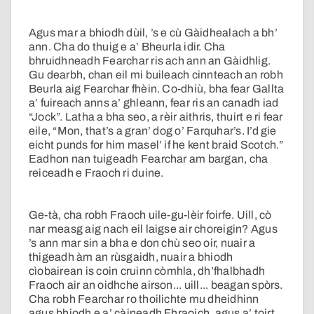
Agus mar a bhiodh dùil, ’s e cù Gàidhealach a bh’
ann. Cha do thuig e a’ Bheurla idir. Cha
bhruidhneadh Fearchar ris ach ann an Gàidhlig.
Gu dearbh, chan eil mi buileach cinnteach an robh
Beurla aig Fearchar fhèin. Co-dhiù, bha fear Gallta
a’ fuireach anns a’ ghleann, fear ris an canadh iad
“Jock”. Latha a bha seo, a rèir aithris, thuirt e ri fear
eile, “Mon, that’s a gran’ dog o’ Farquhar’s. I’d gie
eicht punds for him masel’ if he kent braid Scotch.”
Eadhon nan tuigeadh Fearchar am bargan, cha
reiceadh e Fraoch ri duine.
Ge-tà, cha robh Fraoch uile-gu-lèir foirfe. Uill, cò
nar measg aig nach eil laigse air choreigin? Agus
’s ann mar sin a bha e don chù seo oir, nuair a
thigeadh àm an rùsgaidh, nuair a bhiodh
cìobairean is coin cruinn còmhla, dh’fhalbhadh
Fraoch air an oidhche airson... uill... beagan spòrs.
Cha robh Fearchar ro thoilichte mu dheidhinn
agus bhiodh e a’ càineadh Fhraoich, agus a’ toirt