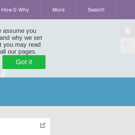
How & Why
More
Search
we assume you
 and why we set
ut you may read
 all our pages.
)
Got it
toggle
pop-