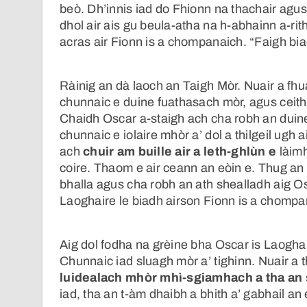
beò. Dh’innis iad do Fhionn na thachair agus
dhol air ais gu beula-atha na h-abhainn a-rith
acras air Fionn is a chompanaich. “Faigh bi
Ràinig an dà laoch an Taigh Mòr. Nuair a fhu
chunnaic e duine fuathasach mòr, agus ceithir 
Chaidh Oscar a-staigh ach cha robh an duine 
chunnaic e iolaire mhòr a’ dol a thilgeil ugh 
ach
chuir am buille air a leth-ghlùn e
làimh
coire. Thaom e air ceann an eòin e. Thug an i
bhalla agus cha robh an ath shealladh aig Osc
Laoghaire le biadh airson Fionn is a chompa
Aig dol fodha na grèine bha Oscar is Laoghai
Chunnaic iad sluagh mòr a’ tighinn. Nuair a t
luidealach mhòr mhì-sgiamhach a tha an 
iad, tha an t-àm dhaibh a bhith a’ gabhail an 