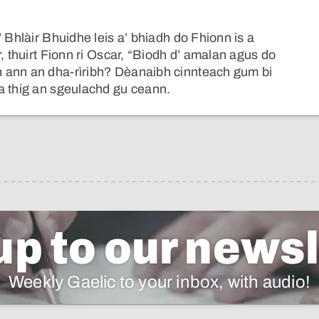
 Bhlàir Bhuidhe leis a’ bhiadh do Fhionn is a
, thuirt Fionn ri Oscar, “Biodh d’ amalan agus do
 ann an dha-rìribh? Dèanaibh cinnteach gum bi
a thig an sgeulachd gu ceann.
up to our newsl
Weekly Gaelic to your inbox, with audio!