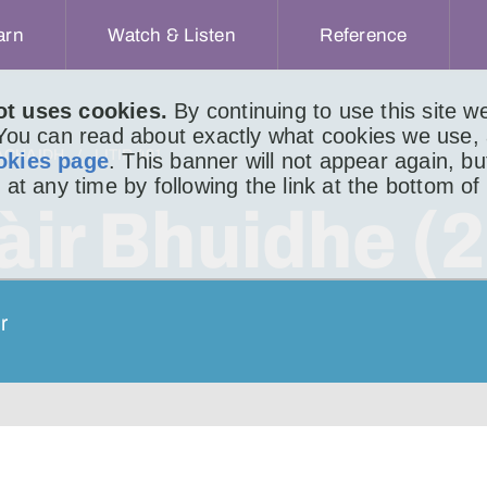
arn
Watch & Listen
Reference
ot uses cookies.
By continuing to use this site 
 You can read about exactly what cookies we use,
ACHAIDH
LITIR 401
okies page
. This banner will not appear again, b
 at any time by following the link at the bottom of
àir Bhuidhe (2
r