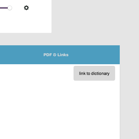
over
audio
Settings
player
PDF & Links
link to dictionary