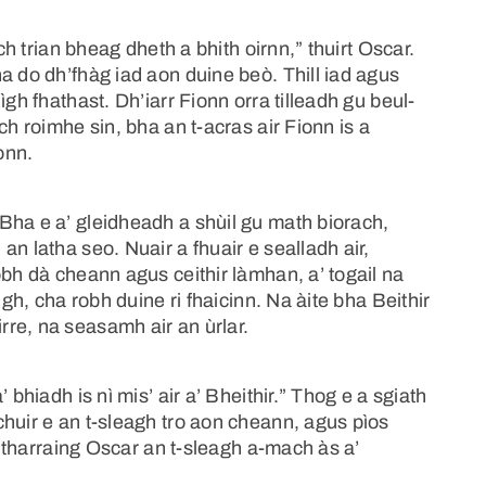
ch trian bheag dheth a bhith oirnn,” thuirt Oscar.
a do dh’fhàg iad aon duine beò. Thill iad agus
gh fhathast. Dh’iarr Fionn orra tilleadh gu beul-
ch roimhe sin, bha an t-acras air Fionn is a
onn.
Bha e a’ gleidheadh a shùil gu math biorach,
n latha seo. Nuair a fhuair e sealladh air,
obh dà cheann agus ceithir làmhan, a’ togail na
igh, cha robh duine ri fhaicinn. Na àite bha Beithir
re, na seasamh air an ùrlar.
 bhiadh is nì mis’ air a’ Bheithir.” Thog e a sgiath
huir e an t-sleagh tro aon cheann, agus pìos
 a tharraing Oscar an t-sleagh a-mach às a’