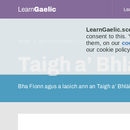
Learn
Gaelic
Le
LearnGaelic.sc
consent to this.
HOME
WATCH & LISTEN
LITIR DO LUCHD-IONNS
them, on our
co
our cookie policy
Taigh a’ Bhl
Bha Fionn agus a laoich ann an Taigh a’ Bhlài