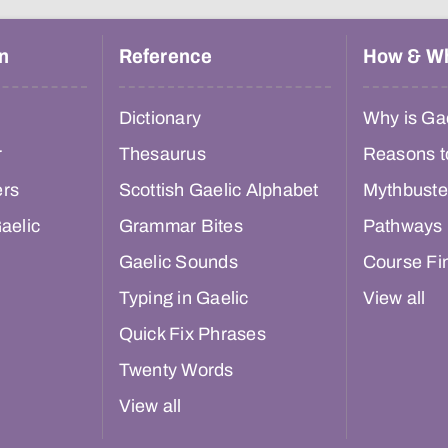
n
Reference
How & W
Dictionary
Why is Gae
r
Thesaurus
Reasons t
ers
Scottish Gaelic Alphabet
Mythbuste
aelic
Grammar Bites
Pathways
Gaelic Sounds
Course Fi
Typing in Gaelic
View all
Quick Fix Phrases
Twenty Words
View all