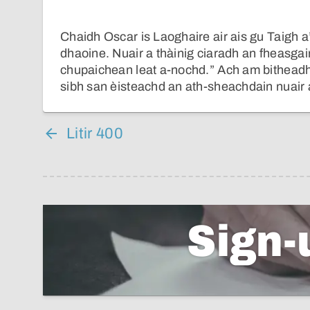
Chaidh Oscar is Laoghaire air ais gu Taigh a’
dhaoine. Nuair a thàinig ciaradh an fheasgair
chupaichean leat a-nochd.” Ach am bitheadh
sibh san èisteachd an ath-sheachdain nuair 
Litir 400
Sign-