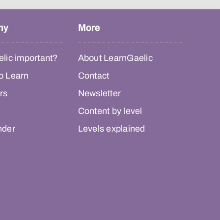
hy
More
lic important?
About LearnGaelic
o Learn
Contact
rs
Newsletter
Content by level
nder
Levels explained