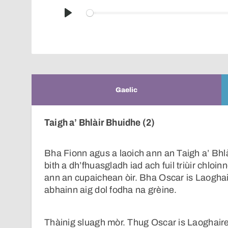
Play
Gaelic
Taigh a’ Bhlàir Bhuidhe (2)
Bha Fionn agus a laoich ann an Taigh a’ Bhl
bith a dh’fhuasgladh iad ach fuil triùir chloin
ann an cupaichean òir. Bha Oscar is Laoghaire
abhainn aig dol fodha na grèine.
Thàinig sluagh mòr. Thug Oscar is Laoghaire