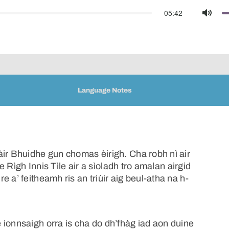
05:42
Mute
Language Notes
àir Bhuidhe gun chomas èirigh. Cha robh nì air
ne Rìgh Innis Tìle air a sìoladh tro amalan airgid
 a’ feitheamh ris an triùir aig beul-atha na h-
 ionnsaigh orra is cha do dh’fhàg iad aon duine