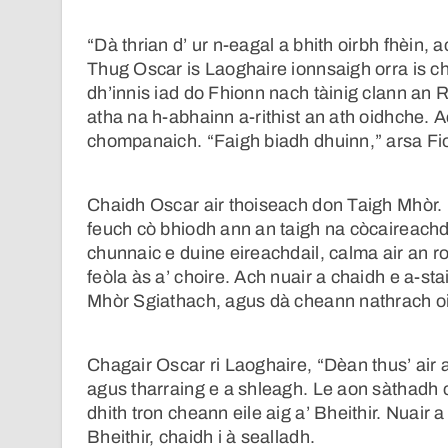
“Dà thrian d’ ur n-eagal a bhith oirbh fhèin, a
Thug Oscar is Laoghaire ionnsaigh orra is ch
dh’innis iad do Fhionn nach tàinig clann an Rì
atha na h-abhainn a-rithist an ath oidhche. A
chompanaich. “Faigh biadh dhuinn,” arsa Fi
Chaidh Oscar air thoiseach don Taigh Mhòr. 
feuch cò bhiodh ann an taigh na còcaireachd a
chunnaic e duine eireachdail, calma air an r
feòla às a’ choire. Ach nuair a chaidh e a-sta
Mhòr Sgiathach, agus dà cheann nathrach oir
Chagair Oscar ri Laoghaire, “Dèan thus’ air a’
agus tharraing e a shleagh. Le aon sàthadh c
dhith tron cheann eile aig a’ Bheithir. Nuair
Bheithir, chaidh i à sealladh.