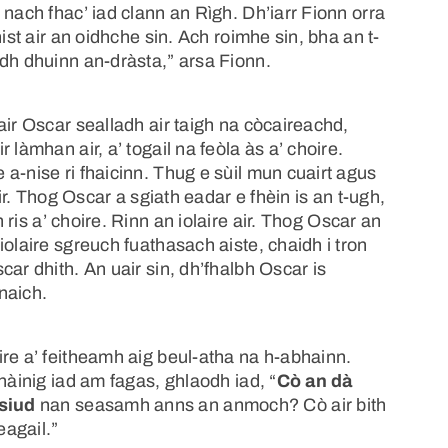
 nach fhac’ iad clann an Rìgh. Dh’iarr Fionn orra
ist air an oidhche sin. Ach roimhe sin, bha an t-
adh dhuinn an-dràsta,” arsa Fionn.
air Oscar sealladh air taigh na còcaireachd,
làmhan air, a’ togail na feòla às a’ choire.
a-nise ri fhaicinn. Thug e sùil mun cuairt agus
air. Thog Oscar a sgiath eadar e fhèin is an t-ugh,
 ris a’ choire. Rinn an iolaire air. Thog Oscar an
olaire sgreuch fuathasach aiste, chaidh i tron
ar dhith. An uair sin, dh’fhalbh Oscar is
naich.
re a’ feitheamh aig beul-atha na h-abhainn.
hàinig iad am fagas, ghlaodh iad, “
Cò an dà
siud
nan seasamh anns an anmoch? Cò air bith
eagail.”