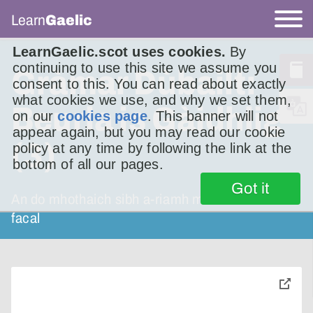
Learn
Gaelic
LearnGaelic.scot uses cookies.
By
continuing to use this site we assume you
Gràmar Dùbailt:
consent to this. You can read about exactly
what cookies we use, and why we set them,
Beurla is Gàidhlig
on our
cookies page
. This banner will not
appear again, but you may read our cookie
(3)
policy at any time by following the link at the
bottom of all our pages.
Got it
An do mhothaich sibh a-riamh mar a tha am
facal
toggle
pop-
over