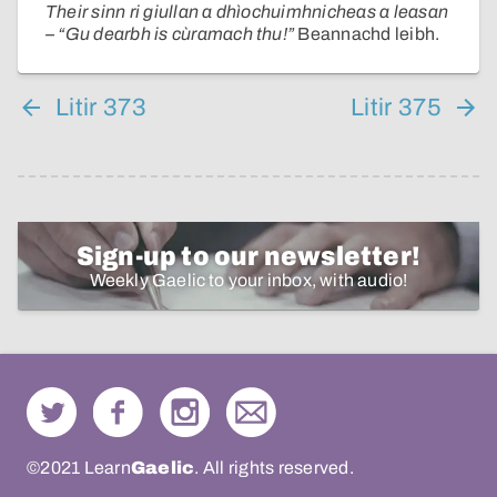
Their sinn ri giullan a dhìochuimhnicheas a leasan
– “Gu dearbh is cùramach thu!”
Beannachd leibh.
Litir 373
Litir 375
Sign-up to our newsletter!
Weekly Gaelic to your inbox, with audio!
©2021 Learn
Gaelic
. All rights reserved.