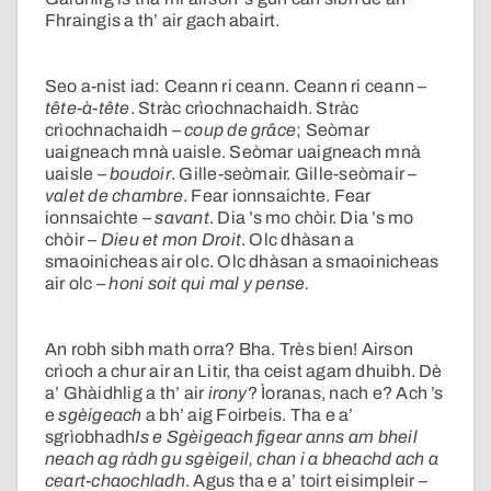
Fhraingis a th’ air gach abairt.
Seo a-nist iad: Ceann ri ceann. Ceann ri ceann –
tête-à-tête
. Stràc crìochnachaidh. Stràc
crìochnachaidh –
coup de grâce
; Seòmar
uaigneach mnà uaisle. Seòmar uaigneach mnà
uaisle –
boudoir
. Gille-seòmair. Gille-seòmair –
valet de chambre
. Fear ionnsaichte. Fear
ionnsaichte –
savant
. Dia ’s mo chòir. Dia ’s mo
chòir –
Dieu et mon Droit
. Olc dhàsan a
smaoinicheas air olc. Olc dhàsan a smaoinicheas
air olc –
honi soit qui mal y pense.
An robh sibh math orra? Bha. Très bien! Airson
crìoch a chur air an Litir, tha ceist agam dhuibh. Dè
a’ Ghàidhlig a th’ air
irony
? Ìoranas, nach e? Ach ’s
e
sgèigeach
a bh’ aig Foirbeis. Tha e a’
sgrìobhadh
Is e Sgèigeach figear anns am bheil
neach ag ràdh gu sgèigeil, chan i a bheachd ach a
ceart-chaochladh
. Agus tha e a’ toirt eisimpleir –