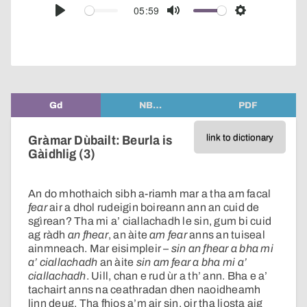
audio
05:59
Play
Mute
Settings
player
Gd
NB…
PDF
link to dictionary
Gràmar Dùbailt: Beurla is
Gàidhlig (3)
An do mhothaich sibh a-riamh mar a tha am facal
fear
air a dhol rudeigin boireann ann an cuid de
sgìrean? Tha mi a’ ciallachadh le sin, gum bi cuid
ag ràdh
an fhear
, an àite
am fear
anns an tuiseal
ainmneach. Mar eisimpleir –
sin an fhear a bha mi
a’ ciallachadh
an àite
sin am fear a bha mi a’
ciallachadh
. Uill, chan e rud ùr a th’ ann. Bha e a’
tachairt anns na ceathradan dhen naoidheamh
linn deug. Tha fhios a’m air sin, oir tha liosta aig