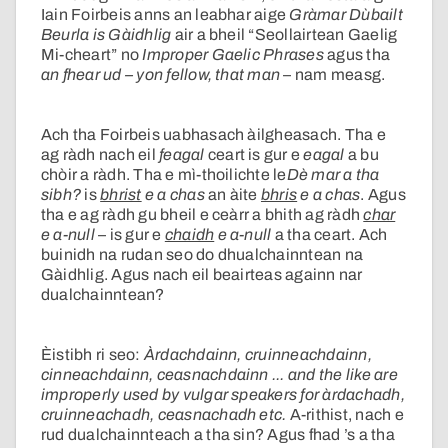
Iain Foirbeis anns an leabhar aige
Gràmar Dùbailt
Beurla is Gàidhlig
air a bheil “Seollairtean Gaelig
Mi-cheart” no
Improper Gaelic Phrases
agus tha
an fhear ud – yon fellow, that man
– nam measg.
Ach tha Foirbeis uabhasach àilgheasach. Tha e
ag ràdh nach eil
feagal
ceart is gur e
eagal
a bu
chòir a ràdh. Tha e mì-thoilichte le
Dè mar a tha
sibh?
is
bhrist
e a chas
an àite
bhris
e a chas
. Agus
tha e ag ràdh gu bheil e ceàrr a bhith ag ràdh
char
e a-null
– is gur e
chaidh
e a-null
a tha ceart. Ach
buinidh na rudan seo do dhualchainntean na
Gàidhlig. Agus nach eil beairteas againn nar
dualchainntean?
Èistibh ri seo:
Àrdachdainn, cruinneachdainn,
cinneachdainn, ceasnachdainn ... and the like are
improperly used by vulgar speakers for àrdachadh,
cruinneachadh, ceasnachadh etc.
A-rithist, nach e
rud dualchainnteach a tha sin? Agus fhad ’s a tha