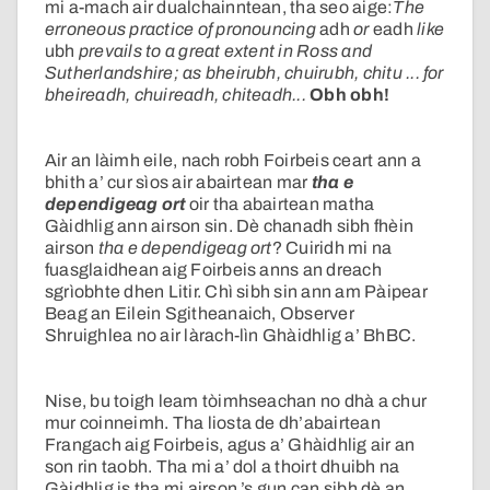
mi a-mach air dualchainntean, tha seo aige:
The
erroneous practice of pronouncing
adh
or
eadh
like
ubh
prevails to a great extent in Ross and
Sutherlandshire; as bheirubh, chuirubh, chitu ... for
bheireadh, chuireadh, chiteadh...
Obh obh!
Air an làimh eile, nach robh Foirbeis ceart ann a
bhith a’ cur sìos air abairtean mar
tha e
dependigeag ort
oir tha abairtean matha
Gàidhlig ann airson sin. Dè chanadh sibh fhèin
airson
tha e dependigeag ort
? Cuiridh mi na
fuasglaidhean aig Foirbeis anns an dreach
sgrìobhte dhen Litir. Chì sibh sin ann am Pàipear
Beag an Eilein Sgitheanaich, Observer
Shruighlea no air làrach-lìn Ghàidhlig a’ BhBC.
Nise, bu toigh leam tòimhseachan no dhà a chur
mur coinneimh. Tha liosta de dh’abairtean
Frangach aig Foirbeis, agus a’ Ghàidhlig air an
son rin taobh. Tha mi a’ dol a thoirt dhuibh na
Gàidhlig is tha mi airson ’s gun can sibh dè an