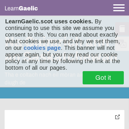
Learn
Gaelic
LearnGaelic.scot uses cookies.
By
continuing to use this site we assume you
consent to this. You can read about exactly
Na Cuimrich ann
what cookies we use, and why we set them,
on our
cookies page
. This banner will not
an Saskatchewan
appear again, but you may read our cookie
policy at any time by following the link at the
bottom of all our pages.
Tha e coltach nach eil mòran air fhàgail an-
Got it
diugh de
toggle
pop-
over