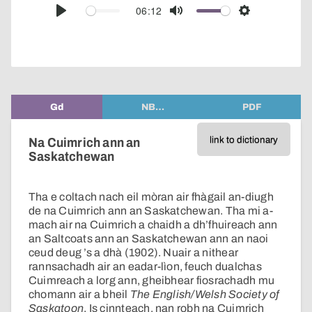
audio
06:12
Play
Mute
Settings
player
Gd
NB…
PDF
link to dictionary
Na Cuimrich ann an
Saskatchewan
Tha e coltach nach eil mòran air fhàgail an-diugh
de na Cuimrich ann an Saskatchewan. Tha mi a-
mach air na Cuimrich a chaidh a dh’fhuireach ann
an Saltcoats ann an Saskatchewan ann an naoi
ceud deug ’s a dhà (1902). Nuair a nithear
rannsachadh air an eadar-lìon, feuch dualchas
Cuimreach a lorg ann, gheibhear fiosrachadh mu
chomann air a bheil
The English/Welsh Society of
Saskatoon
. Is cinnteach, nan robh na Cuimrich