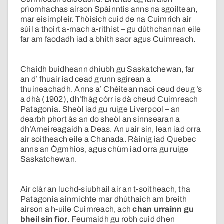
prìomhachas airson Spàinntis anns na sgoiltean,
mar eisimpleir. Thòisich cuid de na Cuimrich air
sùil a thoirt a-mach a-rithist – gu dùthchannan eile
far am faodadh iad a bhith saor agus Cuimreach.
Chaidh buidheann dhiubh gu Saskatchewan, far
an d’ fhuair iad cead grunn sgìrean a
thuineachadh. Anns a’ Chèitean naoi ceud deug ’s
a dhà (1902), dh’fhàg còrr is dà cheud Cuimreach
Patagonia. Sheòl iad gu ruige Liverpool – an
dearbh phort às an do sheòl an sinnsearan a
dh’Ameireagaidh a Deas. An uair sin, lean iad orra
air soitheach eile a Chanada. Ràinig iad Quebec
anns an Ògmhios, agus chùm iad orra gu ruige
Saskatchewan.
Air clàr an luchd-siubhail air an t-soitheach, tha
Patagonia ainmichte mar dhùthaich am breith
airson a h-uile Cuimreach, ach
chan urrainn gu
bheil sin fìor
. Feumaidh gu robh cuid dhen