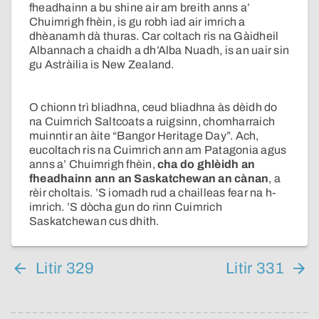
fheadhainn a bu shine air am breith anns a’
Chuimrigh fhèin, is gu robh iad air imrich a
dhèanamh dà thuras. Car coltach ris na Gàidheil
Albannach a chaidh a dh’Alba Nuadh, is an uair sin
gu Astràilia is New Zealand.
O chionn trì bliadhna, ceud bliadhna às dèidh do
na Cuimrich Saltcoats a ruigsinn, chomharraich
muinntir an àite “Bangor Heritage Day”. Ach,
eucoltach ris na Cuimrich ann am Patagonia agus
anns a’ Chuimrigh fhèin,
cha do ghlèidh an
fheadhainn ann an Saskatchewan an cànan
, a
rèir choltais. ’S iomadh rud a chailleas fear na h-
imrich. ’S dòcha gun do rinn Cuimrich
Saskatchewan cus dhith.
Litir 329
Litir 331