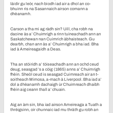
làidir gu leòr, nach biodh iad air a dhol an co-
bhuinn ris na Sasannaich airson comann a
dhèanamh.
Carson a tha mi ag ràdh sin? Uill, cha robh na
daoine às a’ Chuimrigh a rinn tuineachadh ann an
Saskatchewan nan Cuimrich àbhaisteach. Gu
dearbh, chan ann às a’ Chuimrigh a bha iad. Bha
iad à Ameireagaidh a Deas.
Tha an stòiridh a’ tòiseachadh ann an ochd ceud
deug, seasgad ’s a còig (1865) anns a’ Chuimrigh
fhèin. Sheòl ceud is seasgad Cuimreach air an t-
soitheach Mimosa, a-mach à Liverpool. Bha iad a’
dol a dhèanamh dachaigh ùr Chuimreach dhaibh
fhèin aig ceann thall a’ chuain.
Aig an àm sin, bha iad airson Ameireaga a Tuath a
thrèigsinn, oir chunnaic iad mu thràth gu robh an