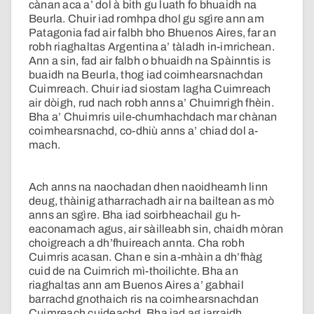
cànan aca a’ dol à bith gu luath fo bhuaidh na
Beurla. Chuir iad romhpa dhol gu sgìre ann am
Patagonia fad air falbh bho Bhuenos Aires, far an
robh riaghaltas Argentina a’ tàladh in-imrichean.
Ann a sin, fad air falbh o bhuaidh na Spàinntis is
buaidh na Beurla, thog iad coimhearsnachdan
Cuimreach. Chuir iad siostam lagha Cuimreach
air dòigh, rud nach robh anns a’ Chuimrigh fhèin.
Bha a’ Chuimris uile-chumhachdach mar chànan
coimhearsnachd, co-dhiù anns a’ chiad dol a-
mach.
Ach anns na naochadan dhen naoidheamh linn
deug, thàinig atharrachadh air na bailtean as mò
anns an sgìre. Bha iad soirbheachail gu h-
eaconamach agus, air sàilleabh sin, chaidh mòran
choigreach a dh’fhuireach annta. Cha robh
Cuimris acasan. Chan e sin a-mhàin a dh’fhàg
cuid de na Cuimrich mì-thoilichte. Bha an
riaghaltas ann am Buenos Aires a’ gabhail
barrachd gnothaich ris na coimhearsnachdan
Cuimreach cuideachd. Bha iad ag iarraidh