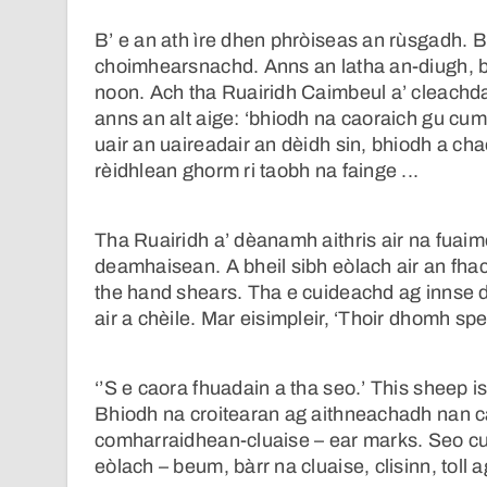
B’ e an ath ìre dhen phròiseas an rùsgadh. B
choimhearsnachd. Anns an latha an-diugh, bi
noon. Ach tha Ruairidh Caimbeul a’ cleachdad
anns an alt aige: ‘bhiodh na caoraich gu cum
uair an uaireadair an dèidh sin, bhiodh a cha
rèidhlean ghorm ri taobh na fainge ...
Tha Ruairidh a’ dèanamh aithris air na fuai
deamhaisean. A bheil sibh eòlach air an fh
the hand shears. Tha e cuideachd ag innse 
air a chèile. Mar eisimpleir, ‘Thoir dhomh sp
‘’S e caora fhuadain a tha seo.’ This sheep is
Bhiodh na croitearan ag aithneachadh nan cao
comharraidhean-cluaise – ear marks. Seo cu
eòlach – beum, bàrr na cluaise, clisinn, toll 