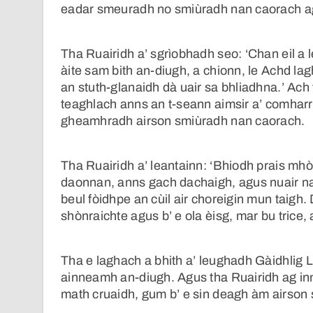
eadar smeuradh no smiùradh nan caorach ag
Tha Ruairidh a’ sgrìobhadh seo: ‘Chan eil a 
àite sam bith an-diugh, a chionn, le Achd la
an stuth-glanaidh dà uair sa bhliadhna.’ Ach
teaghlach anns an t-seann aimsir a’ comhar
gheamhradh airson smiùradh nan caorach.
Tha Ruairidh a’ leantainn: ‘Bhiodh prais mhòr,
daonnan, anns gach dachaigh, agus nuair nach
beul fòidhpe an cùil air choreigin mun taigh
shònraichte agus b’ e ola èisg, mar bu trice,
Tha e laghach a bhith a’ leughadh Gàidhlig 
ainneamh an-diugh. Agus tha Ruairidh ag in
math cruaidh, gum b’ e sin deagh àm airson