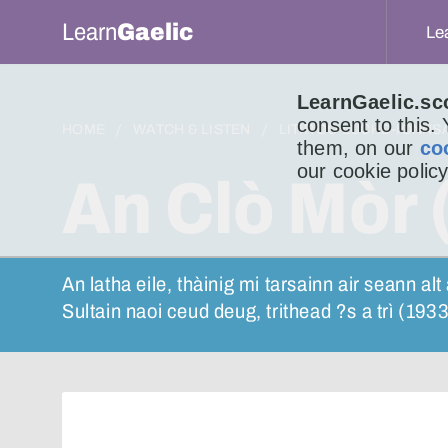
Learn
Gaelic
Le
LearnGaelic.sc
consent to this.
HOME
WATCH & LISTEN
LITIR DO LUCHD-IONNS
them, on our
co
our cookie policy
An Clò Mòr 
An latha eile, thàinig mi tarsainn air seann al
Sultain naoi ceud deug, trithead ?s a trì (1933