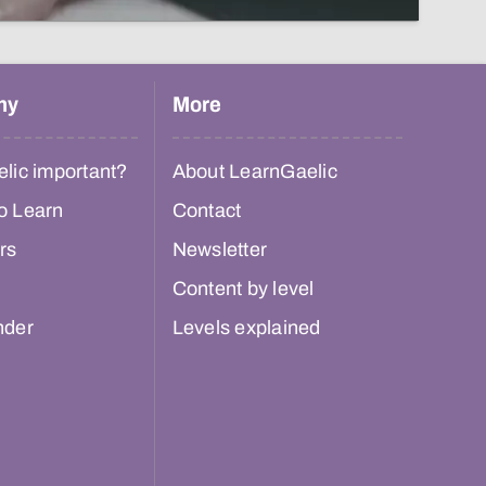
hy
More
lic important?
About LearnGaelic
o Learn
Contact
rs
Newsletter
Content by level
nder
Levels explained