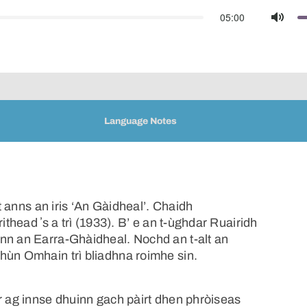
05:00
Mute
Language Notes
lt anns an iris ‘An Gàidheal’. Chaidh
ithead ʼs a trì (1933). B’ e an t-ùghdar Ruairidh
nn an Earra-Ghàidheal. Nochd an t-alt an
hùn Omhain trì bliadhna roimhe sin.
r ag innse dhuinn gach pàirt dhen phròiseas