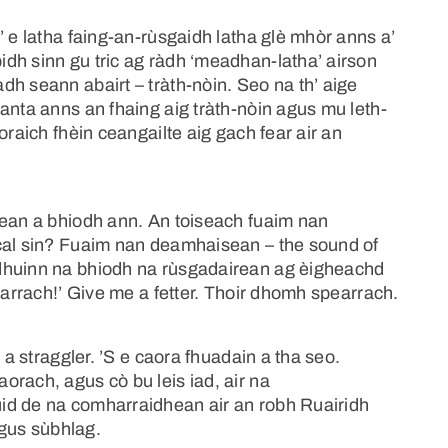
’ e latha faing-an-rùsgaidh latha glè mhòr anns a’
dh sinn gu tric ag ràdh ‘meadhan-latha’ airson
h seann abairt – tràth-nòin. Seo na th’ aige
anta anns an fhaing aig tràth-nòin agus mu leth-
oraich fhèin ceangailte aig gach fear air an
mean a bhiodh ann. An toiseach fuaim nan
acal sin? Fuaim nan deamhaisean – the sound of
dhuinn na bhiodh na rùsgadairean ag èigheachd
earrach!’ Give me a fetter. Thoir dhomh spearrach.
 a straggler. ’S e caora fhuadain a tha seo.
rach, agus cò bu leis iad, air na
id de na comharraidhean air an robh Ruairidh
agus sùbhlag.