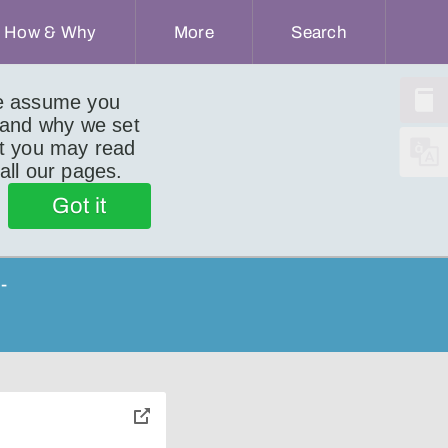
How & Why
More
Search
we assume you
 and why we set
ut you may read
 all our pages.
Got it
-
toggle
pop-