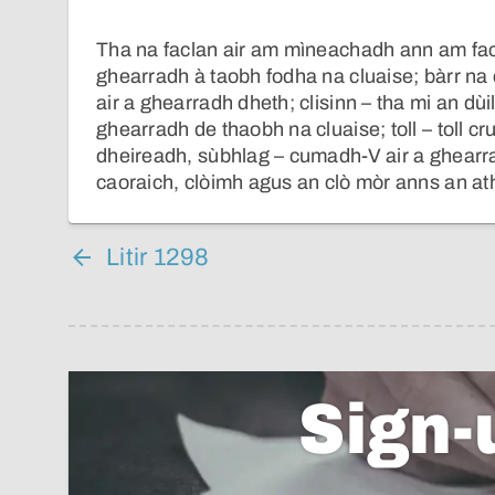
Tha na faclan air am mìneachadh ann am facl
ghearradh à taobh fodha na cluaise; bàrr na
air a ghearradh dheth; clisinn – tha mi an dùil
ghearradh de thaobh na cluaise; toll – toll
dheireadh, sùbhlag – cumadh-V air a ghearrad
caoraich, clòimh agus an clò mòr anns an ath 
Litir 1298
Sign-