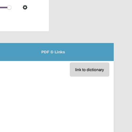
over
audio
Settings
player
PDF & Links
link to dictionary