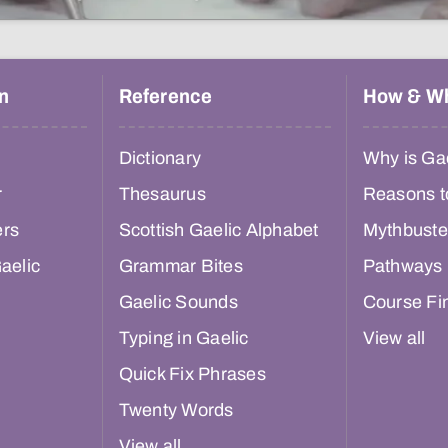
n
Reference
How & W
Dictionary
Why is Gae
r
Thesaurus
Reasons t
ers
Scottish Gaelic Alphabet
Mythbuste
aelic
Grammar Bites
Pathways
Gaelic Sounds
Course Fi
Typing in Gaelic
View all
Quick Fix Phrases
Twenty Words
View all