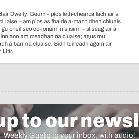
air Dwelly: Beum – pìos leth-chearcallach air a
 cluaise – am pìos as fhaide a-mach dhen chluais
 gu bheil seo co-ionann ri slisinn – sliseag air a
 cruinn ann am meadhan na cluaise; agus mu
h à bàrr na cluaise. Bidh tuilleadh agam air
Litir.
up to our newsl
Weekly Gaelic to your inbox, with audio!