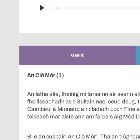
Play
Gaelic
An Clò Mòr (1)
An latha eile, thàinig mi tarsainn air seann a
fhoillseachadh as t-Sultain naoi ceud deug, tr
Caimbeul à Mionaird air cladach Loch Fìne a
toiseach mar aiste ann am farpais aig Mòd D
B’ e an cuspair ‘An Clò Mòr’. Tha an t-ùghda