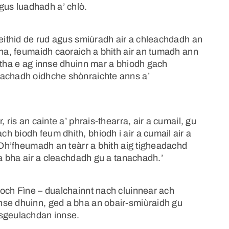
us luadhadh a’ chlò.
leithid de rud agus smiùradh air a chleachdadh an
gha, feumaidh caoraich a bhith air an tumadh ann
 tha e ag innse dhuinn mar a bhiodh gach
rachadh oidhche shònraichte anns a’
 ris an cainte a’ phrais-thearra, air a cumail, gu
 biodh feum dhith, bhiodh i air a cumail air a
. Dh’fheumadh an teàrr a bhith aig tigheadachd
 a bha air a cleachdadh gu a tanachadh.’
Loch Fìne – dualchainnt nach cluinnear ach
nse dhuinn, ged a bha an obair-smiùraidh gu
 sgeulachdan innse.