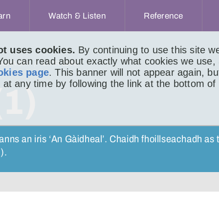
arn
Watch & Listen
Reference
ot uses cookies.
By continuing to use this site 
 You can read about exactly what cookies we use,
ACHAIDH
LITIR 1299
okies page
. This banner will not appear again, b
 at any time by following the link at the bottom of
(1)
t anns an iris ‘An Gàidheal’. Chaidh fhoillseachadh as t
).