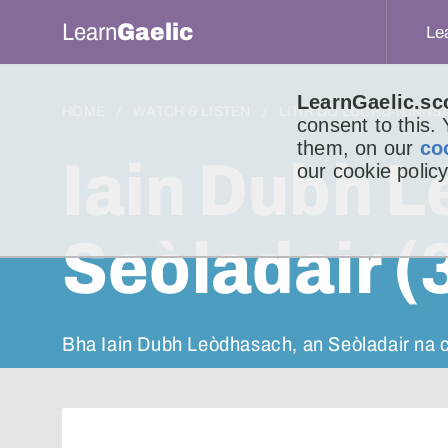
Learn
Gaelic
Le
LearnGaelic.sc
HOME
WATCH & LISTEN
LITIR DO LUCHD-IONNS
consent to this.
them, on our
co
Iain Dubh 
our cookie policy
Seòladair (
Bha Iain Dubh Leòdhasach, an Seòladair na 