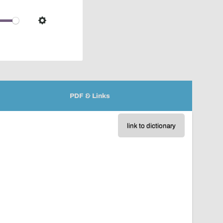
pop-
over
audio
Settings
player
PDF & Links
link to dictionary