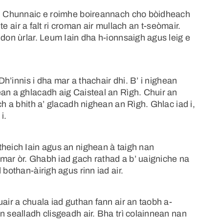
ch. Chunnaic e roimhe boireannach cho bòidheach
hte air a falt ri croman air mullach an t-seòmair.
 don ùrlar. Leum Iain dha h-ionnsaigh agus leig e
 Dh’innis i dha mar a thachair dhi. B’ i nighean
ean a ghlacadh aig Caisteal an Rìgh. Chuir an
ch a bhith a’ glacadh nighean an Rìgh. Ghlac iad i,
i.
theich Iain agus an nighean à taigh nan
mar òr. Ghabh iad gach rathad a b’ uaigniche na
 bothan-àirigh agus rinn iad air.
air a chuala iad guthan fann air an taobh a-
n sealladh clisgeadh air. Bha trì colainnean nan