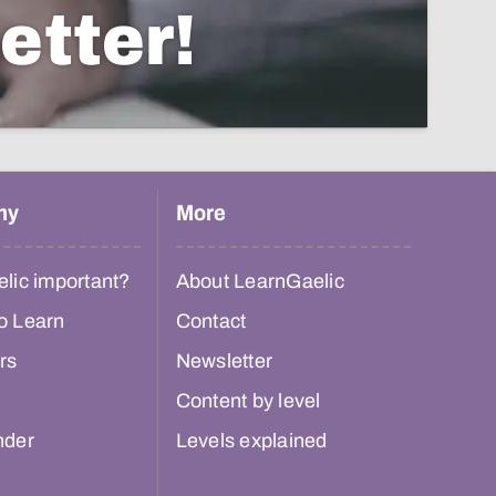
etter!
hy
More
lic important?
About LearnGaelic
o Learn
Contact
rs
Newsletter
Content by level
nder
Levels explained