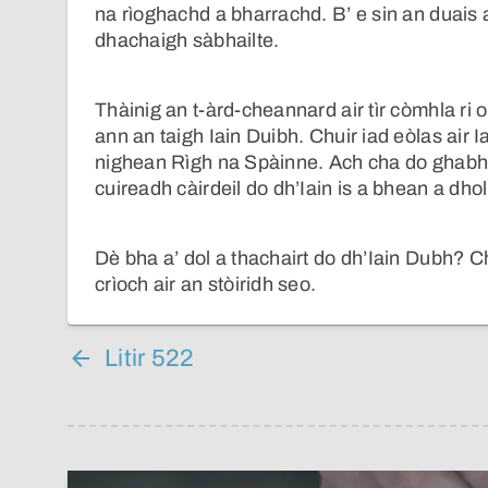
na rìoghachd a bharrachd. B’ e sin an duais
dhachaigh sàbhailte.
Thàinig an t-àrd-cheannard air tìr còmhla ri o
ann an taigh Iain Duibh. Chuir iad eòlas air 
nighean Rìgh na Spàinne. Ach cha do ghabh i
cuireadh càirdeil do dh’Iain is a bhean a dho
Dè bha a’ dol a thachairt do dh’Iain Dubh? C
crìoch air an stòiridh seo.
Litir 522