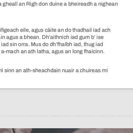
 a gheall an Rìgh don duine a bheireadh a nighean
ifigeach eile, agus càite an do thadhail iad ach
Iain agus a bhean. Dh’aithnich iad gum b’ ise
ad sin orra. Mus do dh’fhalbh iad, thug iad
l a-mach an ath latha, agus an long fhaicinn.
hì sinn an ath-sheachdain nuair a chuireas mi