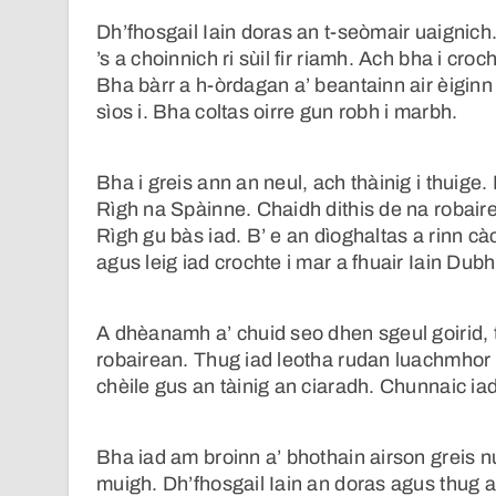
Dh’fhosgail Iain doras an t-seòmair uaigni
’s a choinnich ri sùil fir riamh. Ach bha i croc
Bha bàrr a h-òrdagan a’ beantainn air èiginn
sìos i. Bha coltas oirre gun robh i marbh.
Bha i greis ann an neul, ach thàinig i thuige.
Rìgh na Spàinne. Chaidh dithis de na robair
Rìgh gu bàs iad. B’ e an dìoghaltas a rinn cà
agus leig iad crochte i mar a fhuair Iain Dubh 
A dhèanamh a’ chuid seo dhen sgeul goirid, 
robairean. Thug iad leotha rudan luachmhor 
chèile gus an tàinig an ciaradh. Chunnaic iad
Bha iad am broinn a’ bhothain airson greis nu
muigh. Dh’fhosgail Iain an doras agus thug a