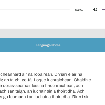
04:57
Mute
Language Notes
heannard air na robairean. Dh’iarr e air na
ig an taigh, ge-tà. Lorg e iuchraichean. Chaidh e
ile doras-seòmair leis na h-iuchraichean, ach
ch san taigh, an iuchair sin a thoirt dha. Ach
 gu feumadh i an iuchair a thoirt dha. Rinn i sin.