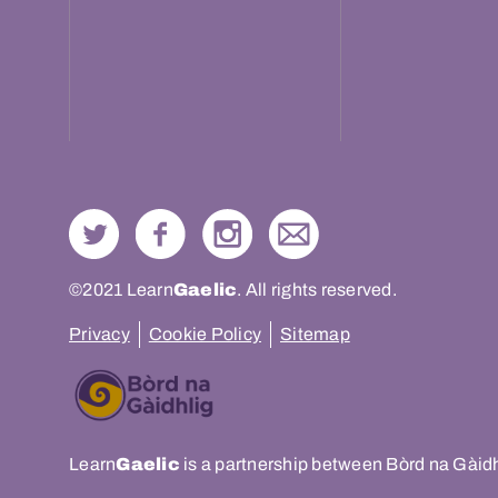
©2021 Learn
Gaelic
. All rights reserved.
Privacy
Cookie Policy
Sitemap
Learn
Gaelic
is a partnership between Bòrd na Gàid