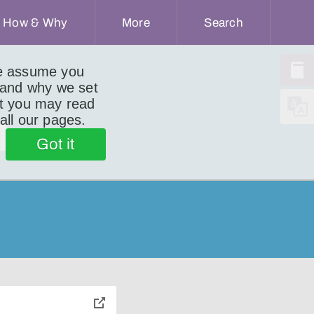
How & Why
More
Search
we assume you
 and why we set
ut you may read
n
 all our pages.
Got it
toggle