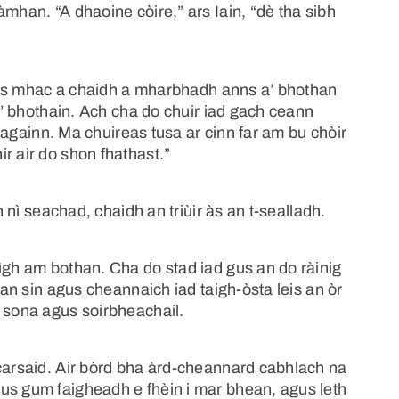
mhan. “A dhaoine còire,” ars Iain, “dè tha sibh
ithis mhac a chaidh a mharbhadh anns a’ bhothan
 a’ bhothain. Ach cha do chuir iad gach ceann
is againn. Ma chuireas tusa ar cinn far am bu chòir
r air do shon fhathast.”
h nì seachad, chaidh an triùir às an t-sealladh.
ìgh am bothan. Cha do stad iad gus an do ràinig
d an sin agus cheannaich iad taigh-òsta leis an òr
d sona agus soirbheachail.
acarsaid. Air bòrd bha àrd-cheannard cabhlach na
us gum faigheadh e fhèin i mar bhean, agus leth