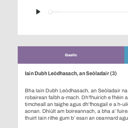
Play
Gaelic
Iain Dubh Leòdhasach, an Seòladair (3)
Bha Iain Dubh Leòdhasach, an Seòladair na c
robairean falbh a-mach. Dh’fhuirich e fhèin a
timcheall an taighe agus dh’fhosgail e a h-u
aonan. Dhiùlt am boireannach, a bha a’ fuirea
thuirt Iain rithe gum b’ esan an ceannard agus