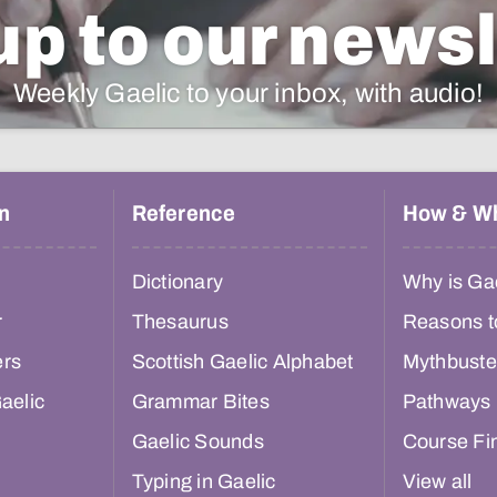
up to our newsl
Weekly Gaelic to your inbox, with audio!
n
Reference
How & W
Dictionary
Why is Gae
r
Thesaurus
Reasons t
ers
Scottish Gaelic Alphabet
Mythbuste
aelic
Grammar Bites
Pathways
Gaelic Sounds
Course Fi
Typing in Gaelic
View all