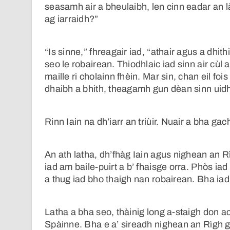
seasamh air a bheulaibh, len cinn eadar an là
ag iarraidh?”
“Is sinne,” fhreagair iad, “athair agus a dh
seo le robairean. Thiodhlaic iad sinn air cùl
maille ri cholainn fhèin. Mar sin, chan eil fo
dhaibh a bhith, theagamh gun dèan sinn uidhi
Rinn Iain na dh’iarr an triùir. Nuair a bha gac
An ath latha, dh’fhàg Iain agus nighean an R
iad am baile-puirt a b’ fhaisge orra. Phòs ia
a thug iad bho thaigh nan robairean. Bha ia
Latha a bha seo, thàinig long a-staigh don 
Spàinne. Bha e a’ sireadh nighean an Rìgh g