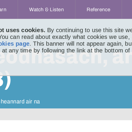
arn
Watch & Listen
Reference
ot uses cookies.
By continuing to use this site 
ACHAIDH
LITIR 523
 You can read about exactly what cookies we use,
okies page
. This banner will not appear again, b
Leòdhasach, a
 at any time by following the link at the bottom of
3)
cheannard air na