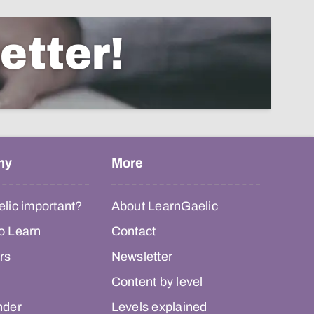
etter!
hy
More
lic important?
About LearnGaelic
o Learn
Contact
rs
Newsletter
Content by level
nder
Levels explained