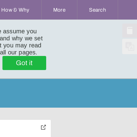
How & Why
More
Search
we assume you
 and why we set
ut you may read
 all our pages.
Got it
toggle
pop-