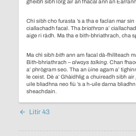
gheibh sibh lorg air an fhacal ann an Earran
Chì sibh cho furasta ’s a tha e faclan mar s
ciallachadh facal. Tha
briathran
a’ ciallacha
aige ri ràdh. Ma tha e bith-bhriathrach, cha s
Ma chì sibh
bith
ann am facal dà-fhillteach m
Bith-bhriathrach –
always talking
. Chan fhaod
a’ phrògram seo. Tha an ùine agam a’ tighinn
le ceist. Dè a’ Ghàidhlig a chuireadh sibh air
uile bliadhna neo fiù ’s a h-uile darna bliadh
sheachdain.
Litir 43