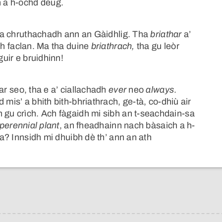
n a h-ochd deug.
in a chruthachadh ann an Gàidhlig. Tha
briathar
a’
dh faclan. Ma tha duine
briathrach,
tha gu leòr
guir e bruidhinn!
ar seo, tha e a’ ciallachadh
ever
neo
always
.
 mis’ a bhith bith-bhriathrach, ge-tà, co-dhiù air
 gu crìch. Ach fàgaidh mi sibh an t-seachdain-sa
perennial plant
, an fheadhainn nach bàsaich a h-
na? Innsidh mi dhuibh dè th’ ann an ath