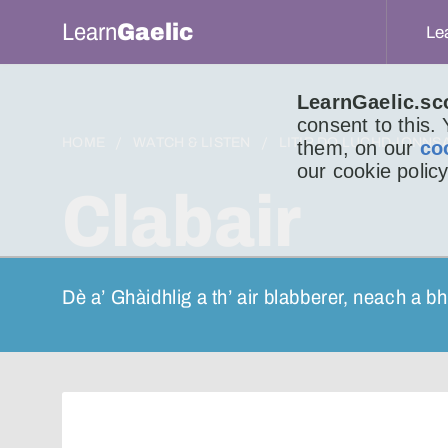
Learn
Gaelic
Le
LearnGaelic.sc
consent to this.
HOME
WATCH & LISTEN
LITIR DO LUCHD-IONNS
them, on our
co
our cookie policy
Clabair
Dè a’ Ghàidhlig a th’ air blabberer, neach a b