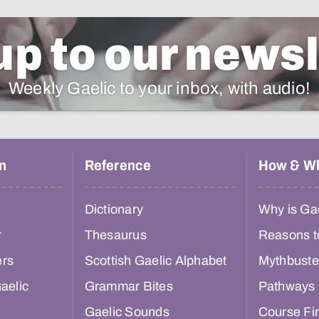
up to our newsl
Weekly Gaelic to your inbox, with audio!
n
Reference
How & W
Dictionary
Why is Gae
r
Thesaurus
Reasons t
ers
Scottish Gaelic Alphabet
Mythbuste
aelic
Grammar Bites
Pathways
Gaelic Sounds
Course Fi