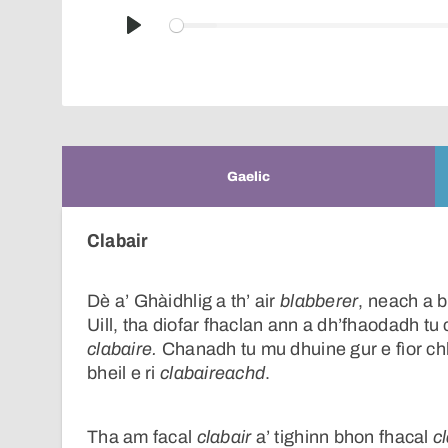
Play
Gaelic
Clabair
Dè a’ Ghàidhlig a th’ air
blabberer
, neach a 
Uill, tha diofar fhaclan ann a dh’fhaodadh 
clabaire.
Chanadh tu mu dhuine gur e fìor chl
bheil e ri
clabaireachd
.
Tha am facal
clabair
a’ tighinn bhon fhacal
c