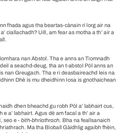
n fhada agus tha beartas-cànain ri lorg air na
a’ ciallachadh? Uill, am fear as motha a th’ air a
ll.
Gnìomhara nan Abstol. Tha e anns an Tiomnadh
eil a seachd-deug, tha an t-abstol Pòl anns an
s nan Greugach. Tha e ri deasbaireachd leis na
dhinn Dhè is mu dheidhinn Iosa is gnothaichean
aidh dhen bheachd gu robh Pòl a’ labhairt cus,
e a’ labhairt. Agus dè am facal a th’ air a
, seo e -
bith-bhriathrach
. Bha na feallsanaich
iathrach. Ma tha Bìoball Gàidhlig agaibh fhèin,