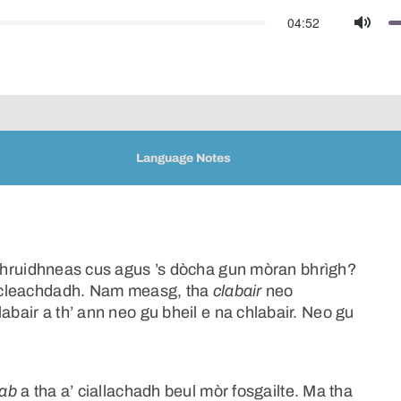
04:52
Mute
Language Notes
bhruidhneas cus agus ’s dòcha gun mòran bhrìgh?
tu cleachdadh. Nam measg, tha
clabair
neo
abair a th’ ann neo gu bheil e na chlabair. Neo gu
lab
a tha a’ ciallachadh beul mòr fosgailte. Ma tha