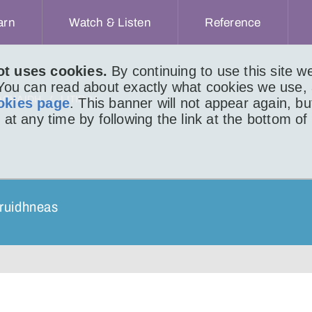
arn
Watch & Listen
Reference
ot uses cookies.
By continuing to use this site 
 You can read about exactly what cookies we use,
ACHAIDH
LITIR 44
okies page
. This banner will not appear again, b
 at any time by following the link at the bottom of
hruidhneas