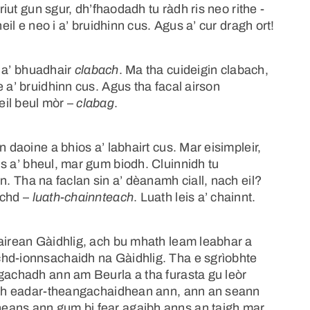
riut gun sgur, dh’fhaodadh tu ràdh ris neo rithe -
eil e neo i a’ bruidhinn cus. Agus a’ cur dragh ort!
n a’ bhuadhair
clabach
. Ma tha cuideigin clabach,
 a’ bruidhinn cus. Agus tha facal airson
eil beul mòr –
clabag
.
n daoine a bhios a’ labhairt cus. Mar eisimpleir,
s a’ bheul, mar gum biodh. Cluinnidh tu
an. Tha na faclan sin a’ dèanamh ciall, nach eil?
achd –
luath-chainnteach
. Luath leis a’ chainnt.
lairean Gàidhlig, ach bu mhath leam leabhar a
chd-ionnsachaidh na Gàidhlig. Tha e sgrìobhte
ngachadh ann am Beurla a tha furasta gu leòr
ladh eadar-theangachaidhean ann, ann an seann
eans ann gum bi fear agaibh anns an taigh mar