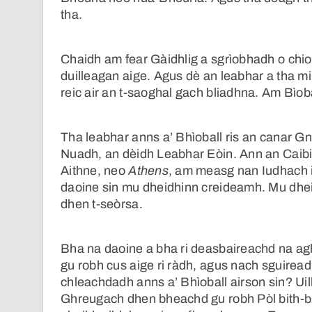
tha.
Chaidh am fear Gàidhlig a sgrìobhadh o chion
duilleagan aige. Agus dè an leabhar a tha mi 
reic air an t-saoghal gach bliadhna. Am Bìoba
Tha leabhar anns a’ Bhìoball ris an canar 
Nuadh, an dèidh Leabhar Eòin. Ann an Caibid
Aithne, neo
Athens
, am measg nan Iudhach i
daoine sin mu dheidhinn creideamh. Mu dhei
dhen t-seòrsa.
Bha na daoine a bha ri deasbaireachd na agh
gu robh cus aige ri ràdh, agus nach sguireadh 
chleachdadh anns a’ Bhìoball airson sin? Uill
Ghreugach dhen bheachd gu robh Pòl bith-bhr