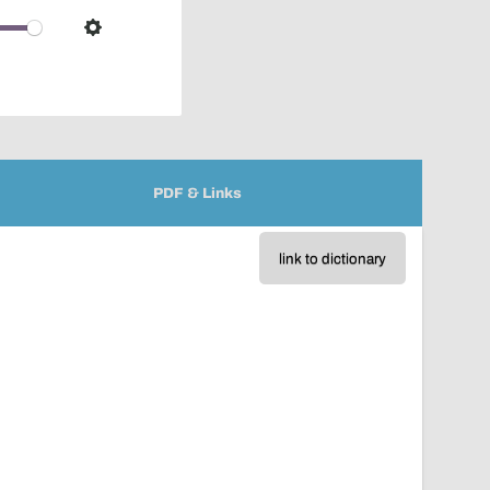
over
audio
Settings
player
PDF & Links
link to dictionary