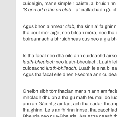
cuideigin, mar eisimpleir pàiste, a’ bruidhinn 
’S ann ort a tha an clab
– a’ ciallachadh gu bh
Agus bhon ainmear
clab
, tha sinn a’ faighin
tha beul mòr aige, neo bilean mòra, neo tha e
boireannach a bhruidhneas cus neo aig a bh
Is tha facal neo dhà eile ann cuideachd airso
luath-bheulach
neo luath-bheulach. Luath lei
cuideachd
luath-bhileach
. Luath leis na bile
Agus tha facal eile dhen t-seòrsa ann cuide
Gheibh sibh tòrr fhaclan mar sin ann am fac
mholadh dhuibh a tha gu math feumail do lu
ann an Gàidhlig air fad, ach tha eadar-thea
fhaighinn. Leis an fhìrinn innse, tha caoch
Bheurla neo nua-Bheurla. Agus tha deagh th