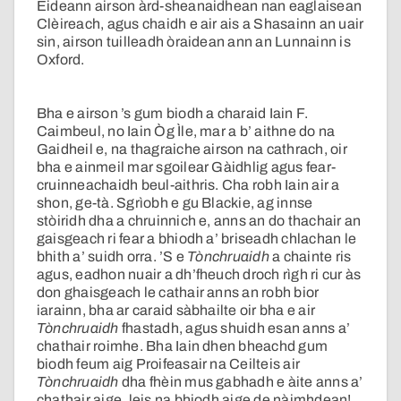
Eideann airson àrd-sheanaidhean nan eaglaisean
Clèireach, agus chaidh e air ais a Shasainn an uair
sin, airson tuilleadh òraidean ann an Lunnainn is
Oxford.
Bha e airson ’s gum biodh a charaid Iain F.
Caimbeul, no Iain Òg Ìle, mar a b’ aithne do na
Gaidheil e, na thagraiche airson na cathrach, oir
bha e ainmeil mar sgoilear Gàidhlig agus fear-
cruinneachaidh beul-aithris. Cha robh Iain air a
shon, ge-tà. Sgrìobh e gu Blackie, ag innse
stòiridh dha a chruinnich e, anns an do thachair an
gaisgeach ri fear a bhiodh a’ briseadh chlachan le
bhith a’ suidh orra. ’S e
Tònchruaidh
a chainte ris
agus, eadhon nuair a dh’fheuch droch rìgh ri cur às
don ghaisgeach le cathair anns an robh bior
iarainn, bha ar caraid sàbhailte oir bha e air
Tònchruaidh
fhastadh, agus shuidh esan anns a’
chathair roimhe. Bha Iain dhen bheachd gum
biodh feum aig Proifeasair na Ceilteis air
Tònchruaidh
dha fhèin mus gabhadh e àite anns a’
chathair aige, leis na bhiodh aige de nàimhdean!