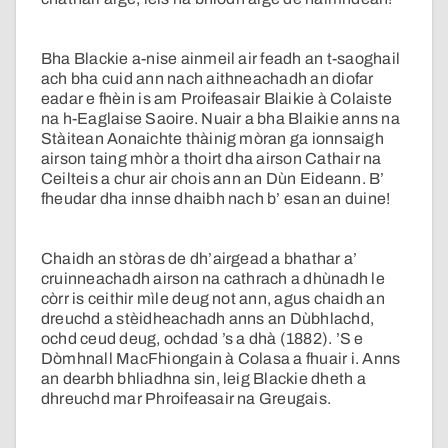
Bha Blackie a-nise ainmeil air feadh an t-saoghail
ach bha cuid ann nach aithneachadh an diofar
eadar e fhèin is am Proifeasair Blaikie à Colaiste
na h-Eaglaise Saoire. Nuair a bha Blaikie anns na
Stàitean Aonaichte thàinig mòran ga ionnsaigh
airson taing mhòr a thoirt dha airson Cathair na
Ceilteis a chur air chois ann an Dùn Eideann. B’
fheudar dha innse dhaibh nach b’ esan an duine!
Chaidh an stòras de dh’airgead a bhathar a’
cruinneachadh airson na cathrach a dhùnadh le
còrr is ceithir mìle deug not ann, agus chaidh an
dreuchd a stèidheachadh anns an Dùbhlachd,
ochd ceud deug, ochdad ’s a dhà (1882). ’S e
Dòmhnall MacFhiongain à Colasa a fhuair i. Anns
an dearbh bhliadhna sin, leig Blackie dheth a
dhreuchd mar Phroifeasair na Greugais.