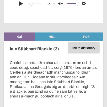
audio
05:26
Play
Mute
Settings
player
Gd
NB…
PDF
link to dictionary
Iain Stiùbhart Blackie (3)
Chaidh comataidh a chur air chois ann an ochd
ceud deug, seachdad ’s a còig (1875) leis an amas
Ceilteis a stèidheachadh mar chuspair oilthigh
ann an Dùn Eideann fo stiùir proifeasair. Am
measg nam ball, bha Iain Stiùbhart Blackie,
Proifeasair na Greugais aig an dearbh oilthigh. ’S
e Blackie, barrachd na duine sam bith eile, a
sheas a-mach gu poblach air a’ chùis.