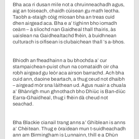
Bha aca ri dusan mìle not a chruinneachadh agus,
aig an toiseach, chaidh cùisean gu math leotha.
Taobh a-staigh còig mìosan bha an treas cuid
dhen airgead aca. Bha e a’ tighinn bho iomadh
ceàrn – à sliochd nan Gaidheal thall thairis, às
uaislean na Gaidhealtachd fhèin, à buidhnean
culturach is oifisean is clubaichean thall ’s a-bhos.
Bhiodh an fheadhainn a bu bhochda a’ cur
stampaichean-puist chun na comataidh oir cha
robh airgead gu leòr aca airson barrachd. Ach bha
cuid ann, daoine beartach, a thug ceud not dhaibh
– airgead mòr sna làithean ud. Agus nuair a chuala
a’ Bhànrigh mun ghnothach bho Dhiùc is Ban-diùc
Earra-Ghaidheal, thug i fhèin dà cheud not
seachad.
Bha Blackie cianail trang anns a’ Ghiblean is anns
a’ Chèitean. Thug e òraidean mun t-suidheachadh
ann am Birmingham is Lunnainn, thill e a Dhùn