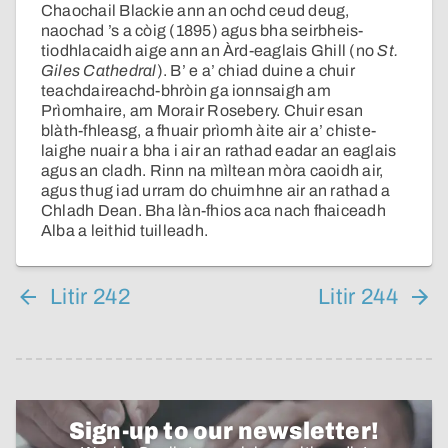
Chaochail Blackie ann an ochd ceud deug,
naochad ’s a còig (1895) agus bha seirbheis-
tiodhlacaidh aige ann an Àrd-eaglais Ghill (no
St.
Giles Cathedral
). B’ e a’ chiad duine a chuir
teachdaireachd-bhròin ga ionnsaigh am
Prìomhaire, am Morair Rosebery. Chuir esan
blàth-fhleasg, a fhuair prìomh àite air a’ chiste-
laighe nuair a bha i air an rathad eadar an eaglais
agus an cladh. Rinn na mìltean mòra caoidh air,
agus thug iad urram do chuimhne air an rathad a
Chladh Dean. Bha làn-fhios aca nach fhaiceadh
Alba a leithid tuilleadh.
Litir 242
Litir 244
Sign-up to our newsletter!