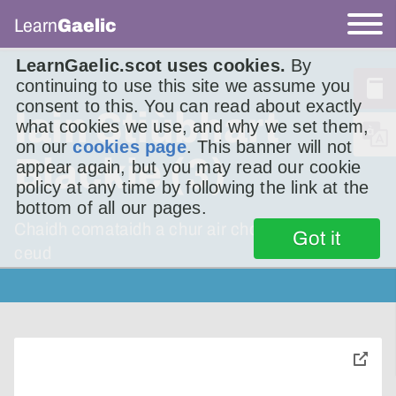
Learn
Gaelic
LearnGaelic.scot uses cookies.
By
continuing to use this site we assume you
consent to this. You can read about exactly
Iain Stiùbhart
what cookies we use, and why we set them,
on our
cookies page
. This banner will not
Blackie (3)
appear again, but you may read our cookie
policy at any time by following the link at the
bottom of all our pages.
Chaidh comataidh a chur air chois ann an ochd
Got it
ceud
toggle
pop-
over