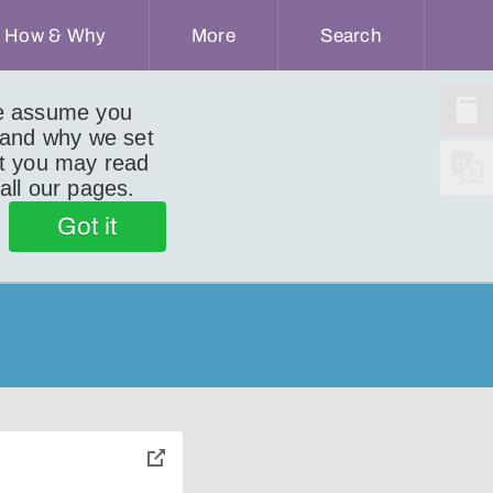
How & Why
More
Search
we assume you
 and why we set
ut you may read
 all our pages.
Got it
toggle
pop-