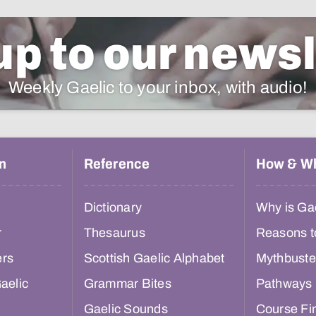
up to our newsl
Weekly Gaelic to your inbox, with audio!
n
Reference
How & W
Dictionary
Why is Gae
r
Thesaurus
Reasons t
ers
Scottish Gaelic Alphabet
Mythbuste
aelic
Grammar Bites
Pathways
Gaelic Sounds
Course Fi