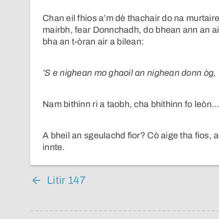
Chan eil fhios a’m dè thachair do na murtair
mairbh, fear Donnchadh, do bhean ann an ais
bha an t-òran air a bilean:
’S e nighean mo ghaoil an nighean donn òg,
Nam bithinn ri a taobh, cha bhithinn fo leòn
A bheil an sgeulachd fìor? Cò aige tha fios, a
innte.
Litir 147