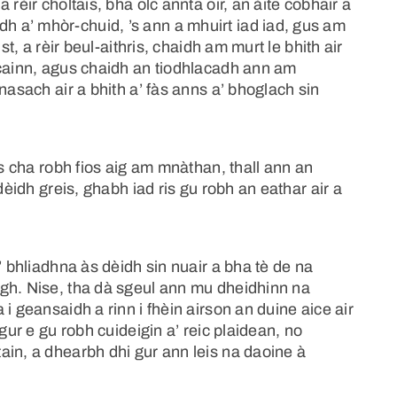
rèir choltais, bha olc annta oir, an àite cobhair a
 a’ mhòr-chuid, ’s ann a mhuirt iad iad, gus am
st, a rèir beul-aithris, chaidh am murt le bhith air
ocainn, agus chaidh an tiodhlacadh ann am
nasach air a bhith a’ fàs anns a’ bhoglach sin
us cha robh fios aig am mnàthan, thall ann an
dèidh greis, ghabh iad ris gu robh an eathar air a
’ bhliadhna às dèidh sin nuair a bha tè de na
gh. Nise, tha dà sgeul ann mu dheidhinn na
i geansaidh a rinn i fhèin airson an duine aice air
gur e gu robh cuideigin a’ reic plaidean, no
ain, a dhearbh dhi gur ann leis na daoine à