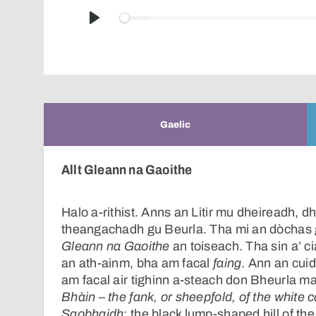
Play
Gaelic
Allt Gleann na Gaoithe
Halo a-rithist. Anns an Litir mu dheireadh, dh
theangachadh gu Beurla. Tha mi an dòchas 
Gleann na Gaoithe
an toiseach. Tha sin a’ c
an ath-ainm, bha am facal
faing
. Ann an cuid
am facal air tighinn a-steach don Bheurla m
Bhàin
–
the fank, or sheepfold, of the white c
Saobhaidh
: the black lump-shaped hill of the