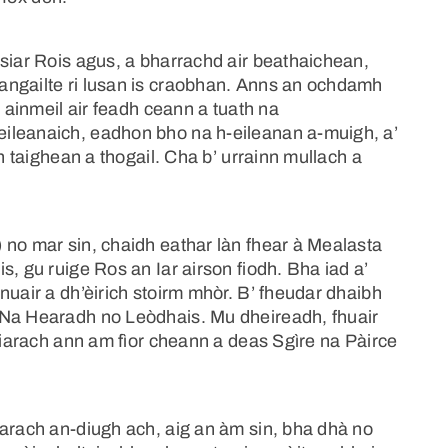
siar Rois agus, a bharrachd air beathaichean,
angailte ri lusan is craobhan. Anns an ochdamh
h ainmeil air feadh ceann a tuath na
ileanaich, eadhon bho na h-eileanan a-muigh, a’
on taighean a thogail. Cha b’ urrainn mullach a
 no mar sin, chaidh eathar làn fhear à Mealasta
, gu ruige Ros an Iar airson fiodh. Bha iad a’
nuair a dh’èirich stoirm mhòr. B’ fheudar dhaibh
 Na Hearadh no Leòdhais. Mu dheireadh, fhuair
 Ciarach ann am fìor cheann a deas Sgìre na Pàirce
iarach an-diugh ach, aig an àm sin, bha dhà no