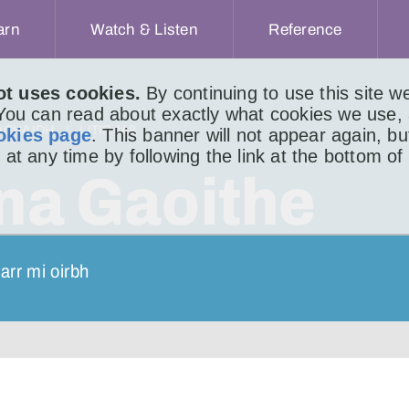
arn
Watch & Listen
Reference
ot uses cookies.
By continuing to use this site 
 You can read about exactly what cookies we use,
ACHAIDH
LITIR 148
okies page
. This banner will not appear again, b
 at any time by following the link at the bottom of
 na Gaoithe
iarr mi oirbh