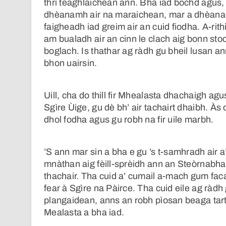
thrì teaghlaichean ann. Bha iad bochd agus, a 
dhèanamh air na maraichean, mar a dhèanadh
faigheadh iad greim air an cuid fiodha. A-rithi
am bualadh air an cinn le clach aig bonn st
boglach. Is thathar ag ràdh gu bheil lusan an
bhon uairsin.
Uill, cha do thill fir Mhealasta dhachaigh ag
Sgìre Ùige, gu dè bh’ air tachairt dhaibh. Às 
dhol fodha agus gu robh na fir uile marbh.
’S ann mar sin a bha e gu ’s t-samhradh air a
mnàthan aig fèill-sprèidh ann an Steòrnabha
thachair. Tha cuid a’ cumail a-mach gum faca 
fear à Sgìre na Pàirce. Tha cuid eile ag ràdh 
plangaidean, anns an robh pìosan beaga tart
Mealasta a bha iad.