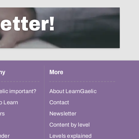
etter!
hy
More
lic important?
About LearnGaelic
o Learn
Contact
rs
Newsletter
Content by level
nder
Levels explained