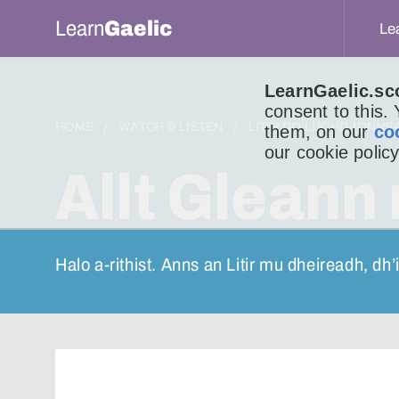
Learn
Gaelic
Le
LearnGaelic.sc
consent to this.
HOME
WATCH & LISTEN
LITIR DO LUCHD-IONNS
them, on our
co
our cookie policy
Allt Gleann
Halo a-rithist. Anns an Litir mu dheireadh, dh’