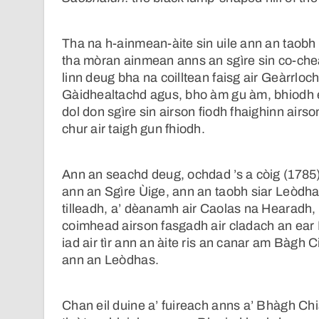
Tha na h-ainmean-àite sin uile ann an taobh 
tha mòran ainmean anns an sgìre sin co-che
linn deug bha na coilltean faisg air Geàrrloc
Gàidhealtachd agus, bho àm gu àm, bhiodh e
dol don sgìre sin airson fiodh fhaighinn airs
chur air taigh gun fhiodh.
Ann an seachd deug, ochdad ’s a còig (1785)
ann an Sgìre Ùige, ann an taobh siar Leòdhais
tilleadh, a’ dèanamh air Caolas na Hearadh, 
coimhead airson fasgadh air cladach an ear
iad air tìr ann an àite ris an canar am Bàgh
ann an Leòdhas.
Chan eil duine a’ fuireach anns a’ Bhàgh Ch