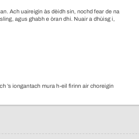
ean. Ach uaireigin às dèidh sin, nochd fear de na
ling, agus ghabh e òran dhi. Nuair a dhùisg i,
…
ch ’s iongantach mura h-eil fìrinn air choreigin