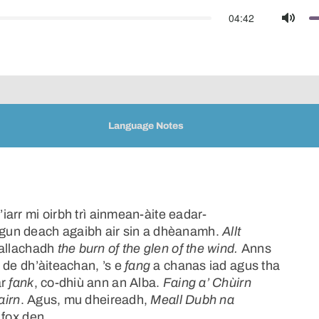
04:42
Mute
Language Notes
’iarr mi oirbh trì ainmean-àite eadar-
gun deach agaibh air sin a dhèanamh.
Allt
iallachadh
the burn of the glen of the wind.
Anns
 de dh’àiteachan, ’s e
fang
a chanas iad agus tha
ar
fank
, co-dhiù ann an Alba.
Faing a’ Chùirn
airn
. Agus, mu dheireadh,
Meall Dubh na
 fox den.