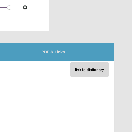
over
audio
Settings
player
PDF & Links
link to dictionary