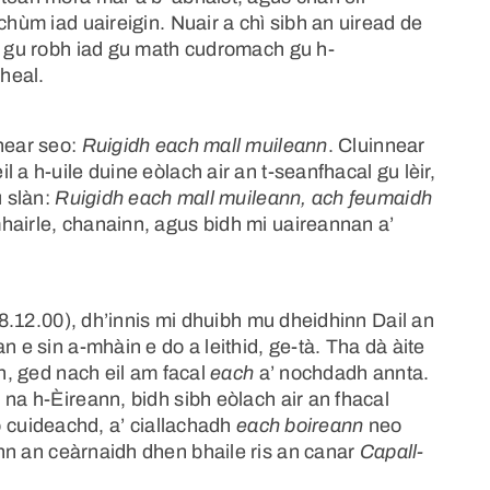
chùm iad uaireigin. Nuair a chì sibh an uiread de
ch gu robh iad gu math cudromach gu h-
heal.
fhear seo:
Ruigidh each mall muileann
. Cluinnear
 a h-uile duine eòlach air an t-seanfhacal gu lèir,
u slàn:
Ruigidh each mall muileann, ach feumaidh
airle, chanainn, agus bidh mi uaireannan a’
 08.12.00), dh’innis mi dhuibh mu dheidhinn Dail an
n e sin a-mhàin e do a leithid, ge-tà. Tha dà àite
ch, ged nach eil am facal
each
a’ nochdadh annta.
 na h-Èireann, bidh sibh eòlach air an fhacal
o cuideachd, a’ ciallachadh
each boireann
neo
ann an ceàrnaidh dhen bhaile ris an canar
Capall-