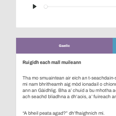
Play
Gaelic
Ruigidh each mall muileann
Tha mo smuaintean air eich an t-seachdain-s
mi nam bhritheamh aig mòd ionadail o chionn
ann an Gàidhlig. Bha a’ chuid a bu mhotha a
ach seachd bliadhna a dh’aois, a’ fuireach an
“A bheil peata agad?” dh’fhaighnich mi.