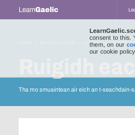
Learn
Gaelic
Le
LearnGaelic.sc
consent to this.
HOME
WATCH & LISTEN
LITIR DO LUCHD-IONNS
them, on our
co
our cookie policy
Ruigidh eac
Tha mo smuaintean air eich an t-seachdain-s