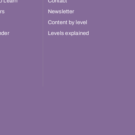
o Learn
Contact
rs
Newsletter
Content by level
nder
Levels explained