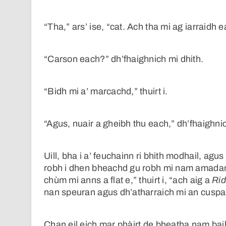
“Tha,” ars’ ise, “cat. Ach tha mi ag iarraidh e
“Carson each?” dh’fhaighnich mi dhith.
“Bidh mi a’ marcachd,” thuirt i.
“Agus, nuair a gheibh thu each,” dh’fhaighnic
Uill, bha i a’ feuchainn ri bhith modhail, ag
robh i dhen bheachd gu robh mi nam amadan a
chùm mi anns a flat e,” thuirt i, “ach aig a
Rid
nan speuran agus dh’atharraich mi an cuspai
Chan eil eich mar phàirt de bheatha nam bail