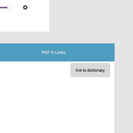
over
audio
Settings
player
PDF & Links
link to dictionary