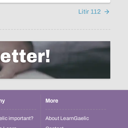
Litir 112
etter!
hy
More
lic important?
About LearnGaelic