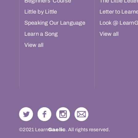
Beginners’ Course
The Little Lette
Little by Little
Letter to Learn
Speaking Our Language
Look @ LearnG
Learn a Song
View all
View all
©2021 Learn
Gaelic
. All rights reserved.