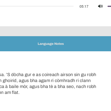
05:17
Mute
Language Notes
a. ’S dòcha gur e as coireach airson sin gu robh
 ghoirid, agus bha agam ri còmhradh ri clann
ca à baile mòr, agus bha tè a bha seo, nach robh
n am flat.