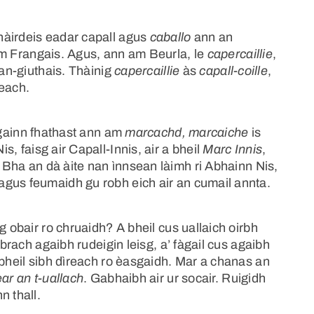
hàirdeis eadar capall agus
caballo
ann an
 Frangais. Agus, ann am Beurla, le
capercaillie
,
ean-giuthais. Thàinig
capercaillie
às
capall-coille
,
 each.
againn fhathast ann am
marcachd, marcaiche
is
s, faisg air Capall-Innis, air a bheil
Marc Innis
,
Bha an dà àite nan ìnnsean làimh ri Abhainn Nis,
gus feumaidh gu robh eich air an cumail annta.
g obair ro chruaidh? A bheil cus uallaich oirbh
obrach agaibh rudeigin leisg, a’ fàgail cus agaibh
 bheil sibh dìreach ro èasgaidh. Mar a chanas an
ear an t-uallach
. Gabhaibh air ur socair. Ruigidh
n thall.