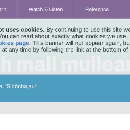
arn
Watch & Listen
Reference
ot uses cookies.
By continuing to use this site 
 You can read about exactly what cookies we use,
ACHAIDH
LITIR 111
okies page
. This banner will not appear again, b
 at any time by following the link at the bottom of
h mall muilea
a. ’S dòcha gur