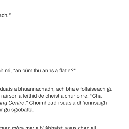
ach.”
h mi, “an cùm thu anns a flat e?”
us duais a bhuannachadh, ach bha e follaiseach gu
irson a leithid de cheist a chur oirre. “Cha
ing Centre
.” Choimhead i suas a dh’ionnsaigh
r gu sgiobalta.
tean mòra mar a b’ àbhaist, agus chan eil