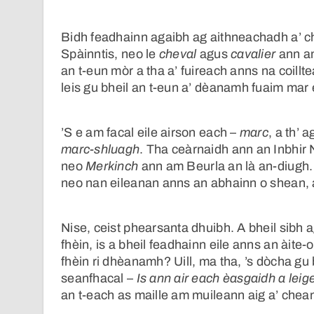
Bidh feadhainn agaibh ag aithneachadh a’ c
Spàinntis, neo le
cheval
agus
cavalier
ann am
an t-eun mòr a tha a’ fuireach anns na coillt
leis gu bheil an t-eun a’ dèanamh fuaim mar
’S e am facal eile airson each –
marc
, a th’ 
marc-shluagh
. Tha ceàrnaidh ann an Inbhir Ni
neo
Merkinch
ann am Beurla an là an-diugh. 
neo nan eileanan anns an abhainn o shean, a
Nise, ceist phearsanta dhuibh. A bheil sibh a
fhèin, is a bheil feadhainn eile anns an àite-
fhèin ri dhèanamh? Uill, ma tha, ’s dòcha gu
seanfhacal –
Is ann air each èasgaidh a leig
an t-each as maille am muileann aig a’ chean