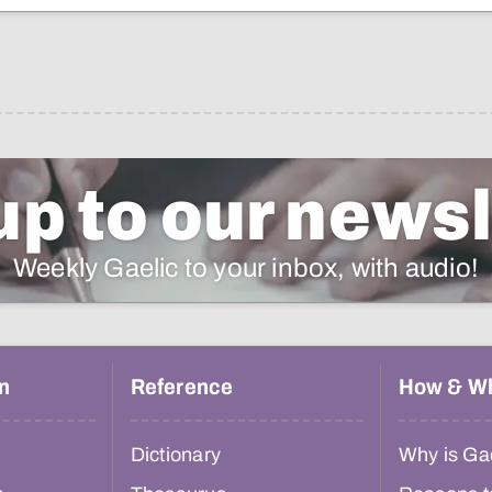
up to our newsl
Weekly Gaelic to your inbox, with audio!
n
Reference
How & W
Dictionary
Why is Gae