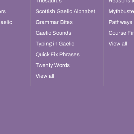
r
Thesaurus
Reasons t
ers
Scottish Gaelic Alphabet
Mythbuste
aelic
Grammar Bites
Pathways
Gaelic Sounds
Course Fi
Typing in Gaelic
View all
Quick Fix Phrases
Twenty Words
View all