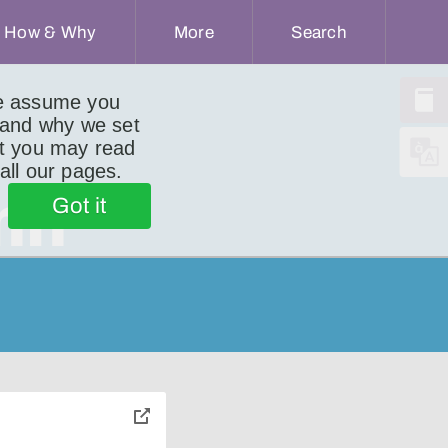
How & Why
More
Search
we assume you
 and why we set
ut you may read
 all our pages.
nn
Got it
toggle
pop-