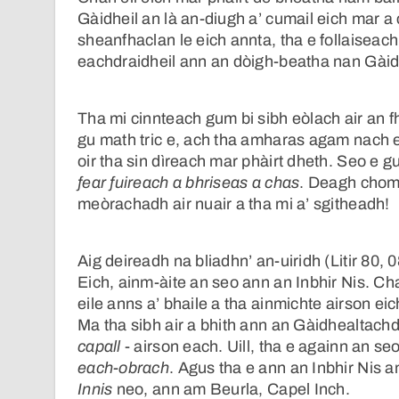
Gàidheil an là an-diugh a’ cumail eich mar a 
sheanfhaclan le eich annta, tha e follaisea
eachdraidheil ann an dòigh-beatha nan Gàid
Tha mi cinnteach gum bi sibh eòlach air an 
gu math tric e, ach tha amharas agam nach eil
oir tha sin dìreach mar phàirt dheth. Seo e g
fear fuireach a bhriseas a chas
. Deagh chomh
meòrachadh air nuair a tha mi a’ sgitheadh!
Aig deireadh na bliadhn’ an-uiridh (Litir 80,
Eich, ainm-àite an seo ann an Inbhir Nis. Cha
eile anns a’ bhaile a tha ainmichte airson ei
Ma tha sibh air a bhith ann an Gàidhealtachd
capall
- airson each. Uill, tha e againn an se
each-obrach
. Agus tha e ann an Inbhir Nis 
Innis
neo, ann am Beurla, Capel Inch.