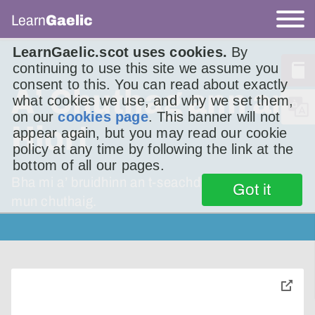
Learn
Gaelic
LearnGaelic.scot uses cookies.
By
continuing to use this site we assume you
consent to this. You can read about exactly
A’ Chuthag ann an
what cookies we use, and why we set them,
on our
cookies page
. This banner will not
Hiort
appear again, but you may read our cookie
policy at any time by following the link at the
bottom of all our pages.
Bha mi a’ bruidhinn an t-seachdain sa chaidh
Got it
mun chuthaig.
toggle
pop-
over