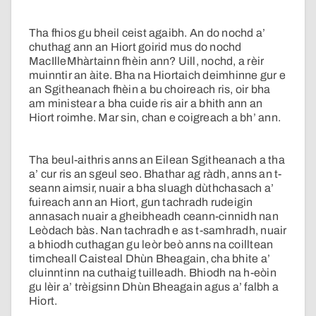
Tha fhios gu bheil ceist agaibh. An do nochd a’
chuthag ann an Hiort goirid mus do nochd
MacIlleMhàrtainn fhèin ann? Uill, nochd, a rèir
muinntir an àite. Bha na Hiortaich deimhinne gur e
an Sgitheanach fhèin a bu choireach ris, oir bha
am ministear a bha cuide ris air a bhith ann an
Hiort roimhe. Mar sin, chan e coigreach a bh’ ann.
Tha beul-aithris anns an Eilean Sgitheanach a tha
a’ cur ris an sgeul seo. Bhathar ag ràdh, anns an t-
seann aimsir, nuair a bha sluagh dùthchasach a’
fuireach ann an Hiort, gun tachradh rudeigin
annasach nuair a gheibheadh ceann-cinnidh nan
Leòdach bàs. Nan tachradh e as t-samhradh, nuair
a bhiodh cuthagan gu leòr beò anns na coilltean
timcheall Caisteal Dhùn Bheagain, cha bhite a’
cluinntinn na cuthaig tuilleadh. Bhiodh na h-eòin
gu lèir a’ trèigsinn Dhùn Bheagain agus a’ falbh a
Hiort.