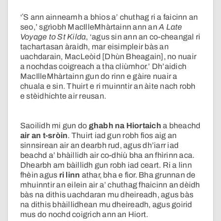
‘ʼS ann ainneamh a bhios a’ chuthag ri a faicinn an
seo,’ sgrìobh MacIlleMhàrtainn ann an
A Late
Voyage to St Kilda
, ‘agus sin ann an co-cheangal ri
tachartasan àraidh, mar eisimpleir bàs an
uachdarain, MacLeòid [Dhùn Bheagain], no nuair
a nochdas coigreach a tha cliùmhor.’ Dh’aidich
MacIlleMhàrtainn gun do rinn e gàire nuair a
chuala e sin. Thuirt e ri muinntir an àite nach robh
e stèidhichte air reusan.
Saoilidh mi gun do
ghabh na Hiortaich
a bheachd
air an t-sròin
. Thuirt iad gun robh fios aig an
sinnsirean air an dearbh rud, agus dh’iarr iad
beachd a’ bhàillidh air co-dhiù bha an fhìrinn aca.
Dhearbh am bàillidh gun robh iad ceart. Ri a linn
fhèin agus
ri linn
athar, bha e fìor. Bha grunnan de
mhuinntir an eilein air a’ chuthag fhaicinn an dèidh
bàs na dithis uachdaran mu dheireadh, agus bàs
na dithis bhàillidhean mu dheireadh, agus goirid
mus do nochd coigrich ann an Hiort.