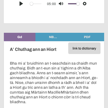
audio
05:00
Play
Mute
Settings
player
Gd
NB…
PDF
link to dictionary
A’ Chuthag ann an Hiort
Bha mi a’ bruidhinn an t-seachdain sa chaidh mun
chuthaig. Bidh an t-eun sin a’ tighinn a dh’Alba
gach bliadhna. Anns an t-seann aimsir, ʼs ann
ainneamh a bhiodh i a’ nochdadh ann an Hiort, ge-
tà. Nise, chan urrainn dhomh a ràdh a bheil i a’ dol
a Hiort gu tric anns an latha a th’ ann. Ach tha
cunntas aig Màrtainn MacIlleMhàrtainn dhen
chuthaig ann an Hiort o chionn còrr is trì cheud
bliadhna.