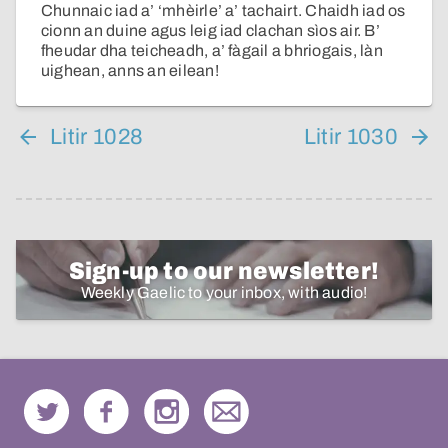
Chunnaic iad a’ ‘mhèirle’ a’ tachairt. Chaidh iad os
cionn an duine agus leig iad clachan sìos air. B’
fheudar dha teicheadh, a’ fàgail a bhriogais, làn
uighean, anns an eilean!
Litir 1028
Litir 1030
Sign-up to our newsletter!
Weekly Gaelic to your inbox, with audio!