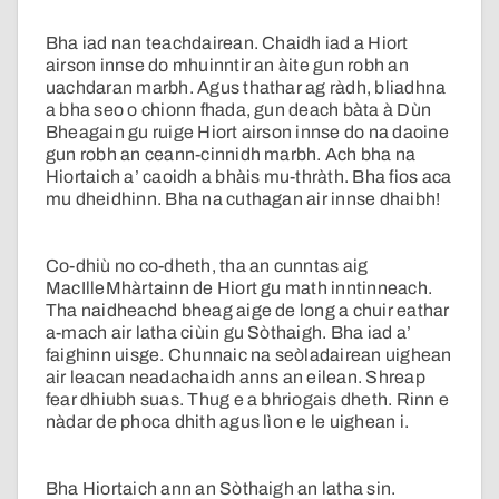
Bha iad nan teachdairean. Chaidh iad a Hiort
airson innse do mhuinntir an àite gun robh an
uachdaran marbh. Agus thathar ag ràdh, bliadhna
a bha seo o chionn fhada, gun deach bàta à Dùn
Bheagain gu ruige Hiort airson innse do na daoine
gun robh an ceann-cinnidh marbh. Ach bha na
Hiortaich a’ caoidh a bhàis mu-thràth. Bha fios aca
mu dheidhinn. Bha na cuthagan air innse dhaibh!
Co-dhiù no co-dheth, tha an cunntas aig
MacIlleMhàrtainn de Hiort gu math inntinneach.
Tha naidheachd bheag aige de long a chuir eathar
a-mach air latha ciùin gu Sòthaigh. Bha iad a’
faighinn uisge. Chunnaic na seòladairean uighean
air leacan neadachaidh anns an eilean. Shreap
fear dhiubh suas. Thug e a bhriogais dheth. Rinn e
nàdar de phoca dhith agus lìon e le uighean i.
Bha Hiortaich ann an Sòthaigh an latha sin.