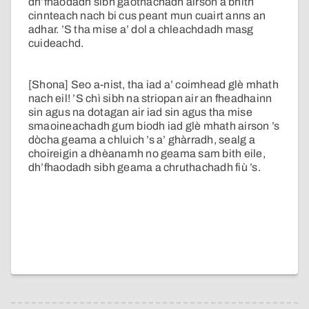
dh’fhaodadh sibh gaothachadh airson a bhith
cinnteach nach bi cus peant mun cuairt anns an
adhar. ’S tha mise a’ dol a chleachdadh masg
cuideachd.
[Shona] Seo a-nist, tha iad a’ coimhead glè mhath
nach eil! ’S chì sibh na striopan air an fheadhainn
sin agus na dotagan air iad sin agus tha mise
smaoineachadh gum biodh iad glè mhath airson ’s
dòcha geama a chluich ’s a’ ghàrradh, sealg a
choireigin a dhèanamh no geama sam bith eile,
dh’fhaodadh sibh geama a chruthachadh fiù ’s.