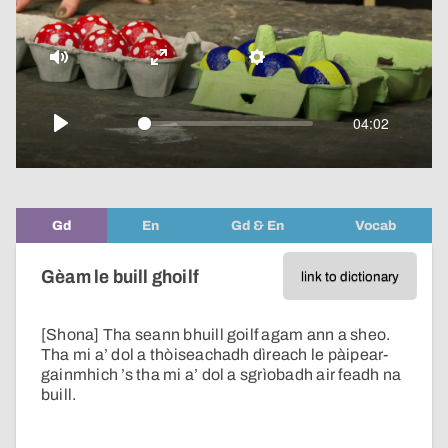
video
Mute
Enter
Settings
fullscreen
04:02
Play
Gd
En
Gd & En
Vocab
Gèam le buill ghoilf
link to dictionary
[Shona] Tha seann bhuill goilf agam ann a sheo.
Tha mi a’ dol a thòiseachadh dìreach le pàipear-
gainmhich ’s tha mi a’ dol a sgrìobadh air feadh na
buill.