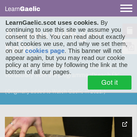
Learn
Gaelic
LearnGaelic.scot uses cookies.
By
continuing to use this site we assume you
A game with golf
consent to this. You can read about exactly
what cookies we use, and why we set them,
balls
on our
cookies page
. This banner will not
appear again, but you may read our cookie
policy at any time by following the link at the
A video with a transcription, translation and
bottom of all our pages.
vocabulary from the programme ‘Dreach Ùr’
Got it
(Originally added to Watch Gaelic in 2021.)
toggle
pop-
over