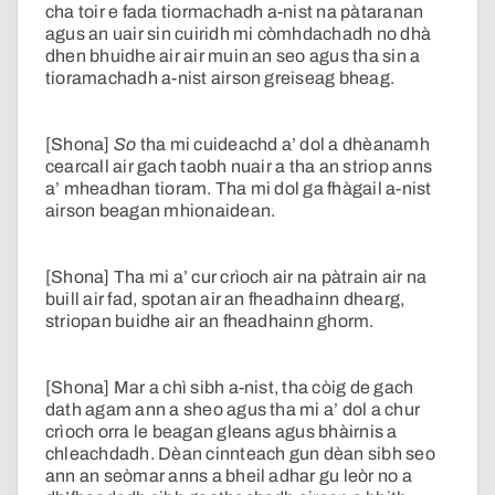
cha toir e fada tiormachadh a-nist na pàtaranan
agus an uair sin cuiridh mi còmhdachadh no dhà
dhen bhuidhe air air muin an seo agus tha sin a
tioramachadh a-nist airson greiseag bheag.
[Shona]
So
tha mi cuideachd a’ dol a dhèanamh
cearcall air gach taobh nuair a tha an striop anns
a’ mheadhan tioram. Tha mi dol ga fhàgail a-nist
airson beagan mhionaidean.
[Shona] Tha mi a’ cur crìoch air na pàtrain air na
buill air fad, spotan air an fheadhainn dhearg,
striopan buidhe air an fheadhainn ghorm.
[Shona] Mar a chì sibh a-nist, tha còig de gach
dath agam ann a sheo agus tha mi a’ dol a chur
crìoch orra le beagan gleans agus bhàirnis a
chleachdadh. Dèan cinnteach gun dèan sibh seo
ann an seòmar anns a bheil adhar gu leòr no a