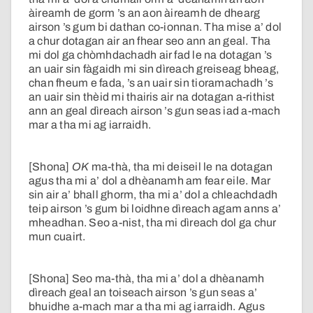
àireamh de gorm ’s an aon àireamh de dhearg
airson ’s gum bi dathan co-ionnan. Tha mise a’ dol
a chur dotagan air an fhear seo ann an geal. Tha
mi dol ga chòmhdachadh air fad le na dotagan ’s
an uair sin fàgaidh mi sin dìreach greiseag bheag,
chan fheum e fada, ’s an uair sin tioramachadh ’s
an uair sin thèid mi thairis air na dotagan a-rithist
ann an geal dìreach airson ’s gun seas iad a-mach
mar a tha mi ag iarraidh.
[Shona]
OK
ma-thà, tha mi deiseil le na dotagan
agus tha mi a’ dol a dhèanamh am fear eile. Mar
sin air a’ bhall ghorm, tha mi a’ dol a chleachdadh
teip airson ’s gum bi loidhne dìreach agam anns a’
mheadhan. Seo a-nist, tha mi dìreach dol ga chur
mun cuairt.
[Shona] Seo ma-thà, tha mi a’ dol a dhèanamh
dìreach geal an toiseach airson ’s gun seas a’
bhuidhe a-mach mar a tha mi ag iarraidh. Agus