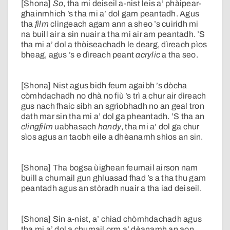
[Shona]
So
, tha mi deiseil a-nist leis a’ phàipear-
ghainmhich ’s tha mi a’ dol gam peantadh. Agus
tha
film
clingeach agam ann a sheo ’s cuiridh mi
na buill air a sin nuair a tha mi air am peantadh. ’S
tha mi a’ dol a thòiseachadh le dearg, dìreach pìos
bheag, agus ’s e dìreach peant
acrylic
a tha seo.
[Shona] Nist agus bidh feum agaibh ’s dòcha
còmhdachadh no dhà no fiù ’s trì a chur air dìreach
gus nach fhaic sibh an sgrìobhadh no an geal tron
dath mar sin tha mi a’ dol ga pheantadh. ’S tha an
clingfilm
uabhasach
handy
, tha mi a’ dol ga chur
sìos agus an taobh eile a dhèanamh shìos an sin.
[Shona] Tha bogsa ùighean feumail airson nam
buill a chumail gun ghluasad fhad ’s a tha thu gam
peantadh agus an stòradh nuair a tha iad deiseil.
[Shona] Sin a-nist, a’ chiad chòmhdachadh agus
tha mi a’ dol a chumail orm a’ dèanamh an aon