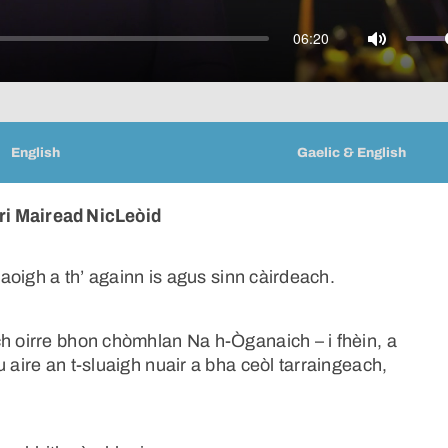
06:20
Mute
English
Gaelic & English
ri Mairead NicLeòid
-aoigh a th’ againn is agus sinn càirdeach.
ch oirre bhon chòmhlan Na h-Òganaich – i fhèin, a
 aire an t-sluaigh nuair a bha ceòl tarraingeach,