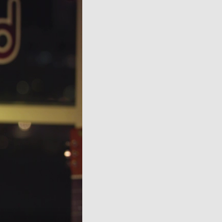
pop-
over
video