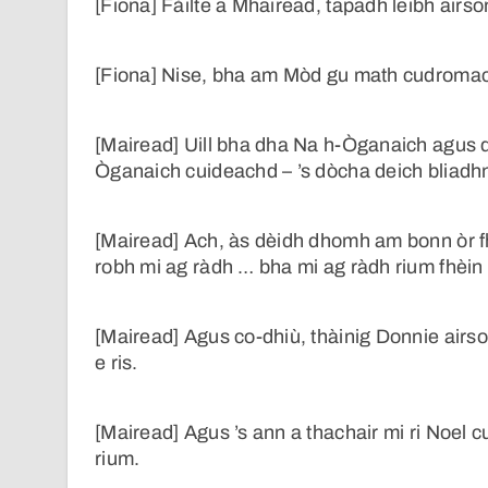
[Fiona] Fàilte a Mhairead, tapadh leibh airso
[Fiona] Nise, bha am Mòd gu math cudroma
[Mairead] Uill bha dha Na h-Òganaich agus
Òganaich cuideachd – ’s dòcha deich bliadh
[Mairead] Ach, às dèidh dhomh am bonn òr f
robh mi ag ràdh … bha mi ag ràdh rium fhèin 
[Mairead] Agus co-dhiù, thàinig Donnie airso
e ris.
[Mairead] Agus ’s ann a thachair mi ri Noel 
rium.