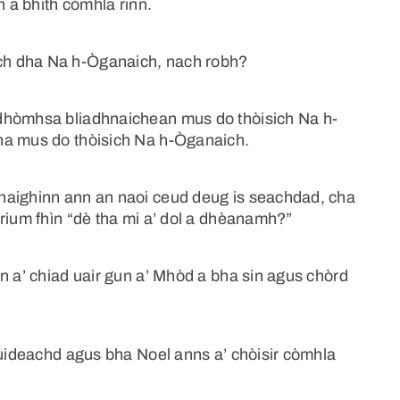
n a bhith còmhla rinn.
ch dha Na h-Òganaich, nach robh?
 dhòmhsa bliadhnaichean mus do thòisich Na h-
na mus do thòisich Na h-Òganaich.
haighinn ann an naoi ceud deug is seachdad, cha
rium fhìn “dè tha mi a’ dol a dhèanamh?”
n a’ chiad uair gun a’ Mhòd a bha sin agus chòrd
cuideachd agus bha Noel anns a’ chòisir còmhla