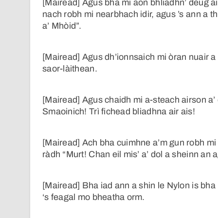
[Mairead] Agus bha mi aon bhliadhn’ deug a
nach robh mi nearbhach idir, agus ’s ann a th
a’ Mhòid”.
[Mairead] Agus dh’ionnsaich mi òran nuair 
saor-làithean.
[Mairead] Agus chaidh mi a-steach airson a’
Smaoinich! Trì fichead bliadhna air ais!
[Mairead] Ach bha cuimhne a’m gun robh mi 
ràdh “Murt! Chan eil mis’ a’ dol a sheinn an 
[Mairead] Bha iad ann a shin le Nylon is bh
‘s feagal mo bheatha orm.