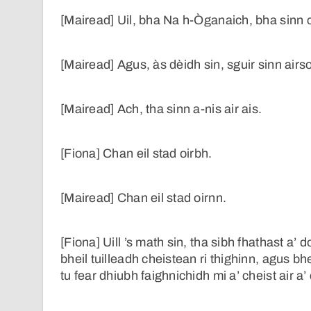
[Mairead] Uil, bha Na h-Òganaich, bha sinn 
[Mairead] Agus, às dèidh sin, sguir sinn airso
[Mairead] Ach, tha sinn a-nis air ais.
[Fiona] Chan eil stad oirbh.
[Mairead] Chan eil stad oirnn.
[Fiona] Uill ’s math sin, tha sibh fhathast a’ 
bheil tuilleadh cheistean ri thighinn, agus 
tu fear dhiubh faighnichidh mi a’ cheist air a’ 