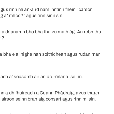
agus rinn mi an-àird nam inntinn fhèin “carson
g a’ mhòd?” agus rinn sinn sin.
thu a dèanamh bho bha thu gu math òg. An robh thu
bh?
 a bha e a’ nighe nan soithichean agus rudan mar
ch a’ seasamh air an àrd-ùrlar a’ seinn.
 sinn a dh’fhuireach a Ceann Phàdraig, agus thagh
i airson seinn òran aig consart agus rinn mi sin.