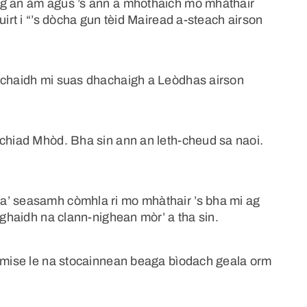
ig an àm agus ’s ann a mhothaich mo mhàthair
uirt i “’s dòcha gun tèid Mairead a-steach airson
a chaidh mi suas dhachaigh a Leòdhas airson
 chiad Mhòd. Bha sin ann an leth-cheud sa naoi.
a’ seasamh còmhla ri mo mhàthair ’s bha mi ag
aghaidh na clann-nighean mòr’ a tha sin.
a mise le na stocainnean beaga bìodach geala orm