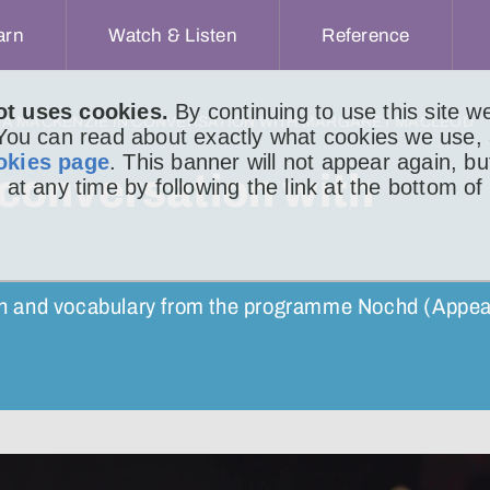
arn
Watch & Listen
Reference
ot uses cookies.
By continuing to use this site 
NA MACKENZIE IN CONVERSATION WITH MARGARET MACLEOD
 You can read about exactly what cookies we use,
okies page
. This banner will not appear again, b
conversation with
 at any time by following the link at the bottom of
tion and vocabulary from the programme Nochd (Appea