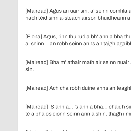
[Mairead] Agus an uair sin, a’ seinn còmhla 
nach tèid sinn a-steach airson bhuidheann ai
[Fiona] Agus, rinn thu rud a bh’ ann a bha 
a’ seinn... an robh seinn anns an taigh agai
[Mairead] Bha m’ athair math air seinn nuair
sin.
[Mairead] Ach cha robh duine anns an teaghla
[Mairead] ‘S ann a... ’s ann a bha... chaidh
tè a bha os cionn seinn ann a shin, thagh i m