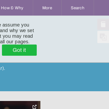
How & Why
More
Search
we assume you
 and why we set
ut you may read
 all our pages.
Got it
r).
toggle