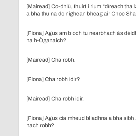
[Mairead] Co-dhiù, thuirt i rium “dìreach thal
a bha thu na do nighean bheag air Cnoc Shall
[Fiona] Agus am biodh tu nearbhach às dèidh
na h-Òganaich?
[Mairead] Cha robh.
[Fiona] Cha robh idir?
[Mairead] Cha robh idir.
[Fiona] Agus cia mheud bliadhna a bha sibh a’
nach robh?