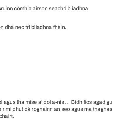
cruinn còmhla airson seachd bliadhna.
n dhà neo trì bliadhna fhèin.
dol agus tha mise a’ dol a-nis
...
Bidh fios agad gu
bheir mi dhut dà roghainn an seo agus ma thaghas
chairt.