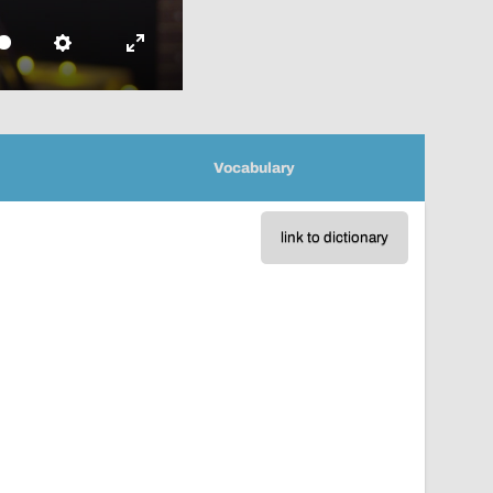
Settings
Enter
fullscreen
Vocabulary
link to dictionary