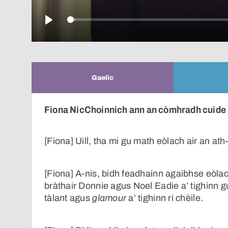
Play
Gaelic
Fiona NicChoinnich ann an còmhradh cuide 
[Fiona] Uill, tha mi gu math eòlach air an ath
[Fiona] A-nis, bidh feadhainn agaibhse eòla
bràthair Donnie agus Noel Eadie a’ tighinn gu
tàlant agus
glamour
a’ tighinn ri chèile.