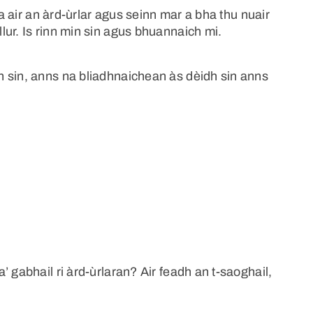
la air an àrd-ùrlar agus seinn mar a bha thu nuair
ur. Is rinn min sin agus bhuannaich mi.
 sin, anns na bliadhnaichean às dèidh sin anns
 gabhail ri àrd-ùrlaran? Air feadh an t-saoghail,