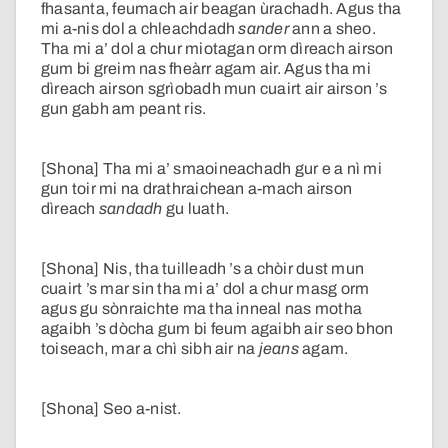
fhasanta, feumach air beagan ùrachadh. Agus tha
mi a-nis dol a chleachdadh
sander
ann a sheo.
Tha mi a’ dol a chur miotagan orm dìreach airson
gum bi greim nas fheàrr agam air. Agus tha mi
dìreach airson sgrìobadh mun cuairt air airson ’s
gun gabh am peant ris.
[Shona] Tha mi a’ smaoineachadh gur e a nì mi
gun toir mi na drathraichean a-mach airson
dìreach
sandadh
gu luath.
[Shona] Nis, tha tuilleadh ’s a chòir dust mun
cuairt ’s mar sin tha mi a’ dol a chur masg orm
agus gu sònraichte ma tha inneal nas motha
agaibh ’s dòcha gum bi feum agaibh air seo bhon
toiseach, mar a chì sibh air na
jeans
agam.
[Shona] Seo a-nist.