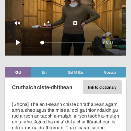
pop-
over
video
Mute
Enter
Settings
fullscreen
03:11
Play
Gd
En
Gd & En
Vocab
Cruthaich ciste-dhìthean
link to dictionary
[Shona] Tha an t-seann chiste dhrathairean agam
ann a sheo agus tha mise a’ dol ga thionndaidh gu
rud airson an taobh a-muigh, airson taobh a-muigh
an taighe. Agus tha mi a’ dol a chur flùraichean is
eile anns na drathairean. Tha e caran seann-