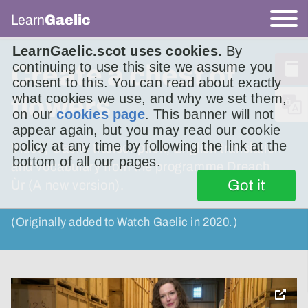
Learn
Gaelic
LearnGaelic.scot uses cookies.
By
continuing to use this site we assume you
Create a chest of
consent to this. You can read about exactly
what cookies we use, and why we set them,
flowers
on our
cookies page
. This banner will not
appear again, but you may read our cookie
policy at any time by following the link at the
Video, Gaelic transcription, English translation
bottom of all our pages.
and vocabulary from the programme Dreach
Got it
Ùr (A new version).
(Originally added to Watch Gaelic in 2020.)
toggle