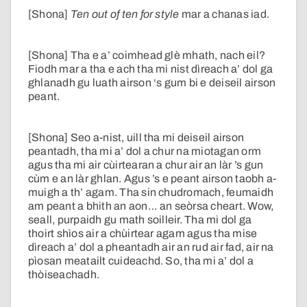
[Shona]
Ten out of ten for style
mar a chanas iad.
[Shona] Tha e a’ coimhead glè mhath, nach eil?
Fiodh mar a tha e ach tha mi nist dìreach a’ dol ga
ghlanadh gu luath airson ‘s gum bi e deiseil airson
peant.
[Shona] Seo a-nist, uill tha mi deiseil airson
peantadh, tha mi a’ dol a chur na miotagan orm
agus tha mi air cùirtearan a chur air an làr ’s gun
cùm e an làr ghlan. Agus ’s e peant airson taobh a-
muigh a th’ agam. Tha sin chudromach, feumaidh
am peant a bhith an aon… an seòrsa cheart. Wow,
seall, purpaidh gu math soilleir. Tha mi dol ga
thoirt shìos air a chùirtear agam agus tha mise
dìreach a’ dol a pheantadh air an rud air fad, air na
pìosan meatailt cuideachd. So, tha mi a’ dol a
thòiseachadh.