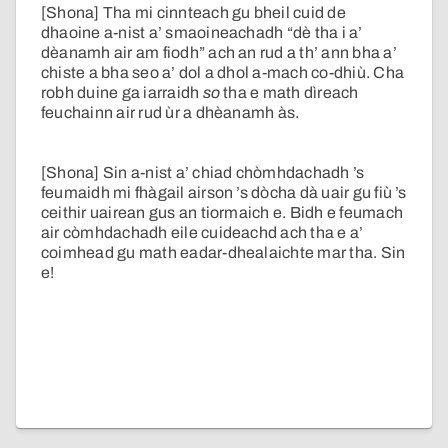
[Shona] Tha mi cinnteach gu bheil cuid de
dhaoine a-nist a’ smaoineachadh “dè tha i a’
dèanamh air am fiodh” ach an rud a th’ ann bha a’
chiste a bha seo a’ dol a dhol a-mach co-dhiù. Cha
robh duine ga iarraidh
so
tha e math dìreach
feuchainn air rud ùr a dhèanamh às.
[Shona] Sin a-nist a’ chiad chòmhdachadh ’s
feumaidh mi fhàgail airson ’s dòcha dà uair gu fiù ’s
ceithir uairean gus an tiormaich e. Bidh e feumach
air còmhdachadh eile cuideachd ach tha e a’
coimhead gu math eadar-dhealaichte mar tha. Sin
e!