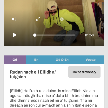
pop-
over
video
Mute
Enter
Settings
fullscreen
01:58
Play
Gd
En
Gd & En
Vocab
Rudan nach eil Eilidh a’
link to dictionary
tuigsinn
[Eilidh] Halò a h-uile duine, is mise Eilidh NicIain
agus an-diugh tha mise a’ dol a bhith bruidhinn mu
dheidhinn
trends
nach eil mi a’ tuigsinn. Tha mi
dìreach airson cur a-mach ann a shin gun e seo na