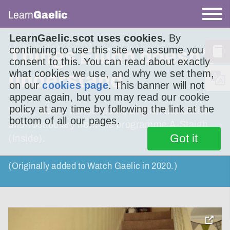
Learn
Gaelic
LearnGaelic.scot uses cookies.
By
continuing to use this site we assume you
Things Eilidh doesn’t
consent to this. You can read about exactly
what cookies we use, and why we set them,
understand
on our
cookies page
. This banner will not
appear again, but you may read our cookie
policy at any time by following the link at the
Video, Gaelic transcription, English translation
bottom of all our pages.
and vocabulary from the programme A-Staigh
Got it
(Inside).
(Originally added to Watch Gaelic in 2020.)
toggle