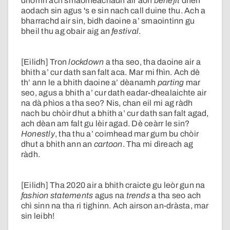
dhomh ach smaoineachadh air aon
benefit
dhen
aodach sin agus 's e sin nach call duine thu. Ach a
bharrachd air sin, bidh daoine a’ smaointinn gu
bheil thu ag obair aig an
festival
.
[Eilidh] Tron
lockdown
a tha seo, tha daoine air a
bhith a’ cur dath san falt aca. Mar mi fhìn. Ach dè
th’ ann le a bhith daoine a’ dèanamh
parting
mar
seo, agus a bhith a’ cur dath eadar-dhealaichte air
na dà phìos a tha seo? Nis, chan eil mi ag ràdh
nach bu chòir dhut a bhith a’ cur dath san falt agad,
ach dèan am falt gu lèir agad. Dè ceàrr le sin?
Honestly
, tha thu a’ coimhead mar gum bu chòir
dhut a bhith ann an
cartoon
. Tha mi dìreach ag
ràdh.
[Eilidh] Tha 2020 air a bhith craicte gu leòr gun na
fashion statements
agus na
trends
a tha seo ach
chì sinn na tha ri tighinn. Ach airson an-dràsta, mar
sin leibh!