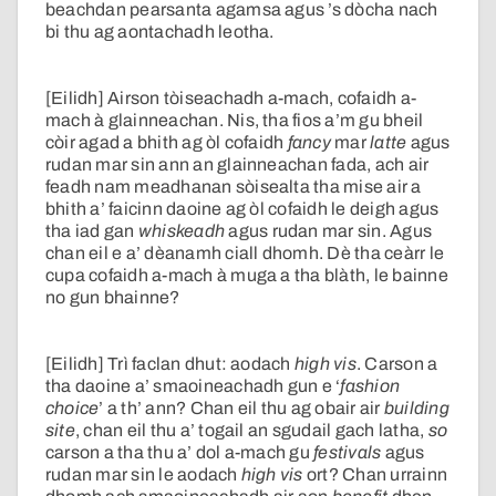
beachdan pearsanta agamsa agus ’s dòcha nach
bi thu ag aontachadh leotha.
[Eilidh] Airson tòiseachadh a-mach, cofaidh a-
mach à glainneachan. Nis, tha fios a’m gu bheil
còir agad a bhith ag òl cofaidh
fancy
mar
latte
agus
rudan mar sin ann an glainneachan fada, ach air
feadh nam meadhanan sòisealta tha mise air a
bhith a’ faicinn daoine ag òl cofaidh le deigh agus
tha iad gan
whiskeadh
agus rudan mar sin. Agus
chan eil e a’ dèanamh ciall dhomh. Dè tha ceàrr le
cupa cofaidh a-mach à muga a tha blàth, le bainne
no gun bhainne?
[Eilidh] Trì faclan dhut: aodach
high vis
. Carson a
tha daoine a’ smaoineachadh gun e ‘
fashion
choice
’ a th’ ann? Chan eil thu ag obair air
building
site
, chan eil thu a’ togail an sgudail gach latha,
so
carson a tha thu a’ dol a-mach gu
festivals
agus
rudan mar sin le aodach
high vis
ort? Chan urrainn